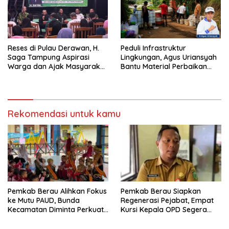
Reses di Pulau Derawan, H.
Peduli Infrastruktur
Saga Tampung Aspirasi
Lingkungan, Agus Uriansyah
Warga dan Ajak Masyarakat
Bantu Material Perbaikan
Bijak Sikapi Efisiensi
Jalan di Gang Angsa
Anggaran
Rekomendasi untuk kamu
Pemkab Berau Alihkan Fokus
Pemkab Berau Siapkan
ke Mutu PAUD, Bunda
Regenerasi Pejabat, Empat
Kecamatan Diminta Perkuat
Kursi Kepala OPD Segera
Pengawasan
Diisi