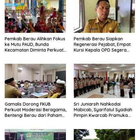
Pemkab Berau Alihkan Fokus
Pemkab Berau Siapkan
ke Mutu PAUD, Bunda
Regenerasi Pejabat, Empat
Kecamatan Diminta Perkuat
Kursi Kepala OPD Segera
Pengawasan
Diisi
Gamalis Dorong FKUB
Sri Juniarsih Nahkodai
Perkuat Moderasi Beragama,
Mabicab, Syarifatul Syadiah
Bentengi Berau dari Paham
Pimpin Kwarcab Pramuka
Pemecah Persatuan
Berau 2026–2031