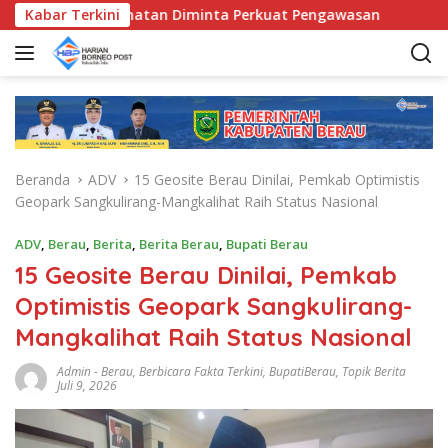
L
unda Kecamatan Diminta Perkuat Pengawasan
Kabar Terkini
Pemkab Be
a
n
g
s
u
n
g
Beranda
ADV
15 Geosite Berau Dinilai, Pemkab Optimistis
k
Geopark Sangkulirang-Mangkalihat Raih Status Nasional
e
k
ADV
,
Berau
,
Berita
,
Berita Berau
,
Bupati Berau
o
15 Geosite Berau Dinilai, Pemkab
n
t
Optimistis Geopark Sangkulirang-
e
Mangkalihat Raih Status Nasional
n
Admin
-
Berau
,
Berbicara Fakta Terkini
,
BupatiBerau
,
Topik Berita
Juli 9, 2026