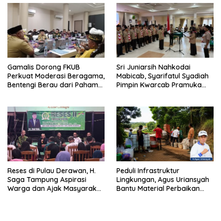
Gamalis Dorong FKUB
Sri Juniarsih Nahkodai
Perkuat Moderasi Beragama,
Mabicab, Syarifatul Syadiah
Bentengi Berau dari Paham
Pimpin Kwarcab Pramuka
Pemecah Persatuan
Berau 2026–2031
Reses di Pulau Derawan, H.
Peduli Infrastruktur
Saga Tampung Aspirasi
Lingkungan, Agus Uriansyah
Warga dan Ajak Masyarakat
Bantu Material Perbaikan
Bijak Sikapi Efisiensi
Jalan di Gang Angsa
Anggaran