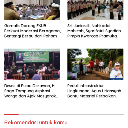
Gamalis Dorong FKUB
Sri Juniarsih Nahkodai
Perkuat Moderasi Beragama,
Mabicab, Syarifatul Syadiah
Bentengi Berau dari Paham
Pimpin Kwarcab Pramuka
Pemecah Persatuan
Berau 2026–2031
Reses di Pulau Derawan, H.
Peduli Infrastruktur
Saga Tampung Aspirasi
Lingkungan, Agus Uriansyah
Warga dan Ajak Masyarakat
Bantu Material Perbaikan
Bijak Sikapi Efisiensi
Jalan di Gang Angsa
Anggaran
Rekomendasi untuk kamu