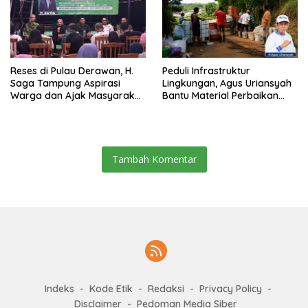
Reses di Pulau Derawan, H.
Peduli Infrastruktur
Saga Tampung Aspirasi
Lingkungan, Agus Uriansyah
Warga dan Ajak Masyarakat
Bantu Material Perbaikan
Bijak Sikapi Efisiensi
Jalan di Gang Angsa
Anggaran
Tambah Komentar
Indeks
Kode Etik
Redaksi
Privacy Policy
Disclaimer
Pedoman Media Siber