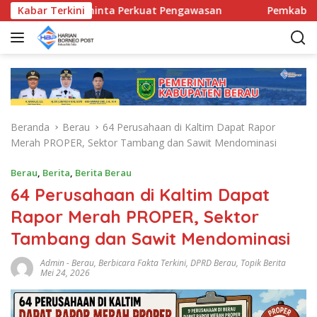
L
amatan Diminta Perkuat Pengawasan
Kabar Terkini
Pemkab Berau Siap
a
n
g
s
u
n
g
Beranda
Berau
64 Perusahaan di Kaltim Dapat Rapor
k
Merah PROPER, Sektor Tambang dan Sawit Mendominasi
e
k
Berau
,
Berita
,
Berita Berau
o
64 Perusahaan di Kaltim Dapat
n
t
Rapor Merah PROPER, Sektor
e
Tambang dan Sawit Mendominasi
n
Admin
-
Berau
,
Berbicara Fakta Terkini
,
DPRD Berau
,
Topik Berita
Mei 24, 2026