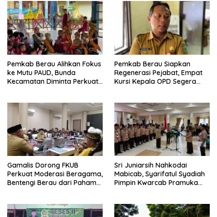
Pemkab Berau Alihkan Fokus
Pemkab Berau Siapkan
ke Mutu PAUD, Bunda
Regenerasi Pejabat, Empat
Kecamatan Diminta Perkuat
Kursi Kepala OPD Segera
Pengawasan
Diisi
Gamalis Dorong FKUB
Sri Juniarsih Nahkodai
Perkuat Moderasi Beragama,
Mabicab, Syarifatul Syadiah
Bentengi Berau dari Paham
Pimpin Kwarcab Pramuka
Pemecah Persatuan
Berau 2026–2031