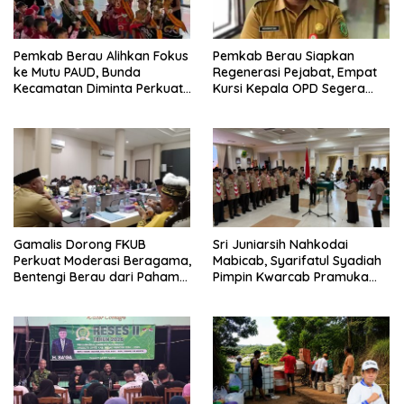
Pemkab Berau Alihkan Fokus
Pemkab Berau Siapkan
ke Mutu PAUD, Bunda
Regenerasi Pejabat, Empat
Kecamatan Diminta Perkuat
Kursi Kepala OPD Segera
Pengawasan
Diisi
Gamalis Dorong FKUB
Sri Juniarsih Nahkodai
Perkuat Moderasi Beragama,
Mabicab, Syarifatul Syadiah
Bentengi Berau dari Paham
Pimpin Kwarcab Pramuka
Pemecah Persatuan
Berau 2026–2031