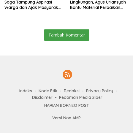
Saga Tampung Aspirasi
Lingkungan, Agus Uriansyah
Warga dan Ajak Masyarakat
Bantu Material Perbaikan
Bijak Sikapi Efisiensi
Jalan di Gang Angsa
Anggaran
Tambah Komentar
Indeks
Kode Etik
Redaksi
Privacy Policy
Disclaimer
Pedoman Media Siber
HARIAN BORNEO POST
Versi Non AMP