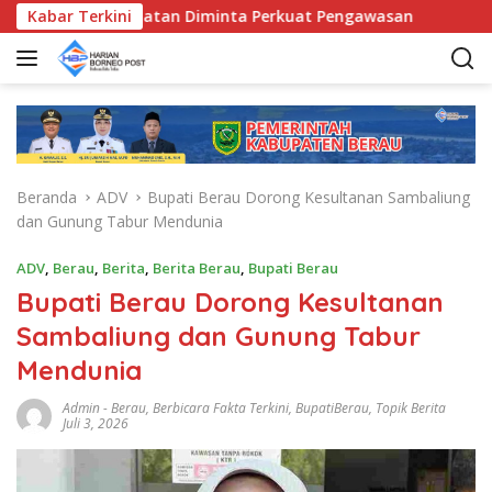
L
nda Kecamatan Diminta Perkuat Pengawasan
Kabar Terkini
Pemkab Be
a
n
g
s
u
n
g
Beranda
ADV
Bupati Berau Dorong Kesultanan Sambaliung
k
dan Gunung Tabur Mendunia
e
k
ADV
,
Berau
,
Berita
,
Berita Berau
,
Bupati Berau
o
Bupati Berau Dorong Kesultanan
n
t
Sambaliung dan Gunung Tabur
e
Mendunia
n
Admin
-
Berau
,
Berbicara Fakta Terkini
,
BupatiBerau
,
Topik Berita
Juli 3, 2026