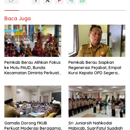
Baca Juga
Pemkab Berau Alihkan Fokus
Pemkab Berau Siapkan
ke Mutu PAUD, Bunda
Regenerasi Pejabat, Empat
Kecamatan Diminta Perkuat
Kursi Kepala OPD Segera
Pengawasan
Diisi
Gamalis Dorong FKUB
Sri Juniarsih Nahkodai
Perkuat Moderasi Beragama,
Mabicab, Syarifatul Syadiah