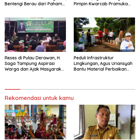
Bentengi Berau dari Paham
Pimpin Kwarcab Pramuka
Pemecah Persatuan
Berau 2026–2031
Reses di Pulau Derawan, H.
Peduli Infrastruktur
Saga Tampung Aspirasi
Lingkungan, Agus Uriansyah
Warga dan Ajak Masyarakat
Bantu Material Perbaikan
Bijak Sikapi Efisiensi
Jalan di Gang Angsa
Anggaran
Rekomendasi untuk kamu