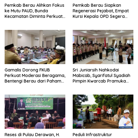
Pemkab Berau Alihkan Fokus
Pemkab Berau Siapkan
ke Mutu PAUD, Bunda
Regenerasi Pejabat, Empat
Kecamatan Diminta Perkuat
Kursi Kepala OPD Segera
Pengawasan
Diisi
Gamalis Dorong FKUB
Sri Juniarsih Nahkodai
Perkuat Moderasi Beragama,
Mabicab, Syarifatul Syadiah
Bentengi Berau dari Paham
Pimpin Kwarcab Pramuka
Pemecah Persatuan
Berau 2026–2031
Reses di Pulau Derawan, H.
Peduli Infrastruktur