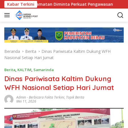
L
 Bunda Kecamatan Diminta Perkuat Pengawasan
Kabar Terkini
Pemkab
a
n
g
s
u
n
g
Beranda
Berita
Dinas Pariwisata Kaltim Dukung WFH
k
Nasional Setiap Hari Jumat
e
k
Berita
,
KALTIM
,
Samarinda
o
Dinas Pariwisata Kaltim Dukung
n
t
WFH Nasional Setiap Hari Jumat
e
n
Admin
-
Berbicara Fakta Terkini
,
Topik Berita
Mei 11, 2026