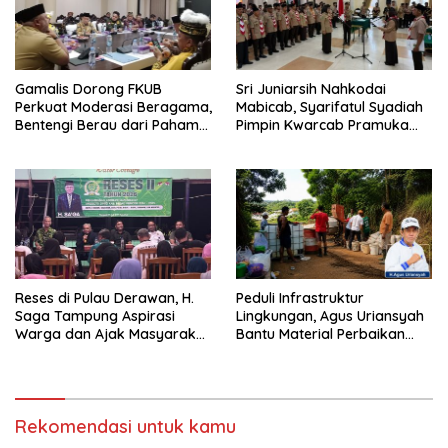
Gamalis Dorong FKUB
Sri Juniarsih Nahkodai
Perkuat Moderasi Beragama,
Mabicab, Syarifatul Syadiah
Bentengi Berau dari Paham
Pimpin Kwarcab Pramuka
Pemecah Persatuan
Berau 2026–2031
Reses di Pulau Derawan, H.
Peduli Infrastruktur
Saga Tampung Aspirasi
Lingkungan, Agus Uriansyah
Warga dan Ajak Masyarakat
Bantu Material Perbaikan
Bijak Sikapi Efisiensi
Jalan di Gang Angsa
Anggaran
Rekomendasi untuk kamu