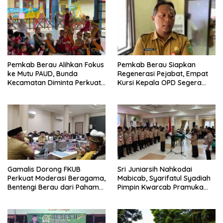
Pemkab Berau Alihkan Fokus
Pemkab Berau Siapkan
ke Mutu PAUD, Bunda
Regenerasi Pejabat, Empat
Kecamatan Diminta Perkuat
Kursi Kepala OPD Segera
Pengawasan
Diisi
Gamalis Dorong FKUB
Sri Juniarsih Nahkodai
Perkuat Moderasi Beragama,
Mabicab, Syarifatul Syadiah
Bentengi Berau dari Paham
Pimpin Kwarcab Pramuka
Pemecah Persatuan
Berau 2026–2031