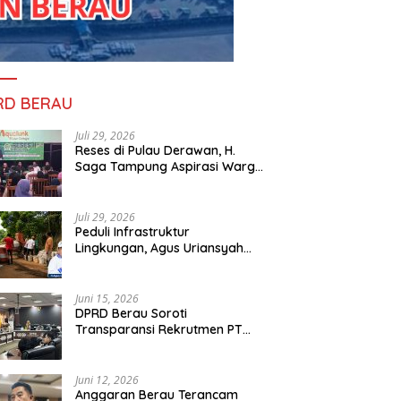
RD BERAU
Juli 29, 2026
Reses di Pulau Derawan, H.
Saga Tampung Aspirasi Warga
dan Ajak Masyarakat Bijak
Sikapi Efisiensi Anggaran
Juli 29, 2026
Peduli Infrastruktur
Lingkungan, Agus Uriansyah
Bantu Material Perbaikan Jalan
di Gang Angsa
Juni 15, 2026
DPRD Berau Soroti
Transparansi Rekrutmen PT
PAMA, Data Tenaga Kerja Lokal
Dipertanyakan
Juni 12, 2026
Anggaran Berau Terancam