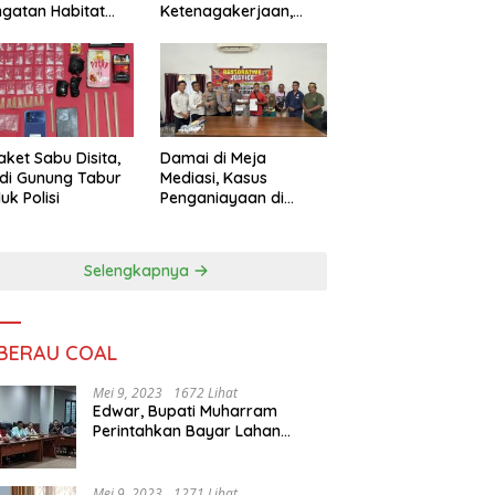
ngatan Habitat
Ketenagakerjaan,
ya
Sengketa Buruh
Didorong Tuntas
Lewat Mediasi
aket Sabu Disita,
Damai di Meja
 di Gunung Tabur
Mediasi, Kasus
uk Polisi
Penganiayaan di
Gunung Tabur
Diselesaikan Lewat
Restorative Justice
Selengkapnya
 BERAU COAL
Mei 9, 2023
1672 Lihat
Edwar, Bupati Muharram
Perintahkan Bayar Lahan
Warga
Mei 9, 2023
1271 Lihat