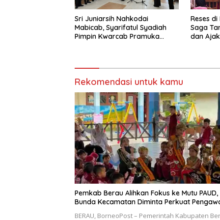
Sri Juniarsih Nahkodai
Reses di
Mabicab, Syarifatul Syadiah
Saga Ta
Pimpin Kwarcab Pramuka
dan Ajak
Berau 2026–2031
Sikapi E
Rekomendasi untuk kamu
Pemkab Berau Alihkan Fokus ke Mutu PAUD,
Bunda Kecamatan Diminta Perkuat Pengaw
BERAU, BorneoPost – Pemerintah Kabupaten Be