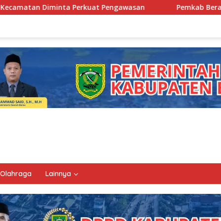
at Pengawasan
Pemkab Berau Siapkan Regenerasi Pejaba
Olahraga
Lainnya