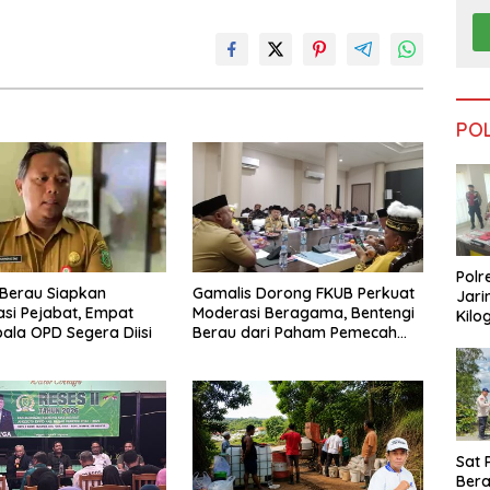
PO
Polr
Berau Siapkan
Gamalis Dorong FKUB Perkuat
Jari
si Pejabat, Empat
Moderasi Beragama, Bentengi
Kilo
pala OPD Segera Diisi
Berau dari Paham Pemecah
Dike
Persatuan
dari
Tar
Sat 
Ber