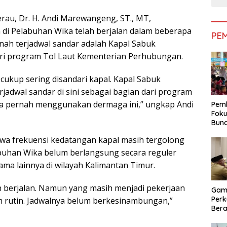
rau, Dr. H. Andi Marewangeng, ST., MT,
 di Pelabuhan Wika telah berjalan dalam beberapa
PE
nah terjadwal sandar adalah Kapal Sabuk
ri program Tol Laut Kementerian Perhubungan.
cukup sering disandari kapal. Kapal Sabuk
adwal sandar di sini sebagai bagian dari program
 juga pernah menggunakan dermaga ini,” ungkap Andi
Pemk
Foku
Bun
Dimi
hwa frekuensi kedatangan kapal masih tergolong
Pen
labuhan Wika belum berlangsung secara reguler
a lainnya di wilayah Kalimantan Timur.
ah berjalan. Namun yang masih menjadi pekerjaan
Gam
Perk
m rutin. Jadwalnya belum berkesinambungan,”
Bera
Bera
Pem