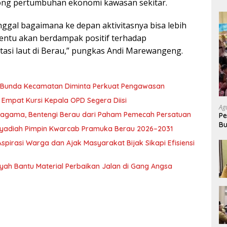
ong pertumbuhan ekonomi kawasan sekitar.
nggal bagaimana ke depan aktivitasnya bisa lebih
, tentu akan berdampak positif terhadap
asi laut di Berau,” pungkas Andi Marewangeng.
, Bunda Kecamatan Diminta Perkuat Pengawasan
Empat Kursi Kepala OPD Segera Diisi
Ag
ragama, Bentengi Berau dari Paham Pemecah Persatuan
Pe
Bu
l Syadiah Pimpin Kwarcab Pramuka Berau 2026–2031
P
pirasi Warga dan Ajak Masyarakat Bijak Sikapi Efisiensi
nsyah Bantu Material Perbaikan Jalan di Gang Angsa