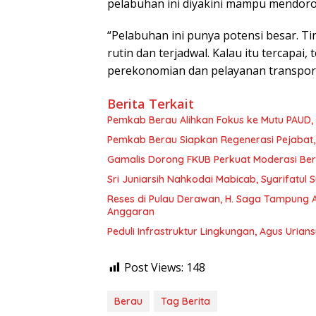
pelabuhan ini diyakini mampu mendor
“Pelabuhan ini punya potensi besar. Ti
rutin dan terjadwal. Kalau itu tercapai
perekonomian dan pelayanan transport
Berita Terkait
Pemkab Berau Alihkan Fokus ke Mutu PAUD
Pemkab Berau Siapkan Regenerasi Pejabat, 
Gamalis Dorong FKUB Perkuat Moderasi Be
Sri Juniarsih Nahkodai Mabicab, Syarifatu
Reses di Pulau Derawan, H. Saga Tampung As
Anggaran
Peduli Infrastruktur Lingkungan, Agus Uria
Post Views:
148
Berau
Tag Berita