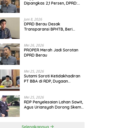
Dipangkas 2,1 Persen, DPRD:
Program Monumental Harus
Ditunda
Juni 8, 2026
DPRD Berau Desak
Transparansi BPHTB, Beri
Tenggat Sepekan untuk
Penyelesaian Polemik
Mei 26, 2026
PROPER Merah Jadi Sorotan
DPRD Berau
Mei 25, 2026
Sutami Soroti Ketidakhadiran
PT BBA di RDP, Dugaan
Permainan Oknum Menguat
Mei 25, 2026
RDP Penyelesaian Lahan Sawit,
Agus Uriansyah Dorong Skema
Tali Asih untuk Cari Jalan
Tengah
Selengkapnya