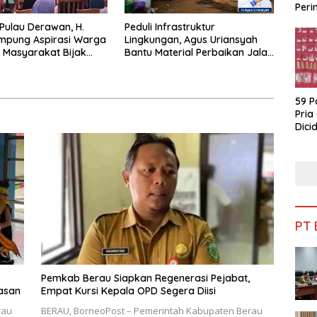
Peri
Bua
 Pulau Derawan, H.
Peduli Infrastruktur
mpung Aspirasi Warga
Lingkungan, Agus Uriansyah
 Masyarakat Bijak
Bantu Material Perbaikan Jalan
fisiensi Anggaran
di Gang Angsa
59 P
Pria
Dicid
PT
Pemkab Berau Siapkan Regenerasi Pejabat,
asan
Empat Kursi Kepala OPD Segera Diisi
rau
BERAU, BorneoPost – Pemerintah Kabupaten Berau