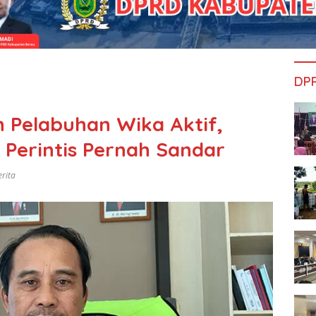
DP
n Pelabuhan Wika Aktif,
 Perintis Pernah Sandar
erita