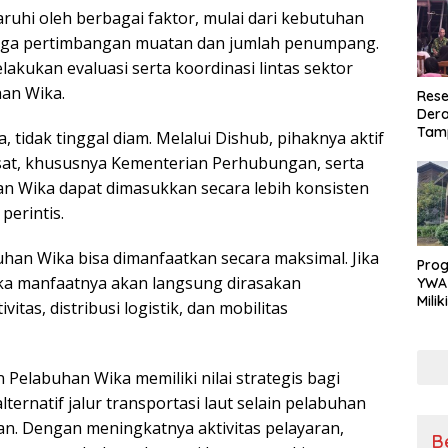
ruhi oleh berbagai faktor, mulai dari kebutuhan
ingga pertimbangan muatan dan jumlah penumpang.
lakukan evaluasi serta koordinasi lintas sektor
an Wika.
Rese
Dera
Tamp
 tidak tinggal diam. Melalui Dishub, pihaknya aktif
War
at, khususnya Kementerian Perhubungan, serta
Masy
Sikap
an Wika dapat dimasukkan secara lebih konsisten
Ang
perintis.
han Wika bisa dimanfaatkan secara maksimal. Jika
Pro
aka manfaatnya akan langsung dirasakan
YWA
Mili
tas, distribusi logistik, dan mobilitas
Aman
Nya
elabuhan Wika memiliki nilai strategis bagi
ernatif jalur transportasi laut selain pelabuhan
an. Dengan meningkatnya aktivitas pelayaran,
B