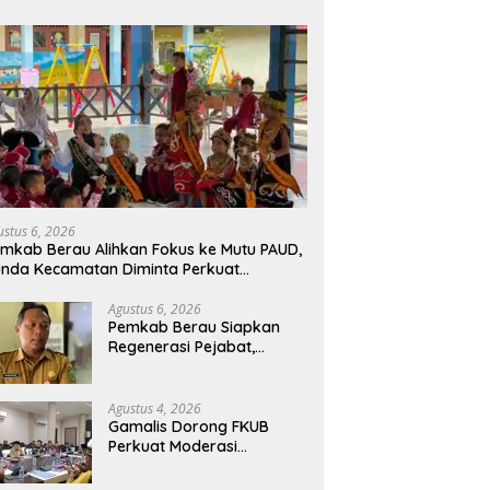
ustus 6, 2026
mkab Berau Alihkan Fokus ke Mutu PAUD,
nda Kecamatan Diminta Perkuat
engawasan
Agustus 6, 2026
Pemkab Berau Siapkan
Regenerasi Pejabat,
Empat Kursi Kepala OPD
Segera Diisi
Agustus 4, 2026
Gamalis Dorong FKUB
Perkuat Moderasi
Beragama, Bentengi Berau
dari Paham Pemecah