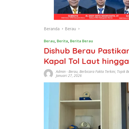
Beranda
Berau
Berau
,
Berita
,
Berita Berau
Dishub Berau Pastika
Kapal Tol Laut hingga
Admin
-
Berau
,
Berbicara Fakta Terkini
,
Topik B
Januari 27, 2026