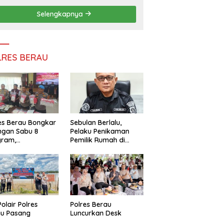
Persatuan
Selengkapnya
LRES BERAU
es Berau Bongkar
Sebulan Berlalu,
ngan Sabu 8
Pelaku Penikaman
gram,
Pemilik Rumah di
ndalikan Napi
Tanjung Redeb Masih
 Dalam Lapas
Diburu Polisi
akan
Polair Polres
Polres Berau
au Pasang
Luncurkan Desk