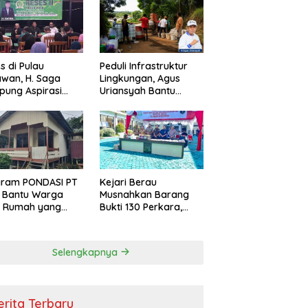
s di Pulau
Peduli Infrastruktur
wan, H. Saga
Lingkungan, Agus
ung Aspirasi
Uriansyah Bantu
ga dan Ajak
Material Perbaikan
arakat Bijak
Jalan di Gang Angsa
i Efisiensi
garan
gram PONDASI PT
Kejari Berau
 Bantu Warga
Musnahkan Barang
ki Rumah yang
Bukti 130 Perkara,
, Sehat, dan
Kasus Narkotika
man
Masih Mendominasi
Selengkapnya
erita Terbaru