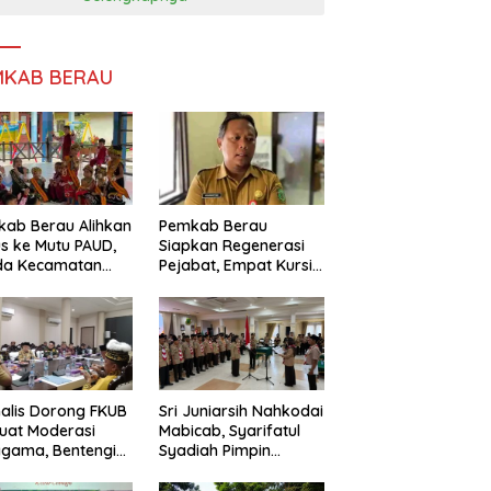
MKAB BERAU
ab Berau Alihkan
Pemkab Berau
s ke Mutu PAUD,
Siapkan Regenerasi
da Kecamatan
Pejabat, Empat Kursi
nta Perkuat
Kepala OPD Segera
gawasan
Diisi
alis Dorong FKUB
Sri Juniarsih Nahkodai
uat Moderasi
Mabicab, Syarifatul
gama, Bentengi
Syadiah Pimpin
u dari Paham
Kwarcab Pramuka
ecah Persatuan
Berau 2026–2031