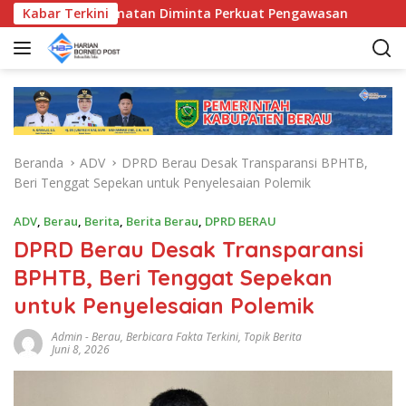
L
Bunda Kecamatan Diminta Perkuat Pengawasan
Kabar Terkini
Pemkab 
a
n
g
s
u
n
g
Beranda
ADV
DPRD Berau Desak Transparansi BPHTB,
k
Beri Tenggat Sepekan untuk Penyelesaian Polemik
e
k
ADV
,
Berau
,
Berita
,
Berita Berau
,
DPRD BERAU
o
DPRD Berau Desak Transparansi
n
t
BPHTB, Beri Tenggat Sepekan
e
untuk Penyelesaian Polemik
n
Admin
-
Berau
,
Berbicara Fakta Terkini
,
Topik Berita
Juni 8, 2026