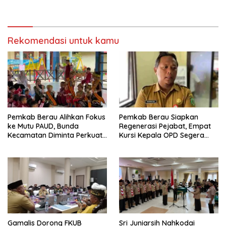
Bijak Sikapi Efisiensi
Jalan di Gang Angsa
Anggaran
Rekomendasi untuk kamu
Pemkab Berau Alihkan Fokus
Pemkab Berau Siapkan
ke Mutu PAUD, Bunda
Regenerasi Pejabat, Empat
Kecamatan Diminta Perkuat
Kursi Kepala OPD Segera
Pengawasan
Diisi
Gamalis Dorong FKUB
Sri Juniarsih Nahkodai