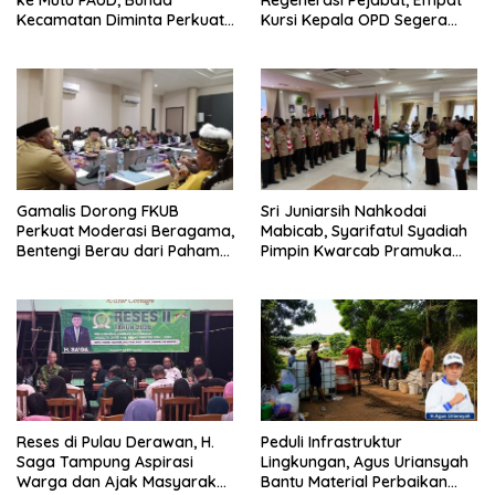
Kecamatan Diminta Perkuat
Kursi Kepala OPD Segera
Pengawasan
Diisi
Gamalis Dorong FKUB
Sri Juniarsih Nahkodai
Perkuat Moderasi Beragama,
Mabicab, Syarifatul Syadiah
Bentengi Berau dari Paham
Pimpin Kwarcab Pramuka
Pemecah Persatuan
Berau 2026–2031
Reses di Pulau Derawan, H.
Peduli Infrastruktur
Saga Tampung Aspirasi
Lingkungan, Agus Uriansyah
Warga dan Ajak Masyarakat
Bantu Material Perbaikan