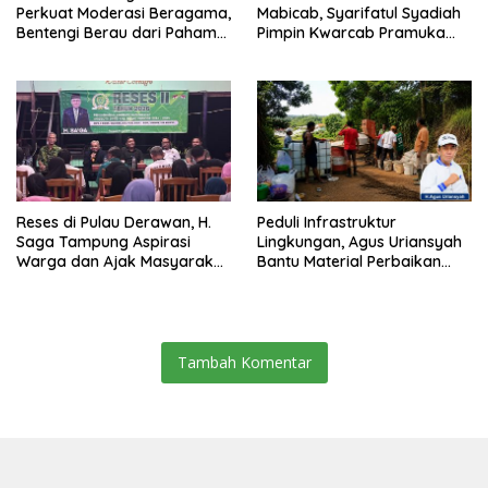
Perkuat Moderasi Beragama,
Mabicab, Syarifatul Syadiah
Bentengi Berau dari Paham
Pimpin Kwarcab Pramuka
Pemecah Persatuan
Berau 2026–2031
Reses di Pulau Derawan, H.
Peduli Infrastruktur
Saga Tampung Aspirasi
Lingkungan, Agus Uriansyah
Warga dan Ajak Masyarakat
Bantu Material Perbaikan
Bijak Sikapi Efisiensi
Jalan di Gang Angsa
Anggaran
Tambah Komentar