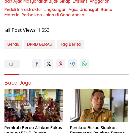
dan Ajak Masyarakat Bijak Sikapi Efisiensi Anggaran
Peduli Infrastruktur Lingkungan, Agus Uriansyah Bantu
Material Perbaikan Jalan di Gang Angsa
Post Views:
1,553
Berau
DPRD BERAU
Tag Berita
Baca Juga
Pemkab Berau Alihkan Fokus
Pemkab Berau Siapkan
ke Mutu PAUD, Bunda
Regenerasi Pejabat, Empat