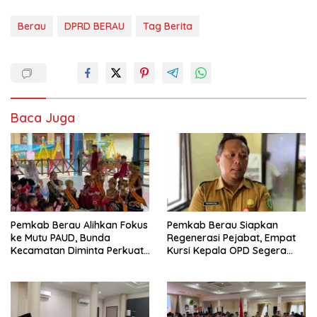
Berau
DPRD BERAU
Tag Berita
Baca Juga
Pemkab Berau Alihkan Fokus
Pemkab Berau Siapkan
ke Mutu PAUD, Bunda
Regenerasi Pejabat, Empat
Kecamatan Diminta Perkuat
Kursi Kepala OPD Segera
Pengawasan
Diisi