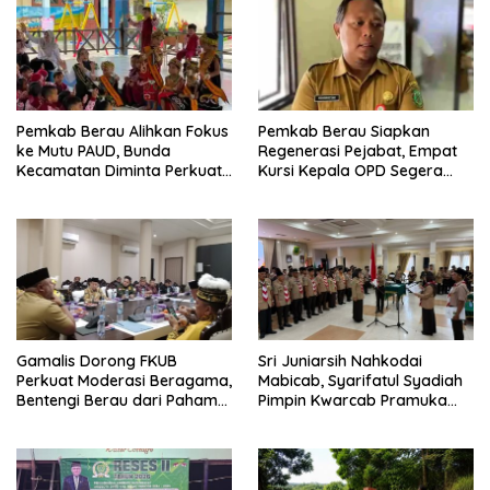
Pemkab Berau Alihkan Fokus
Pemkab Berau Siapkan
ke Mutu PAUD, Bunda
Regenerasi Pejabat, Empat
Kecamatan Diminta Perkuat
Kursi Kepala OPD Segera
Pengawasan
Diisi
Gamalis Dorong FKUB
Sri Juniarsih Nahkodai
Perkuat Moderasi Beragama,
Mabicab, Syarifatul Syadiah
Bentengi Berau dari Paham
Pimpin Kwarcab Pramuka
Pemecah Persatuan
Berau 2026–2031