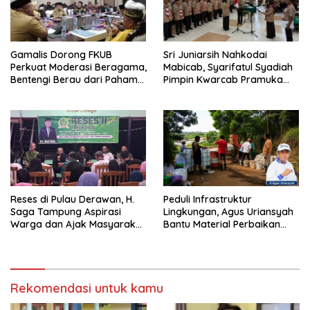
Gamalis Dorong FKUB
Sri Juniarsih Nahkodai
Perkuat Moderasi Beragama,
Mabicab, Syarifatul Syadiah
Bentengi Berau dari Paham
Pimpin Kwarcab Pramuka
Pemecah Persatuan
Berau 2026–2031
Reses di Pulau Derawan, H.
Peduli Infrastruktur
Saga Tampung Aspirasi
Lingkungan, Agus Uriansyah
Warga dan Ajak Masyarakat
Bantu Material Perbaikan
Bijak Sikapi Efisiensi
Jalan di Gang Angsa
Anggaran
Rekomendasi untuk kamu