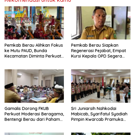
Pemkab Berau Alihkan Fokus
Pemkab Berau Siapkan
ke Mutu PAUD, Bunda
Regenerasi Pejabat, Empat
Kecamatan Diminta Perkuat
Kursi Kepala OPD Segera
Pengawasan
Diisi
Gamalis Dorong FKUB
Sri Juniarsih Nahkodai
Perkuat Moderasi Beragama,
Mabicab, Syarifatul Syadiah
Bentengi Berau dari Paham
Pimpin Kwarcab Pramuka
Pemecah Persatuan
Berau 2026–2031