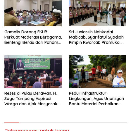
Gamalis Dorong FKUB
Sri Juniarsih Nahkodai
Perkuat Moderasi Beragama,
Mabicab, Syarifatul Syadiah
Bentengi Berau dari Paham
Pimpin Kwarcab Pramuka
Pemecah Persatuan
Berau 2026–2031
Reses di Pulau Derawan, H.
Peduli Infrastruktur
Saga Tampung Aspirasi
Lingkungan, Agus Uriansyah
Warga dan Ajak Masyarakat
Bantu Material Perbaikan
Bijak Sikapi Efisiensi
Jalan di Gang Angsa
Anggaran
Rekomendasi untuk kamu