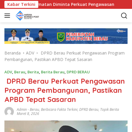
L
Bunda Kecamatan Diminta Perkuat Pengawasan
Kabar Terkini
Pemkab 
a
n
g
s
u
n
g
Beranda
ADV
DPRD Berau Perkuat Pengawasan Program
k
Pembangunan, Pastikan APBD Tepat Sasaran
e
k
ADV
,
Berau
,
Berita
,
Berita Berau
,
DPRD BERAU
o
DPRD Berau Perkuat Pengawasan
n
t
Program Pembangunan, Pastikan
e
APBD Tepat Sasaran
n
Admin
-
Berau
,
Berbicara Fakta Terkini
,
DPRD Berau
,
Topik Berita
Maret 8, 2026