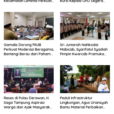
Kecamatan Diminta Perkuat
Kursi Kepala OPD Segera
Pengawasan
Diisi
Gamalis Dorong FKUB
Sri Juniarsih Nahkodai
Perkuat Moderasi Beragama,
Mabicab, Syarifatul Syadiah
Bentengi Berau dari Paham
Pimpin Kwarcab Pramuka
Pemecah Persatuan
Berau 2026–2031
Reses di Pulau Derawan, H.
Peduli Infrastruktur
Saga Tampung Aspirasi
Lingkungan, Agus Uriansyah
Warga dan Ajak Masyarakat
Bantu Material Perbaikan
Bijak Sikapi Efisiensi
Jalan di Gang Angsa