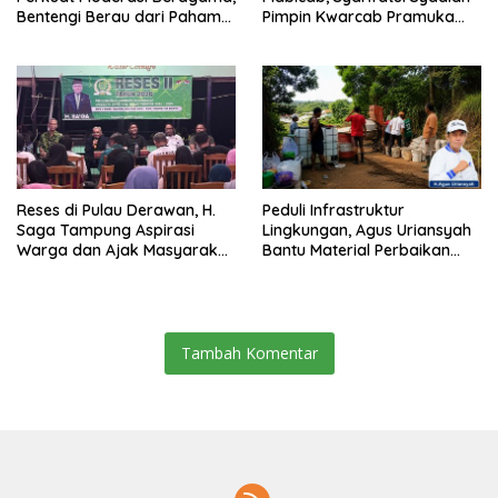
Bentengi Berau dari Paham
Pimpin Kwarcab Pramuka
Pemecah Persatuan
Berau 2026–2031
Reses di Pulau Derawan, H.
Peduli Infrastruktur
Saga Tampung Aspirasi
Lingkungan, Agus Uriansyah
Warga dan Ajak Masyarakat
Bantu Material Perbaikan
Bijak Sikapi Efisiensi
Jalan di Gang Angsa
Anggaran
Tambah Komentar