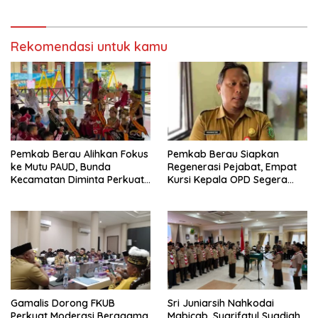
Anggaran
Rekomendasi untuk kamu
Pemkab Berau Alihkan Fokus
Pemkab Berau Siapkan
ke Mutu PAUD, Bunda
Regenerasi Pejabat, Empat
Kecamatan Diminta Perkuat
Kursi Kepala OPD Segera
Pengawasan
Diisi
Gamalis Dorong FKUB
Sri Juniarsih Nahkodai
Perkuat Moderasi Beragama,
Mabicab, Syarifatul Syadiah