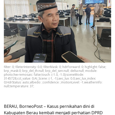
filter: 0; fileterIntensity: 0.0; filterMask: 0; hdrForward: 0; highlight: false;
brp_mask:0; brp_del_th:null; brp_del_sen:null; delta:null; module:
photo;hw-remosaic: false;touch: (-1.0, -1.0);sceneMode:
3145728;cct_value: 0;AI_Scene: (-1, -1);aec_lux: 0.0;aec_lux_index:
0;HdrStatus: auto;albedo: ;confidence: ;motionLevel: -1;weatherinfo:
null;temperature: 37;
BERAU, BorneoPost – Kasus pernikahan dini di
Kabupaten Berau kembali menjadi perhatian DPRD