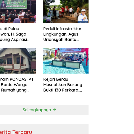
s di Pulau
Peduli Infrastruktur
wan, H. Saga
Lingkungan, Agus
ung Aspirasi
Uriansyah Bantu
ga dan Ajak
Material Perbaikan
arakat Bijak
Jalan di Gang Angsa
i Efisiensi
garan
gram PONDASI PT
Kejari Berau
 Bantu Warga
Musnahkan Barang
ki Rumah yang
Bukti 130 Perkara,
, Sehat, dan
Kasus Narkotika
man
Masih Mendominasi
Selengkapnya
erita Terbaru