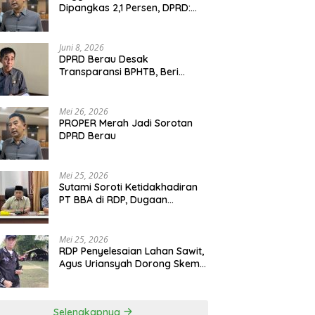
Dipangkas 2,1 Persen, DPRD:
Program Monumental Harus
Ditunda
Juni 8, 2026
DPRD Berau Desak
Transparansi BPHTB, Beri
Tenggat Sepekan untuk
Penyelesaian Polemik
Mei 26, 2026
PROPER Merah Jadi Sorotan
DPRD Berau
Mei 25, 2026
Sutami Soroti Ketidakhadiran
PT BBA di RDP, Dugaan
Permainan Oknum Menguat
Mei 25, 2026
RDP Penyelesaian Lahan Sawit,
Agus Uriansyah Dorong Skema
Tali Asih untuk Cari Jalan
Tengah
Selengkapnya