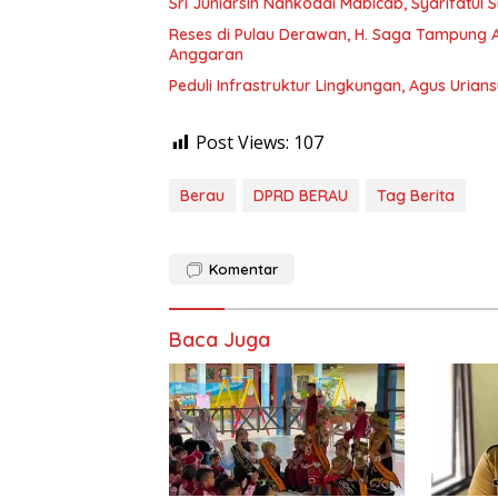
Sri Juniarsih Nahkodai Mabicab, Syarifatu
Reses di Pulau Derawan, H. Saga Tampung As
Anggaran
Peduli Infrastruktur Lingkungan, Agus Uria
Post Views:
107
Berau
DPRD BERAU
Tag Berita
Komentar
Baca Juga