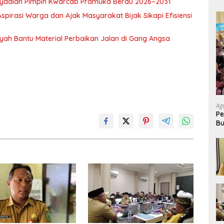
l Syadiah Pimpin Kwarcab Pramuka Berau 2026–2031
pirasi Warga dan Ajak Masyarakat Bijak Sikapi Efisiensi
nsyah Bantu Material Perbaikan Jalan di Gang Angsa
Ag
Pe
Bu
P