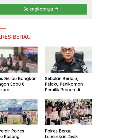
Persatuan
Selengkapnya
LRES BERAU
es Berau Bongkar
Sebulan Berlalu,
ngan Sabu 8
Pelaku Penikaman
gram,
Pemilik Rumah di
ndalikan Napi
Tanjung Redeb Masih
 Dalam Lapas
Diburu Polisi
akan
Polair Polres
Polres Berau
au Pasang
Luncurkan Desk