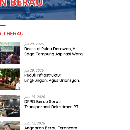
RD BERAU
Juli 29, 2026
Reses di Pulau Derawan, H.
Saga Tampung Aspirasi Warga
dan Ajak Masyarakat Bijak
Sikapi Efisiensi Anggaran
Juli 29, 2026
Peduli Infrastruktur
Lingkungan, Agus Uriansyah
Bantu Material Perbaikan Jalan
di Gang Angsa
Juni 15, 2026
DPRD Berau Soroti
Transparansi Rekrutmen PT
PAMA, Data Tenaga Kerja Lokal
Dipertanyakan
Juni 12, 2026
Anggaran Berau Terancam