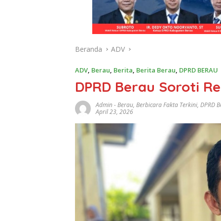
Beranda
ADV
ADV
,
Berau
,
Berita
,
Berita Berau
,
DPRD BERAU
DPRD Berau Soroti Re
Admin
-
Berau
,
Berbicara Fakta Terkini
,
DPRD B
April 23, 2026