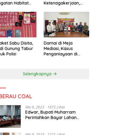
ngatan Habitat
Ketenagakerjaan,
ya
Sengketa Buruh
Didorong Tuntas
Lewat Mediasi
aket Sabu Disita,
Damai di Meja
 di Gunung Tabur
Mediasi, Kasus
uk Polisi
Penganiayaan di
Gunung Tabur
Diselesaikan Lewat
Restorative Justice
Selengkapnya
 BERAU COAL
Mei 9, 2023
1672 Lihat
Edwar, Bupati Muharram
Perintahkan Bayar Lahan
Warga
Mei 9, 2023
1271 Lihat