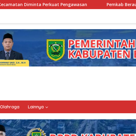
 Pengawasan
Pemkab Berau Siapkan Regenerasi Pejabat,
Olahraga
Lainnya