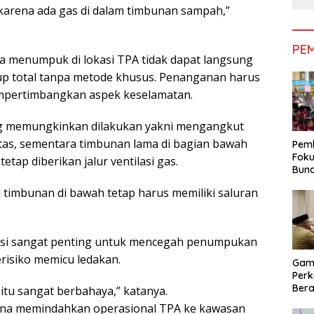
karena ada gas di dalam timbunan sampah,”
PE
 menumpuk di lokasi TPA tidak dapat langsung
up total tanpa metode khusus. Penanganan harus
mpertimbangkan aspek keselamatan.
ang memungkinkan dilakukan yakni mengangkut
tas, sementara timbunan lama di bagian bawah
Pemk
Foku
tap diberikan jalur ventilasi gas.
Bun
Dimi
i timbunan di bawah tetap harus memiliki saluran
Pen
asi sangat penting untuk mencegah penumpukan
risiko memicu ledakan.
Gam
Perk
Bera
 itu sangat berbahaya,” katanya.
Bera
ana memindahkan operasional TPA ke kawasan
Pem