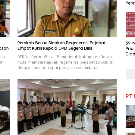
Peri
Bua
Pemkab Berau Siapkan Regenerasi Pejabat,
59 P
asan
Empat Kursi Kepala OPD Segera Diisi
Pria
Dicid
rau
BERAU, BorneoPost – Pemerintah Kabupaten Berau
an
mulai mempersiapkan regenerasi pejabat struktural
dengan mempercepat pengisian sejumlah…
PT