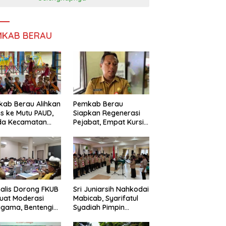
MKAB BERAU
ab Berau Alihkan
Pemkab Berau
s ke Mutu PAUD,
Siapkan Regenerasi
da Kecamatan
Pejabat, Empat Kursi
nta Perkuat
Kepala OPD Segera
gawasan
Diisi
alis Dorong FKUB
Sri Juniarsih Nahkodai
uat Moderasi
Mabicab, Syarifatul
gama, Bentengi
Syadiah Pimpin
u dari Paham
Kwarcab Pramuka
ecah Persatuan
Berau 2026–2031