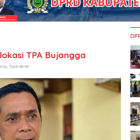
DP
lokasi TPA Bujangga
erau
,
Topik Berita