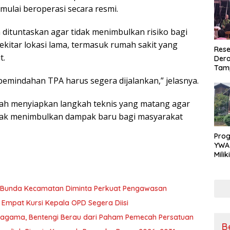
ulai beroperasi secara resmi.
 dituntaskan agar tidak menimbulkan risiko bagi
sekitar lokasi lama, termasuk rumah sakit yang
Rese
t.
Dera
Tamp
War
pemindahan TPA harus segera dijalankan,” jelasnya.
Masy
Sikap
h menyiapkan langkah teknis yang matang agar
Ang
tidak menimbulkan dampak baru bagi masyarakat
Pro
YWA
Mili
Aman
Nya
, Bunda Kecamatan Diminta Perkuat Pengawasan
Empat Kursi Kepala OPD Segera Diisi
ragama, Bentengi Berau dari Paham Pemecah Persatuan
B