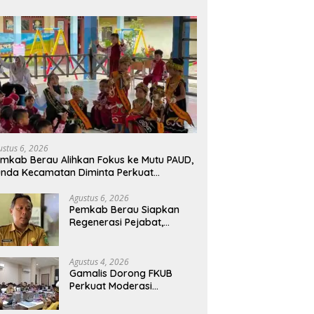
ustus 6, 2026
mkab Berau Alihkan Fokus ke Mutu PAUD,
nda Kecamatan Diminta Perkuat
engawasan
Agustus 6, 2026
Pemkab Berau Siapkan
Regenerasi Pejabat,
Empat Kursi Kepala OPD
Segera Diisi
Agustus 4, 2026
Gamalis Dorong FKUB
Perkuat Moderasi
Beragama, Bentengi Berau
dari Paham Pemecah