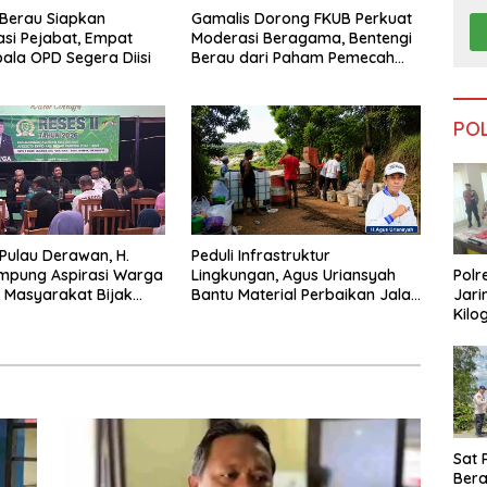
Berau Siapkan
Gamalis Dorong FKUB Perkuat
si Pejabat, Empat
Moderasi Beragama, Bentengi
pala OPD Segera Diisi
Berau dari Paham Pemecah
Persatuan
PO
 Pulau Derawan, H.
Peduli Infrastruktur
Polr
mpung Aspirasi Warga
Lingkungan, Agus Uriansyah
Jari
 Masyarakat Bijak
Bantu Material Perbaikan Jalan
Kilo
fisiensi Anggaran
di Gang Angsa
Dike
dari
Tar
Sat 
Ber