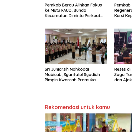
Pemkab Berau Alihkan Fokus
Pemkab 
ke Mutu PAUD, Bunda
Regenera
Kecamatan Diminta Perkuat
Kursi Ke
Pengawasan
Sri Juniarsih Nahkodai
Reses di
Mabicab, Syarifatul Syadiah
Saga Ta
Pimpin Kwarcab Pramuka
dan Ajak
Berau 2026–2031
Sikapi E
Rekomendasi untuk kamu