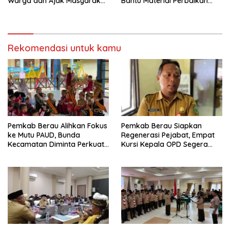
Warga dan Ajak Masyarakat
Bantu Material Perbaikan
Bijak Sikapi Efisiensi
Jalan di Gang Angsa
Anggaran
Rekomendasi untuk kamu
Pemkab Berau Alihkan Fokus
Pemkab Berau Siapkan
ke Mutu PAUD, Bunda
Regenerasi Pejabat, Empat
Kecamatan Diminta Perkuat
Kursi Kepala OPD Segera
Pengawasan
Diisi