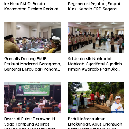
ke Mutu PAUD, Bunda
Regenerasi Pejabat, Empat
Kecamatan Diminta Perkuat
Kursi Kepala OPD Segera
Pengawasan
Diisi
Gamalis Dorong FKUB
Sri Juniarsih Nahkodai
Perkuat Moderasi Beragama,
Mabicab, Syarifatul Syadiah
Bentengi Berau dari Paham
Pimpin Kwarcab Pramuka
Pemecah Persatuan
Berau 2026–2031
Reses di Pulau Derawan, H.
Peduli Infrastruktur
Saga Tampung Aspirasi
Lingkungan, Agus Uriansyah