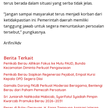
terus berada dalam situasi yang serba tidak jelas.
“Jangan sampai masyarakat terus menjadi korban dari
ketidakpastian ini. Pemerintah daerah memiliki
tanggung jawab untuk segera menuntaskan persoalan
tersebut,” pungkasnya.
Arifin/Adv
Berita Terkait
Pemkab Berau Alihkan Fokus ke Mutu PAUD, Bunda
Kecamatan Diminta Perkuat Pengawasan
Pemkab Berau Siapkan Regenerasi Pejabat, Empat Kursi
Kepala OPD Segera Diisi
Gamalis Dorong FKUB Perkuat Moderasi Beragama, Bentengi
Berau dari Paham Pemecah Persatuan
Sri Juniarsih Nahkodai Mabicab, Syarifatul Syadiah Pimpin
Kwarcab Pramuka Berau 2026–2031
Reses di Pulau Derawan, H. Saga Tampung Aspirasi Warga