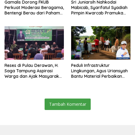
Gamalis Dorong FKUB
Sri Juniarsih Nahkodai
Perkuat Moderasi Beragama,
Mabicab, Syarifatul Syadiah
Bentengi Berau dari Paham
Pimpin Kwarcab Pramuka
Pemecah Persatuan
Berau 2026–2031
Reses di Pulau Derawan, H.
Peduli Infrastruktur
Saga Tampung Aspirasi
Lingkungan, Agus Uriansyah
Warga dan Ajak Masyarakat
Bantu Material Perbaikan
Bijak Sikapi Efisiensi
Jalan di Gang Angsa
Anggaran
Tambah Komentar