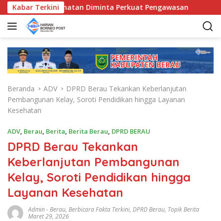
L
unda Kecamatan Diminta Perkuat Pengawasan
Kabar Terkini
Pemkab B
a
n
g
s
u
n
g
Beranda
ADV
DPRD Berau Tekankan Keberlanjutan
k
Pembangunan Kelay, Soroti Pendidikan hingga Layanan
e
Kesehatan
k
o
ADV
,
Berau
,
Berita
,
Berita Berau
,
DPRD BERAU
n
DPRD Berau Tekankan
t
e
Keberlanjutan Pembangunan
n
Kelay, Soroti Pendidikan hingga
Layanan Kesehatan
Admin
-
Berau
,
Berbicara Fakta Terkini
,
DPRD Berau
,
Topik Berita
Maret 29, 2026