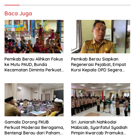
Baca Juga
Pemkab Berau Alihkan Fokus
Pemkab Berau Siapkan
ke Mutu PAUD, Bunda
Regenerasi Pejabat, Empat
Kecamatan Diminta Perkuat
Kursi Kepala OPD Segera
Pengawasan
Diisi
Gamalis Dorong FKUB
Sri Juniarsih Nahkodai
Perkuat Moderasi Beragama,
Mabicab, Syarifatul Syadiah
Bentengi Berau dari Paham
Pimpin Kwarcab Pramuka