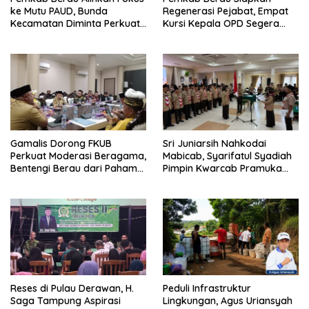
ke Mutu PAUD, Bunda
Regenerasi Pejabat, Empat
Kecamatan Diminta Perkuat
Kursi Kepala OPD Segera
Pengawasan
Diisi
Gamalis Dorong FKUB
Sri Juniarsih Nahkodai
Perkuat Moderasi Beragama,
Mabicab, Syarifatul Syadiah
Bentengi Berau dari Paham
Pimpin Kwarcab Pramuka
Pemecah Persatuan
Berau 2026–2031
Reses di Pulau Derawan, H.
Peduli Infrastruktur
Saga Tampung Aspirasi
Lingkungan, Agus Uriansyah