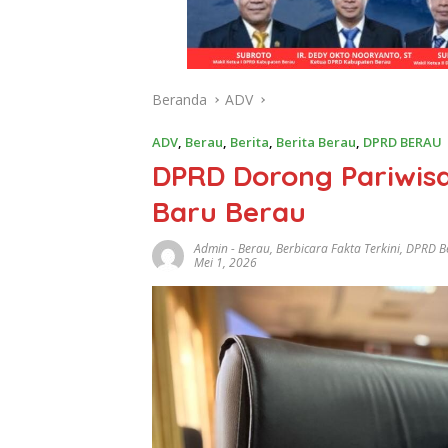
Beranda
ADV
ADV
,
Berau
,
Berita
,
Berita Berau
,
DPRD BERAU
DPRD Dorong Pariwis
Baru Berau
Admin
-
Berau
,
Berbicara Fakta Terkini
,
DPRD B
Mei 1, 2026