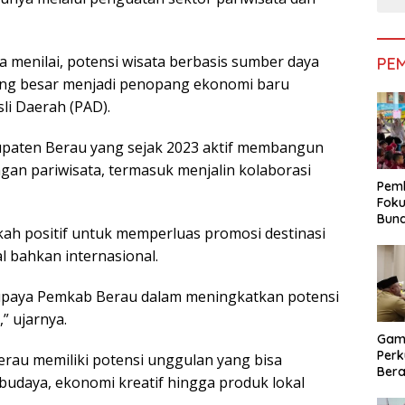
na menilai, potensi wisata berbasis sumber daya
PE
uang besar menjadi penopang ekonomi baru
li Daerah (PAD).
paten Berau yang sejak 2023 aktif membangun
an pariwisata, termasuk menjalin kolaborasi
Pemk
Foku
Bun
gkah positif untuk memperluas promosi destinasi
Dimi
Pen
l bahkan internasional.
upaya Pemkab Berau dalam meningkatkan potensi
” ujarnya.
Gam
Perk
erau memiliki potensi unggulan yang bisa
Bera
 budaya, ekonomi kreatif hingga produk lokal
Bera
Pem