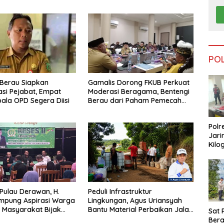
PO
Berau Siapkan
Gamalis Dorong FKUB Perkuat
si Pejabat, Empat
Moderasi Beragama, Bentengi
pala OPD Segera Diisi
Berau dari Paham Pemecah
Persatuan
Polr
Jari
Kilo
Dike
dari
Tar
 Pulau Derawan, H.
Peduli Infrastruktur
mpung Aspirasi Warga
Lingkungan, Agus Uriansyah
 Masyarakat Bijak
Bantu Material Perbaikan Jalan
Sat 
fisiensi Anggaran
di Gang Angsa
Ber