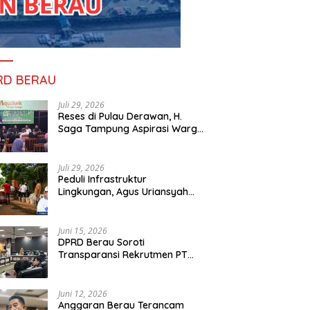
RD BERAU
Juli 29, 2026
Reses di Pulau Derawan, H.
Saga Tampung Aspirasi Warga
dan Ajak Masyarakat Bijak
Sikapi Efisiensi Anggaran
Juli 29, 2026
Peduli Infrastruktur
Lingkungan, Agus Uriansyah
Bantu Material Perbaikan Jalan
di Gang Angsa
Juni 15, 2026
DPRD Berau Soroti
Transparansi Rekrutmen PT
PAMA, Data Tenaga Kerja Lokal
Dipertanyakan
Juni 12, 2026
Anggaran Berau Terancam