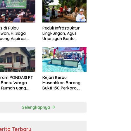
s di Pulau
Peduli Infrastruktur
wan, H. Saga
Lingkungan, Agus
ung Aspirasi
Uriansyah Bantu
ga dan Ajak
Material Perbaikan
arakat Bijak
Jalan di Gang Angsa
i Efisiensi
garan
gram PONDASI PT
Kejari Berau
 Bantu Warga
Musnahkan Barang
ki Rumah yang
Bukti 130 Perkara,
, Sehat, dan
Kasus Narkotika
man
Masih Mendominasi
Selengkapnya
erita Terbaru