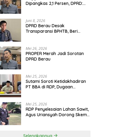
Dipangkas 2,1 Persen, DPRD:
Program Monumental Harus
Ditunda
Juni 8, 2026
DPRD Berau Desak
Transparansi BPHTB, Beri
Tenggat Sepekan untuk
Penyelesaian Polemik
Mei 26, 2026
PROPER Merah Jadi Sorotan
DPRD Berau
Mei 25, 2026
Sutami Soroti Ketidakhadiran
PT BBA di RDP, Dugaan
Permainan Oknum Menguat
Mei 25, 2026
RDP Penyelesaian Lahan Sawit,
Agus Uriansyah Dorong Skema
Tali Asih untuk Cari Jalan
Tengah
Selengkapnya