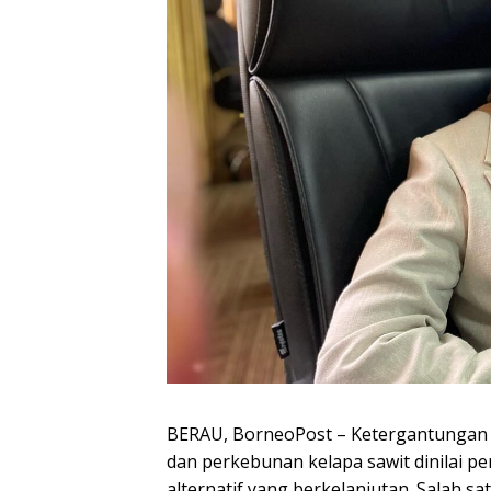
BERAU, BorneoPost – Ketergantungan
dan perkebunan kelapa sawit dinilai 
alternatif yang berkelanjutan. Salah s