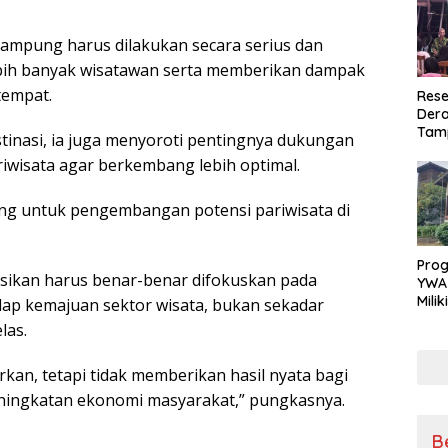
mpung harus dilakukan secara serius dan
bih banyak wisatawan serta memberikan dampak
tempat.
Rese
Dera
Tamp
inasi, ia juga menyoroti pentingnya dukungan
War
wisata agar berkembang lebih optimal.
Masy
Sikap
Ang
ng untuk pengembangan potensi pariwisata di
Pro
sikan harus benar-benar difokuskan pada
YWA
Mili
ap kemajuan sektor wisata, bukan sekadar
Aman
las.
Nya
kan, tetapi tidak memberikan hasil nyata bagi
ingkatan ekonomi masyarakat,” pungkasnya.
B