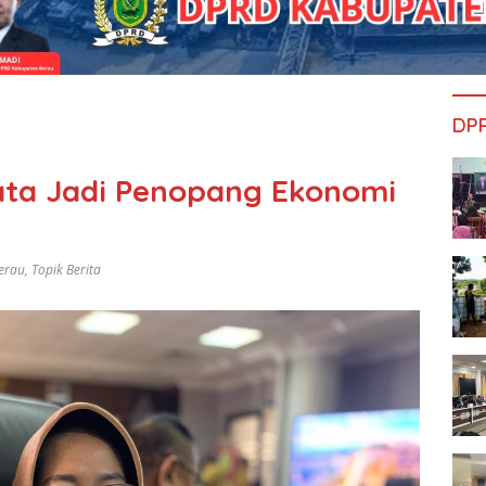
DP
ata Jadi Penopang Ekonomi
erau
,
Topik Berita