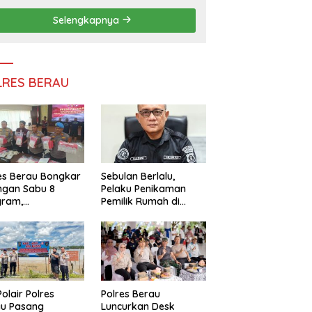
Persatuan
Selengkapnya
LRES BERAU
es Berau Bongkar
Sebulan Berlalu,
ngan Sabu 8
Pelaku Penikaman
gram,
Pemilik Rumah di
ndalikan Napi
Tanjung Redeb Masih
 Dalam Lapas
Diburu Polisi
akan
Polair Polres
Polres Berau
au Pasang
Luncurkan Desk