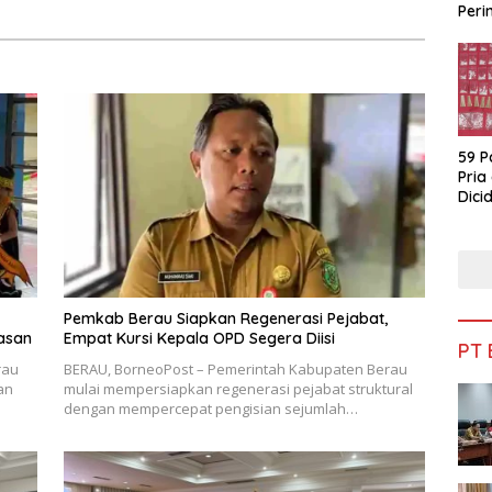
Peri
Bua
59 P
Pria
Dicid
Pemkab Berau Siapkan Regenerasi Pejabat,
asan
Empat Kursi Kepala OPD Segera Diisi
PT
rau
BERAU, BorneoPost – Pemerintah Kabupaten Berau
an
mulai mempersiapkan regenerasi pejabat struktural
dengan mempercepat pengisian sejumlah…