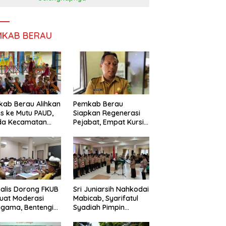
MKAB BERAU
ab Berau Alihkan
Pemkab Berau
s ke Mutu PAUD,
Siapkan Regenerasi
da Kecamatan
Pejabat, Empat Kursi
nta Perkuat
Kepala OPD Segera
gawasan
Diisi
alis Dorong FKUB
Sri Juniarsih Nahkodai
uat Moderasi
Mabicab, Syarifatul
gama, Bentengi
Syadiah Pimpin
u dari Paham
Kwarcab Pramuka
ecah Persatuan
Berau 2026–2031