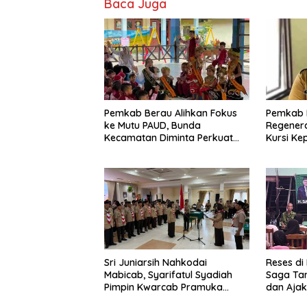
Baca Juga
Pemkab Berau Alihkan Fokus
Pemkab 
ke Mutu PAUD, Bunda
Regenera
Kecamatan Diminta Perkuat
Kursi Ke
Pengawasan
Sri Juniarsih Nahkodai
Reses di
Mabicab, Syarifatul Syadiah
Saga Ta
Pimpin Kwarcab Pramuka
dan Ajak
Berau 2026–2031
Sikapi E