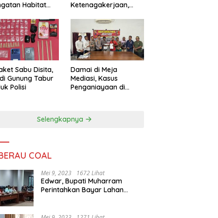
ngatan Habitat
Ketenagakerjaan,
ya
Sengketa Buruh
Didorong Tuntas
Lewat Mediasi
aket Sabu Disita,
Damai di Meja
 di Gunung Tabur
Mediasi, Kasus
uk Polisi
Penganiayaan di
Gunung Tabur
Diselesaikan Lewat
Restorative Justice
Selengkapnya
 BERAU COAL
Mei 9, 2023
1672 Lihat
Edwar, Bupati Muharram
Perintahkan Bayar Lahan
Warga
Mei 9, 2023
1271 Lihat