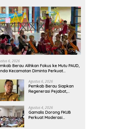
ustus 6, 2026
mkab Berau Alihkan Fokus ke Mutu PAUD,
nda Kecamatan Diminta Perkuat
engawasan
Agustus 6, 2026
Pemkab Berau Siapkan
Regenerasi Pejabat,
Empat Kursi Kepala OPD
Segera Diisi
Agustus 4, 2026
Gamalis Dorong FKUB
Perkuat Moderasi
Beragama, Bentengi Berau
dari Paham Pemecah