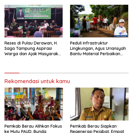
Reses di Pulau Derawan, H.
Peduli Infrastruktur
Saga Tampung Aspirasi
Lingkungan, Agus Uriansyah
Warga dan Ajak Masyarakat
Bantu Material Perbaikan
Bijak Sikapi Efisiensi
Jalan di Gang Angsa
Anggaran
Rekomendasi untuk kamu
Pemkab Berau Alihkan Fokus
Pemkab Berau Siapkan
ke Mutu PAUD, Bunda
Regenerasi Pejabat, Empat