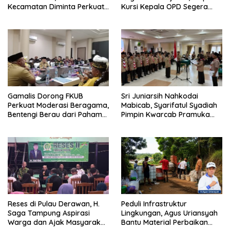
Kecamatan Diminta Perkuat
Kursi Kepala OPD Segera
Pengawasan
Diisi
Gamalis Dorong FKUB
Sri Juniarsih Nahkodai
Perkuat Moderasi Beragama,
Mabicab, Syarifatul Syadiah
Bentengi Berau dari Paham
Pimpin Kwarcab Pramuka
Pemecah Persatuan
Berau 2026–2031
Reses di Pulau Derawan, H.
Peduli Infrastruktur
Saga Tampung Aspirasi
Lingkungan, Agus Uriansyah
Warga dan Ajak Masyarakat
Bantu Material Perbaikan