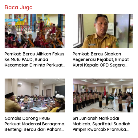
Baca Juga
Pemkab Berau Alihkan Fokus
Pemkab Berau Siapkan
ke Mutu PAUD, Bunda
Regenerasi Pejabat, Empat
Kecamatan Diminta Perkuat
Kursi Kepala OPD Segera
Pengawasan
Diisi
Gamalis Dorong FKUB
Sri Juniarsih Nahkodai
Perkuat Moderasi Beragama,
Mabicab, Syarifatul Syadiah
Bentengi Berau dari Paham
Pimpin Kwarcab Pramuka
Pemecah Persatuan
Berau 2026–2031