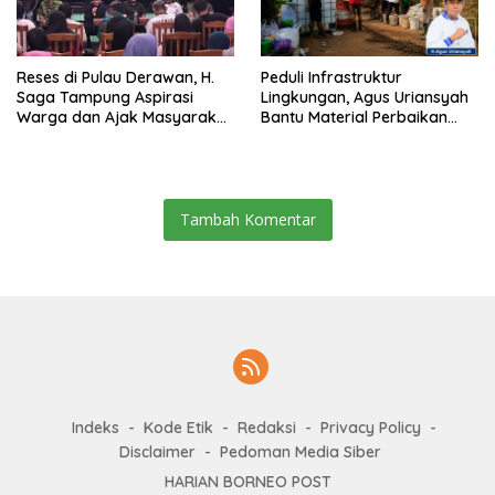
Reses di Pulau Derawan, H.
Peduli Infrastruktur
Saga Tampung Aspirasi
Lingkungan, Agus Uriansyah
Warga dan Ajak Masyarakat
Bantu Material Perbaikan
Bijak Sikapi Efisiensi
Jalan di Gang Angsa
Anggaran
Tambah Komentar
Indeks
Kode Etik
Redaksi
Privacy Policy
Disclaimer
Pedoman Media Siber
HARIAN BORNEO POST