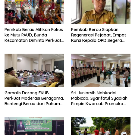
Pemkab Berau Alihkan Fokus
Pemkab Berau Siapkan
ke Mutu PAUD, Bunda
Regenerasi Pejabat, Empat
Kecamatan Diminta Perkuat
Kursi Kepala OPD Segera
Pengawasan
Diisi
Gamalis Dorong FKUB
Sri Juniarsih Nahkodai
Perkuat Moderasi Beragama,
Mabicab, Syarifatul Syadiah
Bentengi Berau dari Paham
Pimpin Kwarcab Pramuka
Pemecah Persatuan
Berau 2026–2031