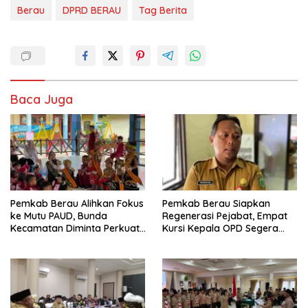
Berau
DPRD BERAU
Tag Berita
Baca Juga
Pemkab Berau Alihkan Fokus
Pemkab Berau Siapkan
ke Mutu PAUD, Bunda
Regenerasi Pejabat, Empat
Kecamatan Diminta Perkuat
Kursi Kepala OPD Segera
Pengawasan
Diisi