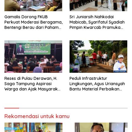
Gamalis Dorong FKUB
Sri Juniarsih Nahkodai
Perkuat Moderasi Beragama,
Mabicab, Syarifatul Syadiah
Bentengi Berau dari Paham
Pimpin Kwarcab Pramuka
Pemecah Persatuan
Berau 2026–2031
Reses di Pulau Derawan, H.
Peduli Infrastruktur
Saga Tampung Aspirasi
Lingkungan, Agus Uriansyah
Warga dan Ajak Masyarakat
Bantu Material Perbaikan
Bijak Sikapi Efisiensi
Jalan di Gang Angsa
Anggaran
Rekomendasi untuk kamu