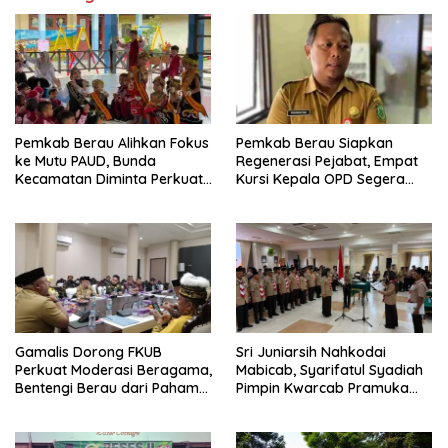
Pemkab Berau Alihkan Fokus
Pemkab Berau Siapkan
ke Mutu PAUD, Bunda
Regenerasi Pejabat, Empat
Kecamatan Diminta Perkuat
Kursi Kepala OPD Segera
Pengawasan
Diisi
Gamalis Dorong FKUB
Sri Juniarsih Nahkodai
Perkuat Moderasi Beragama,
Mabicab, Syarifatul Syadiah
Bentengi Berau dari Paham
Pimpin Kwarcab Pramuka
Pemecah Persatuan
Berau 2026–2031