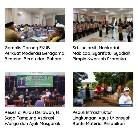
Gamalis Dorong FKUB
Sri Juniarsih Nahkodai
Perkuat Moderasi Beragama,
Mabicab, Syarifatul Syadiah
Bentengi Berau dari Paham
Pimpin Kwarcab Pramuka
Pemecah Persatuan
Berau 2026–2031
Reses di Pulau Derawan, H.
Peduli Infrastruktur
Saga Tampung Aspirasi
Lingkungan, Agus Uriansyah
Warga dan Ajak Masyarakat
Bantu Material Perbaikan
Bijak Sikapi Efisiensi
Jalan di Gang Angsa
Anggaran