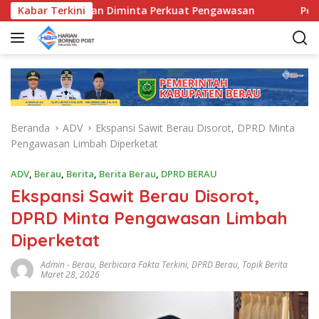
L
nda Kecamatan Diminta Perkuat Pengawasan
Kabar Terkini
Pemkab Be
a
n
g
s
u
n
g
Beranda
ADV
Ekspansi Sawit Berau Disorot, DPRD Minta
k
Pengawasan Limbah Diperketat
e
k
ADV
,
Berau
,
Berita
,
Berita Berau
,
DPRD BERAU
o
Ekspansi Sawit Berau Disorot,
n
t
DPRD Minta Pengawasan Limbah
e
Diperketat
n
Admin
-
Berau
,
Berbicara Fakta Terkini
,
DPRD Berau
,
Topik Berita
Maret 28, 2026