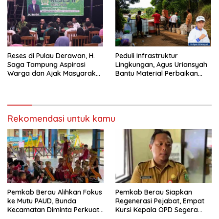
Reses di Pulau Derawan, H.
Peduli Infrastruktur
Saga Tampung Aspirasi
Lingkungan, Agus Uriansyah
Warga dan Ajak Masyarakat
Bantu Material Perbaikan
Bijak Sikapi Efisiensi
Jalan di Gang Angsa
Anggaran
Rekomendasi untuk kamu
Pemkab Berau Alihkan Fokus
Pemkab Berau Siapkan
ke Mutu PAUD, Bunda
Regenerasi Pejabat, Empat
Kecamatan Diminta Perkuat
Kursi Kepala OPD Segera
Pengawasan
Diisi