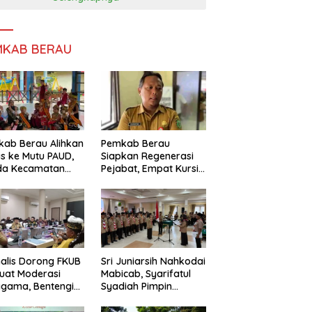
MKAB BERAU
ab Berau Alihkan
Pemkab Berau
s ke Mutu PAUD,
Siapkan Regenerasi
da Kecamatan
Pejabat, Empat Kursi
nta Perkuat
Kepala OPD Segera
gawasan
Diisi
alis Dorong FKUB
Sri Juniarsih Nahkodai
uat Moderasi
Mabicab, Syarifatul
gama, Bentengi
Syadiah Pimpin
u dari Paham
Kwarcab Pramuka
ecah Persatuan
Berau 2026–2031