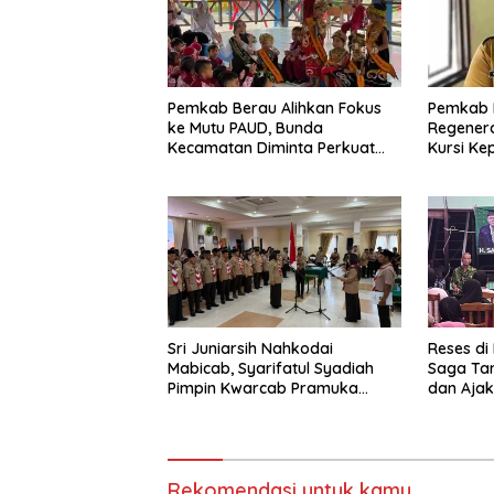
Pemkab Berau Alihkan Fokus
Pemkab 
ke Mutu PAUD, Bunda
Regenera
Kecamatan Diminta Perkuat
Kursi Ke
Pengawasan
Sri Juniarsih Nahkodai
Reses di
Mabicab, Syarifatul Syadiah
Saga Ta
Pimpin Kwarcab Pramuka
dan Ajak
Berau 2026–2031
Sikapi E
Rekomendasi untuk kamu