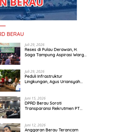
RD BERAU
Juli 29, 2026
Reses di Pulau Derawan, H.
Saga Tampung Aspirasi Warga
dan Ajak Masyarakat Bijak
Sikapi Efisiensi Anggaran
Juli 29, 2026
Peduli Infrastruktur
Lingkungan, Agus Uriansyah
Bantu Material Perbaikan Jalan
di Gang Angsa
Juni 15, 2026
DPRD Berau Soroti
Transparansi Rekrutmen PT
PAMA, Data Tenaga Kerja Lokal
Dipertanyakan
Juni 12, 2026
Anggaran Berau Terancam