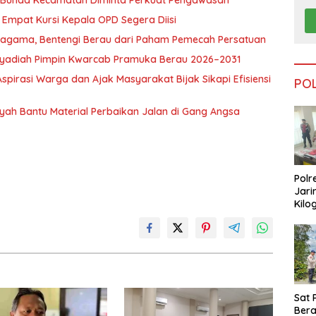
, Bunda Kecamatan Diminta Perkuat Pengawasan
Empat Kursi Kepala OPD Segera Diisi
ragama, Bentengi Berau dari Paham Pemecah Persatuan
l Syadiah Pimpin Kwarcab Pramuka Berau 2026–2031
pirasi Warga dan Ajak Masyarakat Bijak Sikapi Efisiensi
PO
nsyah Bantu Material Perbaikan Jalan di Gang Angsa
Polr
Jari
Kilo
Dike
dari
Tar
Sat 
Ber