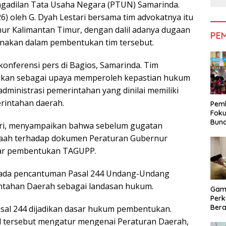
ngadilan Tata Usaha Negara (PTUN) Samarinda.
6) oleh G. Dyah Lestari bersama tim advokatnya itu
ur Kalimantan Timur, dengan dalil adanya dugaan
PE
unakan dalam pembentukan tim tersebut.
nferensi pers di Bagios, Samarinda. Tim
ukan sebagai upaya memperoleh kepastian hukum
administrasi pemerintahan yang dinilai memiliki
rintahan daerah.
Pemk
Foku
Bun
tari, menyampaikan bahwa sebelum gugatan
Dimi
elaah terhadap dokumen Peraturan Gubernur
Pen
sar pembentukan TAGUPP.
pada pencantuman Pasal 244 Undang-Undang
tahan Daerah sebagai landasan hukum.
Gam
Perk
Bera
asal 244 dijadikan dasar hukum pembentukan.
Bera
al tersebut mengatur mengenai Peraturan Daerah,
Pem