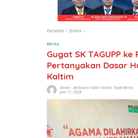
Beranda
Berita
Berita
Gugat SK TAGUPP ke 
Pertanyakan Dasar H
Kaltim
Admin
-
Berbicara Fakta Terkini
,
Topik Berita
Juni 11, 2026