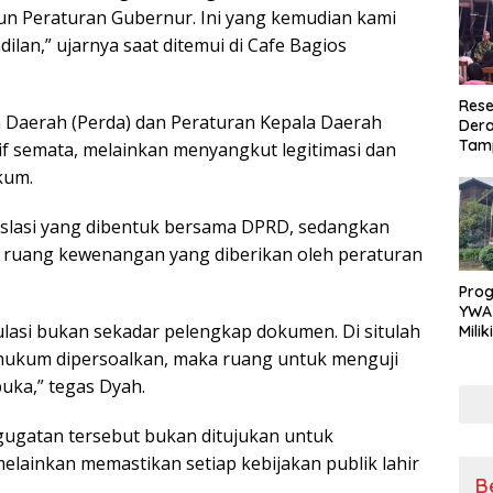
n Peraturan Gubernur. Ini yang kemudian kami
dilan,” ujarnya saat ditemui di Cafe Bagios
Rese
n Daerah (Perda) dan Peraturan Kepala Daerah
Dera
Tamp
if semata, melainkan menyangkut legitimasi dan
War
kum.
Masy
Sikap
Ang
gislasi yang dibentuk bersama DPRD, sedangkan
m ruang kewenangan yang diberikan oleh peraturan
Pro
YWA
lasi bukan sekadar pelengkap dokumen. Di situlah
Mili
Aman
r hukum dipersoalkan, maka ruang untuk menguji
Nya
uka,” tegas Dyah.
gatan tersebut bukan ditujukan untuk
lainkan memastikan setiap kebijakan publik lahir
B