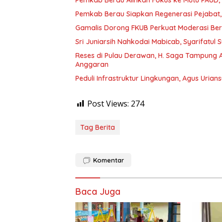
Pemkab Berau Alihkan Fokus ke Mutu PAUD
Pemkab Berau Siapkan Regenerasi Pejabat, 
Gamalis Dorong FKUB Perkuat Moderasi Be
Sri Juniarsih Nahkodai Mabicab, Syarifatu
Reses di Pulau Derawan, H. Saga Tampung As
Anggaran
Peduli Infrastruktur Lingkungan, Agus Uria
Post Views:
274
Tag Berita
Komentar
Baca Juga