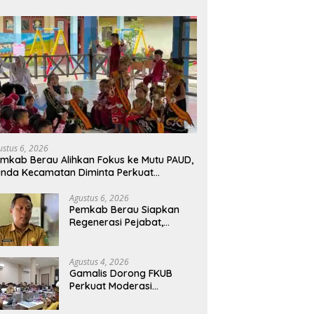
ustus 6, 2026
mkab Berau Alihkan Fokus ke Mutu PAUD,
nda Kecamatan Diminta Perkuat
engawasan
Agustus 6, 2026
Pemkab Berau Siapkan
Regenerasi Pejabat,
Empat Kursi Kepala OPD
Segera Diisi
Agustus 4, 2026
Gamalis Dorong FKUB
Perkuat Moderasi
Beragama, Bentengi Berau
dari Paham Pemecah