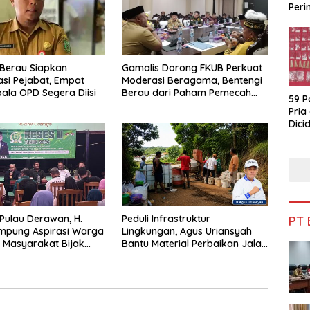
Peri
Bua
Berau Siapkan
Gamalis Dorong FKUB Perkuat
si Pejabat, Empat
Moderasi Beragama, Bentengi
pala OPD Segera Diisi
Berau dari Paham Pemecah
59 P
Persatuan
Pria
Dicid
 Pulau Derawan, H.
Peduli Infrastruktur
PT
mpung Aspirasi Warga
Lingkungan, Agus Uriansyah
 Masyarakat Bijak
Bantu Material Perbaikan Jalan
fisiensi Anggaran
di Gang Angsa