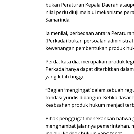
bukan Peraturan Kepala Daerah ataupu
nilai perlu diuji melalui mekanisme pera
Samarinda.
Ia menilai, perbedaan antara Peratura
(Perkada) bukan persoalan administrat
kewenangan pembentukan produk hu
Perda, kata dia, merupakan produk le
Perkada hanya dapat diterbitkan dala
yang lebih tinggi.
“Bagian ‘mengingat’ dalam sebuah regu
fondasi yuridis dibangun. Ketika dasa
keabsahan produk hukum menjadi terb
Pihak penggugat menekankan bahwa gu
menghambat jalannya pemerintahan, me
melalui koridor hukum yang tepat.