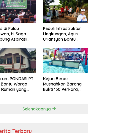
s di Pulau
Peduli Infrastruktur
wan, H. Saga
Lingkungan, Agus
ung Aspirasi
Uriansyah Bantu
ga dan Ajak
Material Perbaikan
arakat Bijak
Jalan di Gang Angsa
i Efisiensi
garan
gram PONDASI PT
Kejari Berau
 Bantu Warga
Musnahkan Barang
ki Rumah yang
Bukti 130 Perkara,
, Sehat, dan
Kasus Narkotika
man
Masih Mendominasi
Selengkapnya
erita Terbaru