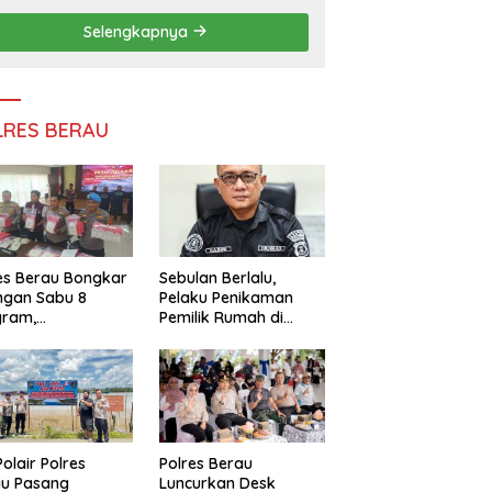
Persatuan
Selengkapnya
LRES BERAU
es Berau Bongkar
Sebulan Berlalu,
ngan Sabu 8
Pelaku Penikaman
gram,
Pemilik Rumah di
ndalikan Napi
Tanjung Redeb Masih
 Dalam Lapas
Diburu Polisi
akan
Polair Polres
Polres Berau
au Pasang
Luncurkan Desk