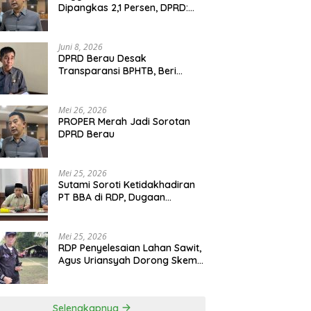
Dipangkas 2,1 Persen, DPRD:
Program Monumental Harus
Ditunda
Juni 8, 2026
DPRD Berau Desak
Transparansi BPHTB, Beri
Tenggat Sepekan untuk
Penyelesaian Polemik
Mei 26, 2026
PROPER Merah Jadi Sorotan
DPRD Berau
Mei 25, 2026
Sutami Soroti Ketidakhadiran
PT BBA di RDP, Dugaan
Permainan Oknum Menguat
Mei 25, 2026
RDP Penyelesaian Lahan Sawit,
Agus Uriansyah Dorong Skema
Tali Asih untuk Cari Jalan
Tengah
Selengkapnya