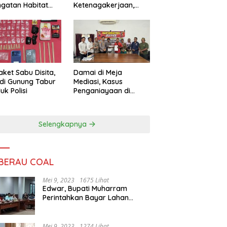
ngatan Habitat
Ketenagakerjaan,
ya
Sengketa Buruh
Didorong Tuntas
Lewat Mediasi
aket Sabu Disita,
Damai di Meja
 di Gunung Tabur
Mediasi, Kasus
uk Polisi
Penganiayaan di
Gunung Tabur
Diselesaikan Lewat
Restorative Justice
Selengkapnya
 BERAU COAL
Mei 9, 2023
1675 Lihat
Edwar, Bupati Muharram
Perintahkan Bayar Lahan
Warga
Mei 9, 2023
1274 Lihat