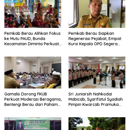
Pemkab Berau Alihkan Fokus
Pemkab Berau Siapkan
ke Mutu PAUD, Bunda
Regenerasi Pejabat, Empat
Kecamatan Diminta Perkuat
Kursi Kepala OPD Segera
Pengawasan
Diisi
Gamalis Dorong FKUB
Sri Juniarsih Nahkodai
Perkuat Moderasi Beragama,
Mabicab, Syarifatul Syadiah
Bentengi Berau dari Paham
Pimpin Kwarcab Pramuka
Pemecah Persatuan
Berau 2026–2031