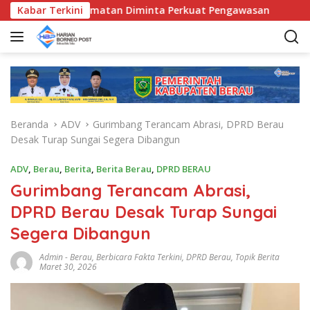
L
 Bunda Kecamatan Diminta Perkuat Pengawasan
Kabar Terkini
Pemkab
a
n
g
s
u
n
g
Beranda
ADV
Gurimbang Terancam Abrasi, DPRD Berau
k
Desak Turap Sungai Segera Dibangun
e
k
ADV
,
Berau
,
Berita
,
Berita Berau
,
DPRD BERAU
o
Gurimbang Terancam Abrasi,
n
t
DPRD Berau Desak Turap Sungai
e
Segera Dibangun
n
Admin
-
Berau
,
Berbicara Fakta Terkini
,
DPRD Berau
,
Topik Berita
Maret 30, 2026