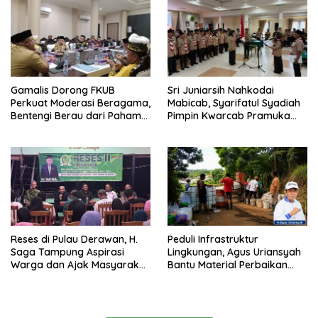
Gamalis Dorong FKUB
Sri Juniarsih Nahkodai
Perkuat Moderasi Beragama,
Mabicab, Syarifatul Syadiah
Bentengi Berau dari Paham
Pimpin Kwarcab Pramuka
Pemecah Persatuan
Berau 2026–2031
Reses di Pulau Derawan, H.
Peduli Infrastruktur
Saga Tampung Aspirasi
Lingkungan, Agus Uriansyah
Warga dan Ajak Masyarakat
Bantu Material Perbaikan
Bijak Sikapi Efisiensi
Jalan di Gang Angsa
Anggaran