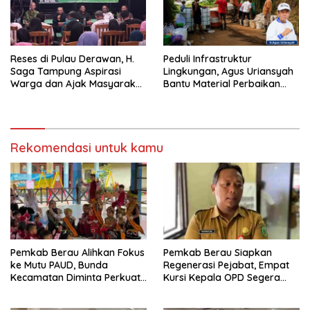
Reses di Pulau Derawan, H.
Peduli Infrastruktur
Saga Tampung Aspirasi
Lingkungan, Agus Uriansyah
Warga dan Ajak Masyarakat
Bantu Material Perbaikan
Bijak Sikapi Efisiensi
Jalan di Gang Angsa
Anggaran
Rekomendasi untuk kamu
Pemkab Berau Alihkan Fokus
Pemkab Berau Siapkan
ke Mutu PAUD, Bunda
Regenerasi Pejabat, Empat
Kecamatan Diminta Perkuat
Kursi Kepala OPD Segera
Pengawasan
Diisi