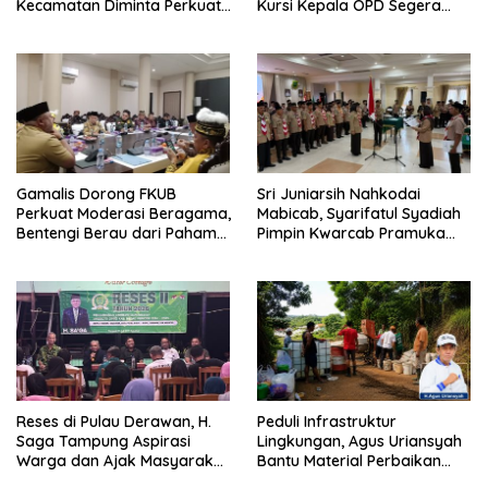
Kecamatan Diminta Perkuat
Kursi Kepala OPD Segera
Pengawasan
Diisi
Gamalis Dorong FKUB
Sri Juniarsih Nahkodai
Perkuat Moderasi Beragama,
Mabicab, Syarifatul Syadiah
Bentengi Berau dari Paham
Pimpin Kwarcab Pramuka
Pemecah Persatuan
Berau 2026–2031
Reses di Pulau Derawan, H.
Peduli Infrastruktur
Saga Tampung Aspirasi
Lingkungan, Agus Uriansyah
Warga dan Ajak Masyarakat
Bantu Material Perbaikan
Bijak Sikapi Efisiensi
Jalan di Gang Angsa