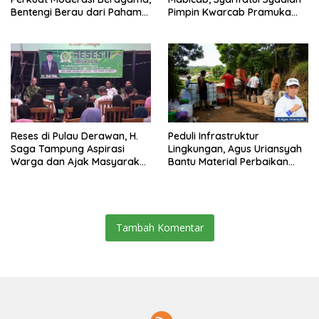
Bentengi Berau dari Paham
Pimpin Kwarcab Pramuka
Pemecah Persatuan
Berau 2026–2031
Reses di Pulau Derawan, H.
Peduli Infrastruktur
Saga Tampung Aspirasi
Lingkungan, Agus Uriansyah
Warga dan Ajak Masyarakat
Bantu Material Perbaikan
Bijak Sikapi Efisiensi
Jalan di Gang Angsa
Anggaran
Tambah Komentar