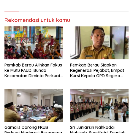
Anggaran
Rekomendasi untuk kamu
Pemkab Berau Alihkan Fokus
Pemkab Berau Siapkan
ke Mutu PAUD, Bunda
Regenerasi Pejabat, Empat
Kecamatan Diminta Perkuat
Kursi Kepala OPD Segera
Pengawasan
Diisi
Gamalis Dorong FKUB
Sri Juniarsih Nahkodai
Perkuat Moderasi Beragama,
Mabicab, Syarifatul Syadiah