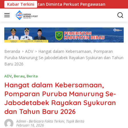
L
da Kecamatan Diminta Perkuat Pengawasan
Kabar Terkini
Pemkab Ber
a
n
g
s
u
n
g
Beranda
ADV
Hangat dalam Kebersamaan, Pomparan
k
Puruba Manurung Se-Jabodetabek Rayakan Syukuran dan Tahun
e
Baru 2026
k
o
ADV
,
Berau
,
Berita
n
Hangat dalam Kebersamaan,
t
e
Pomparan Puruba Manurung Se-
n
Jabodetabek Rayakan Syukuran
dan Tahun Baru 2026
Admin
-
Berbicara Fakta Terkini
,
Topik Berita
Februari 16, 2026