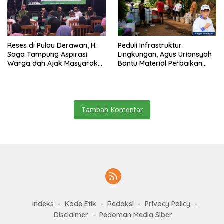
Reses di Pulau Derawan, H.
Peduli Infrastruktur
Saga Tampung Aspirasi
Lingkungan, Agus Uriansyah
Warga dan Ajak Masyarakat
Bantu Material Perbaikan
Bijak Sikapi Efisiensi
Jalan di Gang Angsa
Anggaran
Tambah Komentar
Indeks
Kode Etik
Redaksi
Privacy Policy
Disclaimer
Pedoman Media Siber