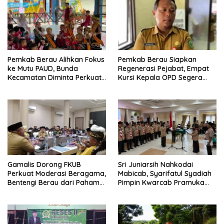
Pemkab Berau Alihkan Fokus
Pemkab Berau Siapkan
ke Mutu PAUD, Bunda
Regenerasi Pejabat, Empat
Kecamatan Diminta Perkuat
Kursi Kepala OPD Segera
Pengawasan
Diisi
Gamalis Dorong FKUB
Sri Juniarsih Nahkodai
Perkuat Moderasi Beragama,
Mabicab, Syarifatul Syadiah
Bentengi Berau dari Paham
Pimpin Kwarcab Pramuka
Pemecah Persatuan
Berau 2026–2031