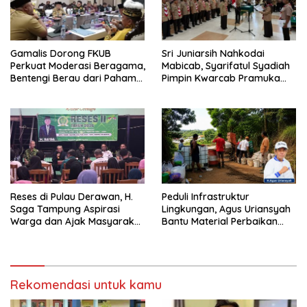
Gamalis Dorong FKUB
Sri Juniarsih Nahkodai
Perkuat Moderasi Beragama,
Mabicab, Syarifatul Syadiah
Bentengi Berau dari Paham
Pimpin Kwarcab Pramuka
Pemecah Persatuan
Berau 2026–2031
Reses di Pulau Derawan, H.
Peduli Infrastruktur
Saga Tampung Aspirasi
Lingkungan, Agus Uriansyah
Warga dan Ajak Masyarakat
Bantu Material Perbaikan
Bijak Sikapi Efisiensi
Jalan di Gang Angsa
Anggaran
Rekomendasi untuk kamu