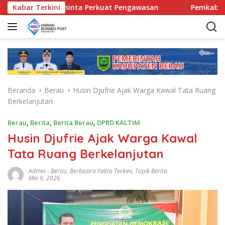
L
camatan Diminta Perkuat Pengawasan
Kabar Terkini
Pemkab Berau Sia
a
n
g
s
u
n
g
Beranda
Berau
Husin Djufrie Ajak Warga Kawal Tata Ruang
k
Berkelanjutan
e
k
Berau
,
Berita
,
Berita Berau
,
DPRD KALTIM
o
Husin Djufrie Ajak Warga Kawal
n
t
Tata Ruang Berkelanjutan
e
n
Admin
-
Berau
,
Berbicara Fakta Terkini
,
Topik Berita
Mei 9, 2026