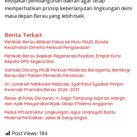
kebijakan pembangunan daerah agar tetap
memperhatikan prinsip keberlanjutan lingkungan demi
masa depan Berau yang lebih baik.
Berita Terkait
Pemkab Berau Alihkan Fokus ke Mutu PAUD, Bunda
Kecamatan Diminta Perkuat Pengawasan
Pemkab Berau Siapkan Regenerasi Pejabat, Empat Kursi
Kepala OPD Segera Diisi
Gamalis Dorong FKUB Perkuat Moderasi Beragama, Bentengi
Berau dari Paham Pemecah Persatuan
Sri Juniarsih Nahkodai Mabicab, Syarifatul Syadiah Pimpin
Kwarcab Pramuka Berau 2026–2031
Reses di Pulau Derawan, H. Saga Tampung Aspirasi Warga
dan Ajak Masyarakat Bijak Sikapi Efisiensi Anggaran
Peduli Infrastruktur Lingkungan, Agus Uriansyah Bantu
Material Perbaikan Jalan di Gang Angsa
Post Views:
184