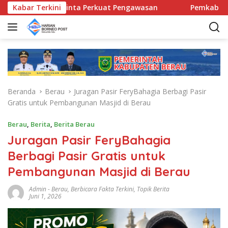
L
amatan Diminta Perkuat Pengawasan
Kabar Terkini
Pemkab Berau Siap
a
n
g
s
u
n
g
Beranda
Berau
Juragan Pasir FeryBahagia Berbagi Pasir
k
Gratis untuk Pembangunan Masjid di Berau
e
k
Berau
,
Berita
,
Berita Berau
o
Juragan Pasir FeryBahagia
n
t
Berbagi Pasir Gratis untuk
e
Pembangunan Masjid di Berau
n
Admin
-
Berau
,
Berbicara Fakta Terkini
,
Topik Berita
Juni 1, 2026