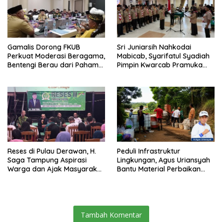
Gamalis Dorong FKUB
Sri Juniarsih Nahkodai
Perkuat Moderasi Beragama,
Mabicab, Syarifatul Syadiah
Bentengi Berau dari Paham
Pimpin Kwarcab Pramuka
Pemecah Persatuan
Berau 2026–2031
Reses di Pulau Derawan, H.
Peduli Infrastruktur
Saga Tampung Aspirasi
Lingkungan, Agus Uriansyah
Warga dan Ajak Masyarakat
Bantu Material Perbaikan
Bijak Sikapi Efisiensi
Jalan di Gang Angsa
Anggaran
Tambah Komentar