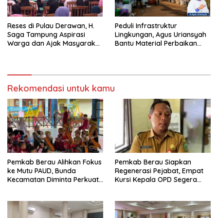
Reses di Pulau Derawan, H.
Peduli Infrastruktur
Saga Tampung Aspirasi
Lingkungan, Agus Uriansyah
Warga dan Ajak Masyarakat
Bantu Material Perbaikan
Bijak Sikapi Efisiensi
Jalan di Gang Angsa
Anggaran
Rekomendasi untuk kamu
Pemkab Berau Alihkan Fokus
Pemkab Berau Siapkan
ke Mutu PAUD, Bunda
Regenerasi Pejabat, Empat
Kecamatan Diminta Perkuat
Kursi Kepala OPD Segera
Pengawasan
Diisi