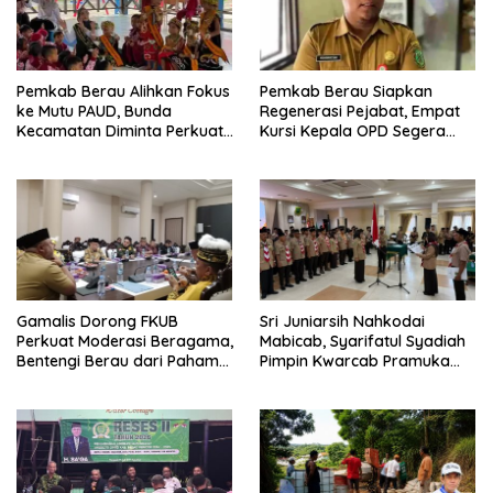
Pemkab Berau Alihkan Fokus
Pemkab Berau Siapkan
ke Mutu PAUD, Bunda
Regenerasi Pejabat, Empat
Kecamatan Diminta Perkuat
Kursi Kepala OPD Segera
Pengawasan
Diisi
Gamalis Dorong FKUB
Sri Juniarsih Nahkodai
Perkuat Moderasi Beragama,
Mabicab, Syarifatul Syadiah
Bentengi Berau dari Paham
Pimpin Kwarcab Pramuka
Pemecah Persatuan
Berau 2026–2031