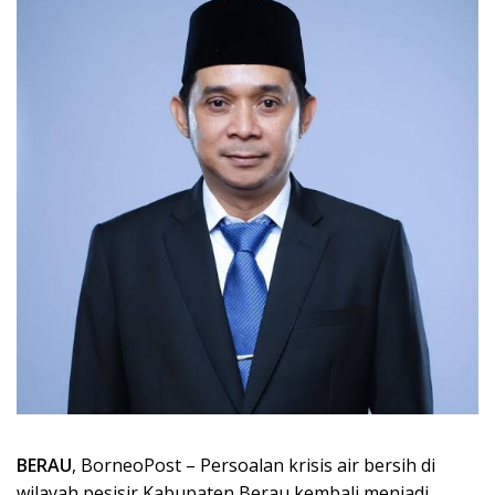
BERAU
, BorneoPost – Persoalan krisis air bersih di
wilayah pesisir Kabupaten Berau kembali menjadi