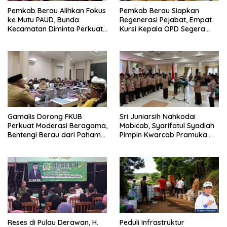
Pemkab Berau Alihkan Fokus
Pemkab Berau Siapkan
ke Mutu PAUD, Bunda
Regenerasi Pejabat, Empat
Kecamatan Diminta Perkuat
Kursi Kepala OPD Segera
Pengawasan
Diisi
Gamalis Dorong FKUB
Sri Juniarsih Nahkodai
Perkuat Moderasi Beragama,
Mabicab, Syarifatul Syadiah
Bentengi Berau dari Paham
Pimpin Kwarcab Pramuka
Pemecah Persatuan
Berau 2026–2031
Reses di Pulau Derawan, H.
Peduli Infrastruktur