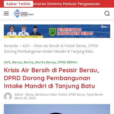
L
 Bunda Kecamatan Diminta Perkuat Pengawasan
Kabar Terkini
Pemkab
a
n
g
s
u
n
g
Beranda
ADV
Krisis Air Bersih di Pesisir Berau, DPRD
k
Dorong Pembangunan Intake Mandiri di Tanjung Batu
e
k
ADV
,
Berau
,
Berita
,
Berita Berau
,
DPRD BERAU
o
Krisis Air Bersih di Pesisir Berau,
n
t
DPRD Dorong Pembangunan
e
Intake Mandiri di Tanjung Batu
n
Admin
-
Berau
,
Berbicara Fakta Terkini
,
DPRD Berau
,
Topik Berita
Maret 30, 2026