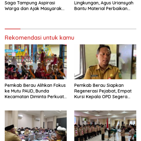
Saga Tampung Aspirasi
Lingkungan, Agus Uriansyah
Warga dan Ajak Masyarakat
Bantu Material Perbaikan
Bijak Sikapi Efisiensi
Jalan di Gang Angsa
Anggaran
Rekomendasi untuk kamu
Pemkab Berau Alihkan Fokus
Pemkab Berau Siapkan
ke Mutu PAUD, Bunda
Regenerasi Pejabat, Empat
Kecamatan Diminta Perkuat
Kursi Kepala OPD Segera
Pengawasan
Diisi