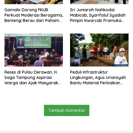
Gamalis Dorong FKUB
Sri Juniarsih Nahkodai
Perkuat Moderasi Beragama,
Mabicab, Syarifatul Syadiah
Bentengi Berau dari Paham
Pimpin Kwarcab Pramuka
Pemecah Persatuan
Berau 2026–2031
Reses di Pulau Derawan, H.
Peduli Infrastruktur
Saga Tampung Aspirasi
Lingkungan, Agus Uriansyah
Warga dan Ajak Masyarakat
Bantu Material Perbaikan
Bijak Sikapi Efisiensi
Jalan di Gang Angsa
Anggaran
Tambah Komentar