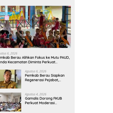
ustus 6, 2026
mkab Berau Alihkan Fokus ke Mutu PAUD,
nda Kecamatan Diminta Perkuat
engawasan
Agustus 6, 2026
Pemkab Berau Siapkan
Regenerasi Pejabat,
Empat Kursi Kepala OPD
Segera Diisi
Agustus 4, 2026
Gamalis Dorong FKUB
Perkuat Moderasi
Beragama, Bentengi Berau
dari Paham Pemecah