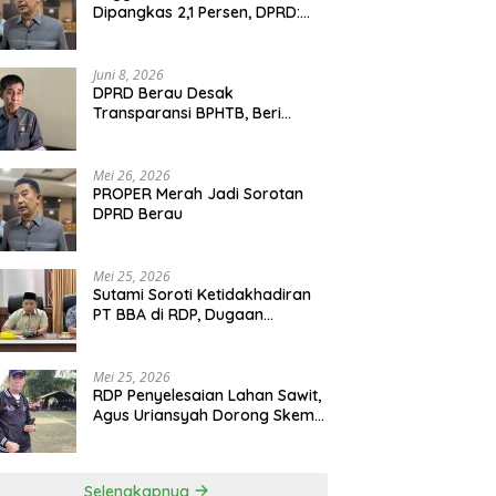
Dipangkas 2,1 Persen, DPRD:
Program Monumental Harus
Ditunda
Juni 8, 2026
DPRD Berau Desak
Transparansi BPHTB, Beri
Tenggat Sepekan untuk
Penyelesaian Polemik
Mei 26, 2026
PROPER Merah Jadi Sorotan
DPRD Berau
Mei 25, 2026
Sutami Soroti Ketidakhadiran
PT BBA di RDP, Dugaan
Permainan Oknum Menguat
Mei 25, 2026
RDP Penyelesaian Lahan Sawit,
Agus Uriansyah Dorong Skema
Tali Asih untuk Cari Jalan
Tengah
Selengkapnya