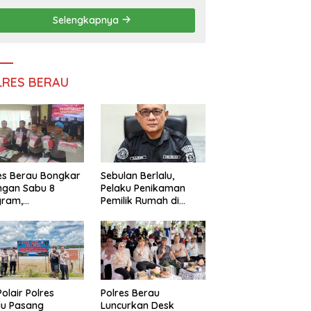
Persatuan
Selengkapnya
LRES BERAU
es Berau Bongkar
Sebulan Berlalu,
ngan Sabu 8
Pelaku Penikaman
gram,
Pemilik Rumah di
ndalikan Napi
Tanjung Redeb Masih
 Dalam Lapas
Diburu Polisi
akan
Polair Polres
Polres Berau
au Pasang
Luncurkan Desk