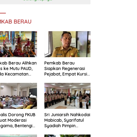
MKAB BERAU
ab Berau Alihkan
Pemkab Berau
s ke Mutu PAUD,
Siapkan Regenerasi
da Kecamatan
Pejabat, Empat Kursi
nta Perkuat
Kepala OPD Segera
gawasan
Diisi
alis Dorong FKUB
Sri Juniarsih Nahkodai
uat Moderasi
Mabicab, Syarifatul
gama, Bentengi
Syadiah Pimpin
u dari Paham
Kwarcab Pramuka
ecah Persatuan
Berau 2026–2031