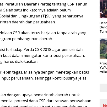
vitas Peraturan Daerah (Perda) tentang CSR Tahun
l. Salah satu indikatornya adalah belum
osial dan Lingkungan (TJSL) yang seharusnya
rintah daerah dan perusahaan.
Rese
Dera
Tamp
elolaan CSR akan terus berjalan tanpa arah yang
War
 program pembangunan daerah.
Masy
Sikap
Ang
isi terhadap Perda CSR 2018 agar pemerintah
ih kuat dalam mengatur kontribusi perusahaan,
g harus dialokasikan.
Pro
YWA
ar lebih tegas. Misalnya dengan menetapkan batas
Mili
Aman
 input perusahaan, sehingga kontribusinya jelas
Nya
ejalan dengan upaya pemerintah daerah untuk
a menilai potensi dana CSR dari ratusan perusahaan
B
r dan dapat menjadi salah satu sumber dukungan