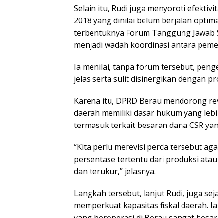
Selain itu, Rudi juga menyoroti efekti
2018 yang dinilai belum berjalan optima
terbentuknya Forum Tanggung Jawab S
menjadi wadah koordinasi antara peme
Ia menilai, tanpa forum tersebut, peng
jelas serta sulit disinergikan dengan
Karena itu, DPRD Berau mendorong rev
daerah memiliki dasar hukum yang leb
termasuk terkait besaran dana CSR yan
“Kita perlu merevisi perda tersebut ag
persentase tertentu dari produksi atau
dan terukur,” jelasnya.
Langkah tersebut, lanjut Rudi, juga s
memperkuat kapasitas fiskal daerah. I
yang beroperasi di Berau sangat besa