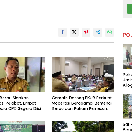
PO
Polr
Jari
Kilo
Dike
dari
Berau Siapkan
Gamalis Dorong FKUB Perkuat
Tar
si Pejabat, Empat
Moderasi Beragama, Bentengi
pala OPD Segera Diisi
Berau dari Paham Pemecah
Persatuan
Sat 
Ber