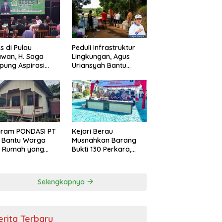
s di Pulau
Peduli Infrastruktur
wan, H. Saga
Lingkungan, Agus
ung Aspirasi
Uriansyah Bantu
ga dan Ajak
Material Perbaikan
arakat Bijak
Jalan di Gang Angsa
i Efisiensi
garan
gram PONDASI PT
Kejari Berau
 Bantu Warga
Musnahkan Barang
ki Rumah yang
Bukti 130 Perkara,
, Sehat, dan
Kasus Narkotika
man
Masih Mendominasi
Selengkapnya
erita Terbaru