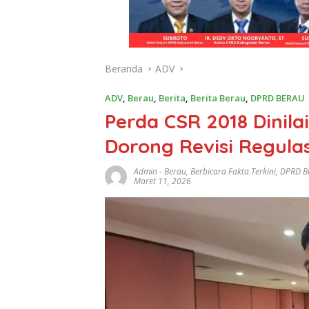
Beranda
ADV
ADV
,
Berau
,
Berita
,
Berita Berau
,
DPRD BERAU
Perda CSR 2018 Dinil
Dorong Revisi Regulas
Admin
-
Berau
,
Berbicara Fakta Terkini
,
DPRD B
Maret 11, 2026