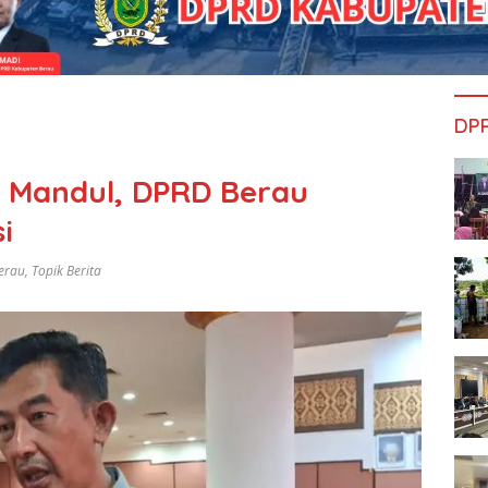
DP
ai Mandul, DPRD Berau
i
erau
,
Topik Berita