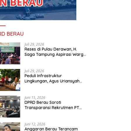
RD BERAU
Juli 29, 2026
Reses di Pulau Derawan, H.
Saga Tampung Aspirasi Warga
dan Ajak Masyarakat Bijak
Sikapi Efisiensi Anggaran
Juli 29, 2026
Peduli Infrastruktur
Lingkungan, Agus Uriansyah
Bantu Material Perbaikan Jalan
di Gang Angsa
Juni 15, 2026
DPRD Berau Soroti
Transparansi Rekrutmen PT
PAMA, Data Tenaga Kerja Lokal
Dipertanyakan
Juni 12, 2026
Anggaran Berau Terancam