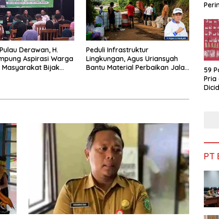
Peri
Bua
 Pulau Derawan, H.
Peduli Infrastruktur
mpung Aspirasi Warga
Lingkungan, Agus Uriansyah
 Masyarakat Bijak
Bantu Material Perbaikan Jalan
59 P
fisiensi Anggaran
di Gang Angsa
Pria
Dicid
PT