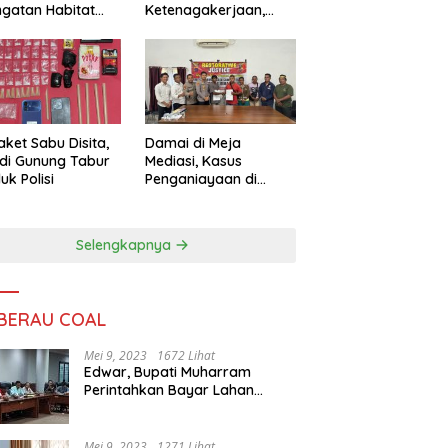
ngatan Habitat
Ketenagakerjaan,
ya
Sengketa Buruh
Didorong Tuntas
Lewat Mediasi
aket Sabu Disita,
Damai di Meja
 di Gunung Tabur
Mediasi, Kasus
uk Polisi
Penganiayaan di
Gunung Tabur
Diselesaikan Lewat
Restorative Justice
Selengkapnya
 BERAU COAL
Mei 9, 2023
1672 Lihat
Edwar, Bupati Muharram
Perintahkan Bayar Lahan
Warga
Mei 9, 2023
1271 Lihat