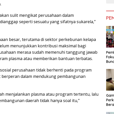
.
 akan sulit mengikat perusahaan dalam
PE
dianggap seperti sesuatu yang sifatnya sukarela,”
aan besar, terutama di sektor perkebunan kelapa
 belum menunjukkan kontribusi maksimal bagi
perusahaan merasa sudah memenuhi tanggung jawab
Pemk
Foku
gram plasma atau memberikan bantuan terbatas.
Bun
Dimi
sosial perusahaan tidak berhenti pada program
Pen
rut berperan dalam mendukung pembangunan
ah menjalankan plasma atau program tertentu, lalu
Gam
Perk
embangunan daerah tidak hanya soal itu,”
Bera
Bera
Pem