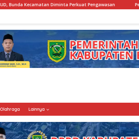
nta Perkuat Pengawasan
Pemkab Berau Siapkan Regenera
Olahraga
Lainnya