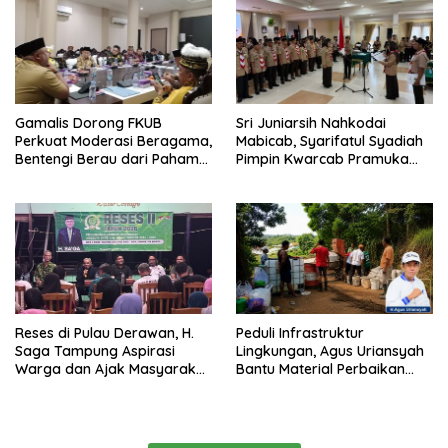
Gamalis Dorong FKUB
Sri Juniarsih Nahkodai
Perkuat Moderasi Beragama,
Mabicab, Syarifatul Syadiah
Bentengi Berau dari Paham
Pimpin Kwarcab Pramuka
Pemecah Persatuan
Berau 2026–2031
Reses di Pulau Derawan, H.
Peduli Infrastruktur
Saga Tampung Aspirasi
Lingkungan, Agus Uriansyah
Warga dan Ajak Masyarakat
Bantu Material Perbaikan
Bijak Sikapi Efisiensi
Jalan di Gang Angsa
Anggaran