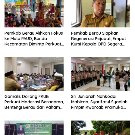
Pemkab Berau Alihkan Fokus
Pemkab Berau Siapkan
ke Mutu PAUD, Bunda
Regenerasi Pejabat, Empat
Kecamatan Diminta Perkuat
Kursi Kepala OPD Segera
Pengawasan
Diisi
Gamalis Dorong FKUB
Sri Juniarsih Nahkodai
Perkuat Moderasi Beragama,
Mabicab, Syarifatul Syadiah
Bentengi Berau dari Paham
Pimpin Kwarcab Pramuka
Pemecah Persatuan
Berau 2026–2031