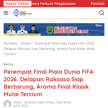
L
tan Diminta Perkuat Pengawasan
Kabar Terkini
Pemkab Berau Siapkan
a
n
g
s
u
n
g
Beranda
Berita
Perempat Final Piala Dunia FIFA 2026:
k
Delapan Raksasa Siap Bertarung, Aroma Final Klasik Mulai
e
Tercium
k
o
Berita
n
Perempat Final Piala Dunia FIFA
t
e
2026: Delapan Raksasa Siap
n
Bertarung, Aroma Final Klasik
Mulai Tercium
Admin
-
Berbicara Fakta Terkini
,
Topik Berita
Juli 8, 2026