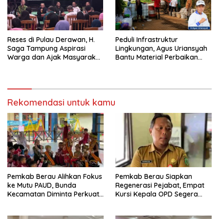
Reses di Pulau Derawan, H.
Peduli Infrastruktur
Saga Tampung Aspirasi
Lingkungan, Agus Uriansyah
Warga dan Ajak Masyarakat
Bantu Material Perbaikan
Bijak Sikapi Efisiensi
Jalan di Gang Angsa
Anggaran
Rekomendasi untuk kamu
Pemkab Berau Alihkan Fokus
Pemkab Berau Siapkan
ke Mutu PAUD, Bunda
Regenerasi Pejabat, Empat
Kecamatan Diminta Perkuat
Kursi Kepala OPD Segera
Pengawasan
Diisi