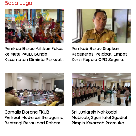
Baca Juga
Pemkab Berau Alihkan Fokus
Pemkab Berau Siapkan
ke Mutu PAUD, Bunda
Regenerasi Pejabat, Empat
Kecamatan Diminta Perkuat
Kursi Kepala OPD Segera
Pengawasan
Diisi
Gamalis Dorong FKUB
Sri Juniarsih Nahkodai
Perkuat Moderasi Beragama,
Mabicab, Syarifatul Syadiah
Bentengi Berau dari Paham
Pimpin Kwarcab Pramuka
Pemecah Persatuan
Berau 2026–2031