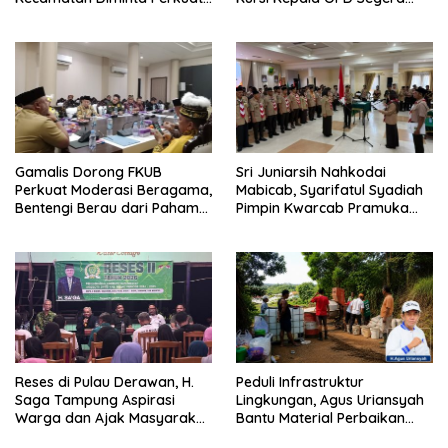
Pengawasan
Diisi
Gamalis Dorong FKUB
Sri Juniarsih Nahkodai
Perkuat Moderasi Beragama,
Mabicab, Syarifatul Syadiah
Bentengi Berau dari Paham
Pimpin Kwarcab Pramuka
Pemecah Persatuan
Berau 2026–2031
Reses di Pulau Derawan, H.
Peduli Infrastruktur
Saga Tampung Aspirasi
Lingkungan, Agus Uriansyah
Warga dan Ajak Masyarakat
Bantu Material Perbaikan
Bijak Sikapi Efisiensi
Jalan di Gang Angsa