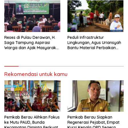
Reses di Pulau Derawan, H.
Peduli Infrastruktur
Saga Tampung Aspirasi
Lingkungan, Agus Uriansyah
Warga dan Ajak Masyarakat
Bantu Material Perbaikan
Bijak Sikapi Efisiensi
Jalan di Gang Angsa
Anggaran
Rekomendasi untuk kamu
Pemkab Berau Alihkan Fokus
Pemkab Berau Siapkan
ke Mutu PAUD, Bunda
Regenerasi Pejabat, Empat
Kecamatan Diminta Perkuat
Kursi Kepala OPD Segera