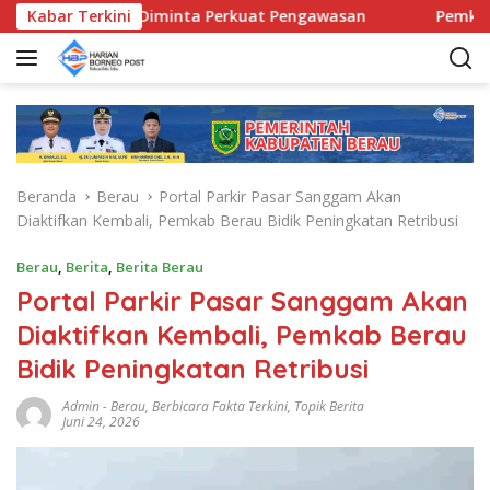
L
ecamatan Diminta Perkuat Pengawasan
Kabar Terkini
Pemkab Berau S
a
n
g
s
u
n
g
Beranda
Berau
Portal Parkir Pasar Sanggam Akan
k
Diaktifkan Kembali, Pemkab Berau Bidik Peningkatan Retribusi
e
k
Berau
,
Berita
,
Berita Berau
o
Portal Parkir Pasar Sanggam Akan
n
t
Diaktifkan Kembali, Pemkab Berau
e
Bidik Peningkatan Retribusi
n
Admin
-
Berau
,
Berbicara Fakta Terkini
,
Topik Berita
Juni 24, 2026