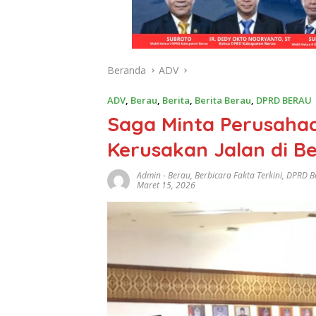
Beranda
ADV
ADV
,
Berau
,
Berita
,
Berita Berau
,
DPRD BERAU
Saga Minta Perusaha
Kerusakan Jalan di B
Admin
-
Berau
,
Berbicara Fakta Terkini
,
DPRD B
Maret 15, 2026