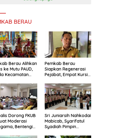
MKAB BERAU
ab Berau Alihkan
Pemkab Berau
s ke Mutu PAUD,
Siapkan Regenerasi
da Kecamatan
Pejabat, Empat Kursi
nta Perkuat
Kepala OPD Segera
gawasan
Diisi
alis Dorong FKUB
Sri Juniarsih Nahkodai
uat Moderasi
Mabicab, Syarifatul
gama, Bentengi
Syadiah Pimpin
u dari Paham
Kwarcab Pramuka
ecah Persatuan
Berau 2026–2031