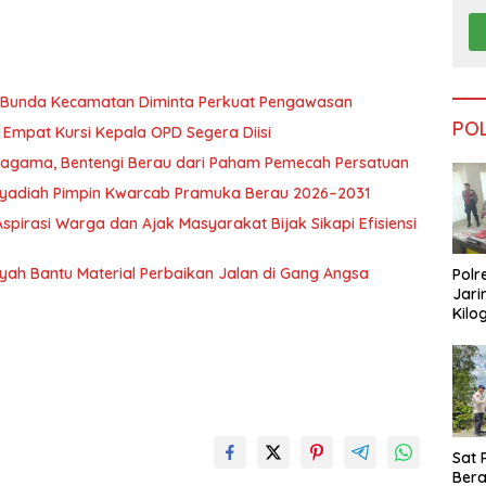
, Bunda Kecamatan Diminta Perkuat Pengawasan
PO
Empat Kursi Kepala OPD Segera Diisi
ragama, Bentengi Berau dari Paham Pemecah Persatuan
l Syadiah Pimpin Kwarcab Pramuka Berau 2026–2031
pirasi Warga dan Ajak Masyarakat Bijak Sikapi Efisiensi
nsyah Bantu Material Perbaikan Jalan di Gang Angsa
Polr
Jari
Kilo
Dike
dari
Tar
Sat 
Ber