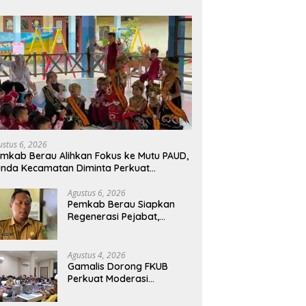
ustus 6, 2026
mkab Berau Alihkan Fokus ke Mutu PAUD,
nda Kecamatan Diminta Perkuat
engawasan
Agustus 6, 2026
Pemkab Berau Siapkan
Regenerasi Pejabat,
Empat Kursi Kepala OPD
Segera Diisi
Agustus 4, 2026
Gamalis Dorong FKUB
Perkuat Moderasi
Beragama, Bentengi Berau
dari Paham Pemecah