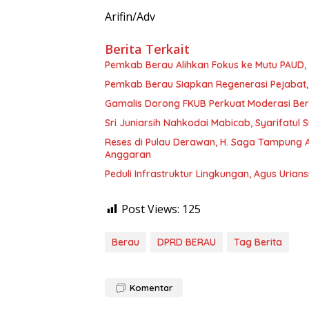
Arifin/Adv
Berita Terkait
Pemkab Berau Alihkan Fokus ke Mutu PAUD
Pemkab Berau Siapkan Regenerasi Pejabat, 
Gamalis Dorong FKUB Perkuat Moderasi Be
Sri Juniarsih Nahkodai Mabicab, Syarifatu
Reses di Pulau Derawan, H. Saga Tampung As
Anggaran
Peduli Infrastruktur Lingkungan, Agus Uria
Post Views:
125
Berau
DPRD BERAU
Tag Berita
Komentar