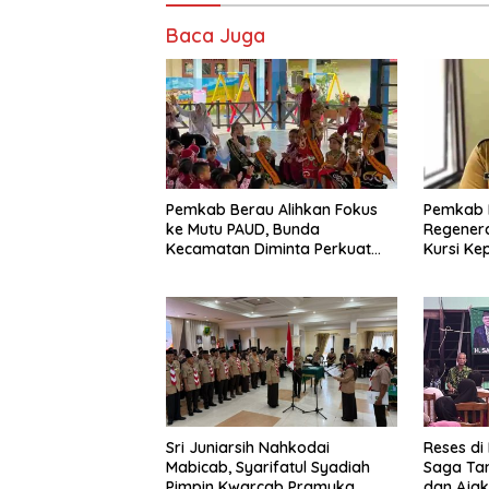
Baca Juga
Pemkab Berau Alihkan Fokus
Pemkab 
ke Mutu PAUD, Bunda
Regenera
Kecamatan Diminta Perkuat
Kursi Ke
Pengawasan
Sri Juniarsih Nahkodai
Reses di
Mabicab, Syarifatul Syadiah
Saga Ta
Pimpin Kwarcab Pramuka
dan Ajak