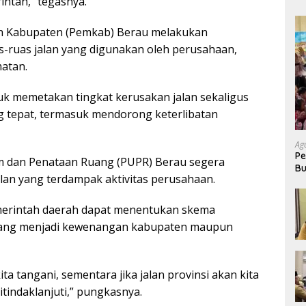
ntah,” tegasnya.
h Kabupaten (Pemkab) Berau melakukan
s-ruas jalan yang digunakan oleh perusahaan,
atan.
tuk memetakan tingkat kerusakan jalan sekaligus
tepat, termasuk mendorong keterlibatan
Ag
Pe
m dan Penataan Ruang (PUPR) Berau segera
Bu
lan yang terdampak aktivitas perusahaan.
P
emerintah daerah dapat menentukan skema
k yang menjadi kewenangan kabupaten maupun
ta tangani, sementara jika jalan provinsi akan kita
tindaklanjuti,” pungkasnya.