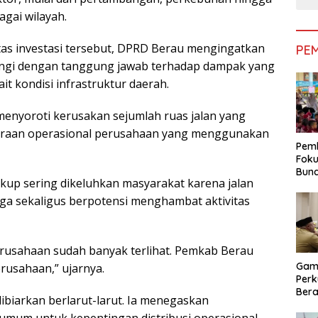
bagai wilayah.
tas investasi tersebut, DPRD Berau mengingatkan
PE
ringi dengan tanggung jawab terhadap dampak yang
it kondisi infrastruktur daerah.
menyoroti kerusakan sejumlah ruas jalan yang
ndaraan operasional perusahaan yang menggunakan
Pemk
Foku
Bun
kup sering dikeluhkan masyarakat karena jalan
Dimi
Pen
a sekaligus berpotensi menghambat aktivitas
erusahaan sudah banyak terlihat. Pemkab Berau
Gam
rusahaan,” ujarnya.
Perk
Bera
dibiarkan berlarut-larut. Ia menegaskan
Bera
Pem