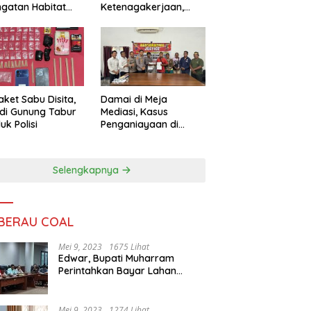
ngatan Habitat
Ketenagakerjaan,
ya
Sengketa Buruh
Didorong Tuntas
Lewat Mediasi
aket Sabu Disita,
Damai di Meja
 di Gunung Tabur
Mediasi, Kasus
uk Polisi
Penganiayaan di
Gunung Tabur
Diselesaikan Lewat
Restorative Justice
Selengkapnya
 BERAU COAL
Mei 9, 2023
1675 Lihat
Edwar, Bupati Muharram
Perintahkan Bayar Lahan
Warga
Mei 9, 2023
1274 Lihat