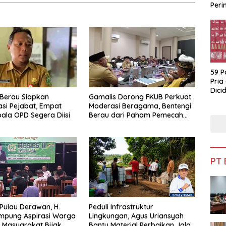
Peri
Bua
59 P
Pria
Dicid
Berau Siapkan
Gamalis Dorong FKUB Perkuat
si Pejabat, Empat
Moderasi Beragama, Bentengi
pala OPD Segera Diisi
Berau dari Paham Pemecah
Persatuan
PT
 Pulau Derawan, H.
Peduli Infrastruktur
mpung Aspirasi Warga
Lingkungan, Agus Uriansyah
 Masyarakat Bijak
Bantu Material Perbaikan Jalan