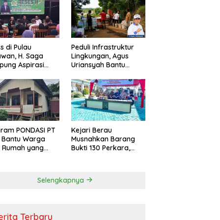
s di Pulau
Peduli Infrastruktur
wan, H. Saga
Lingkungan, Agus
ung Aspirasi
Uriansyah Bantu
ga dan Ajak
Material Perbaikan
arakat Bijak
Jalan di Gang Angsa
i Efisiensi
garan
gram PONDASI PT
Kejari Berau
 Bantu Warga
Musnahkan Barang
ki Rumah yang
Bukti 130 Perkara,
, Sehat, dan
Kasus Narkotika
man
Masih Mendominasi
Selengkapnya
erita Terbaru