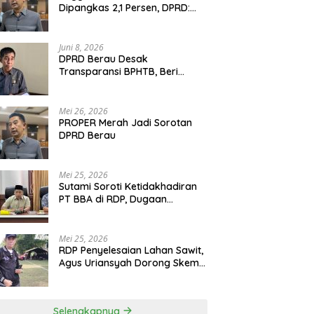
Dipangkas 2,1 Persen, DPRD:
Program Monumental Harus
Ditunda
Juni 8, 2026
DPRD Berau Desak
Transparansi BPHTB, Beri
Tenggat Sepekan untuk
Penyelesaian Polemik
Mei 26, 2026
PROPER Merah Jadi Sorotan
DPRD Berau
Mei 25, 2026
Sutami Soroti Ketidakhadiran
PT BBA di RDP, Dugaan
Permainan Oknum Menguat
Mei 25, 2026
RDP Penyelesaian Lahan Sawit,
Agus Uriansyah Dorong Skema
Tali Asih untuk Cari Jalan
Tengah
Selengkapnya