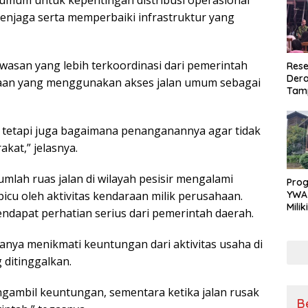
umum untuk kepentingan distribusi operasional
enjaga serta memperbaiki infrastruktur yang
asan yang lebih terkoordinasi dari pemerintah
Rese
Dera
aan yang menggunakan akses jalan umum sebagai
Tamp
War
Masy
Sikap
, tetapi juga bagaimana penanganannya agar tidak
Ang
kat,” jelasnya.
lah ruas jalan di wilayah pesisir mengalami
Pro
YWA
icu oleh aktivitas kendaraan milik perusahaan.
Mili
mendapat perhatian serius dari pemerintah daerah.
Aman
Nya
nya menikmati keuntungan dari aktivitas usaha di
ditinggalkan.
ambil keuntungan, sementara ketika jalan rusak
B