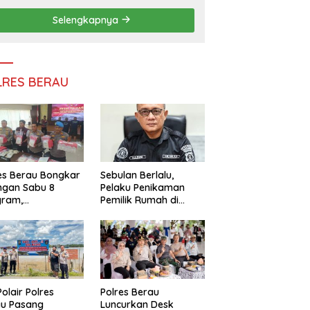
Persatuan
Selengkapnya
LRES BERAU
es Berau Bongkar
Sebulan Berlalu,
ngan Sabu 8
Pelaku Penikaman
gram,
Pemilik Rumah di
ndalikan Napi
Tanjung Redeb Masih
 Dalam Lapas
Diburu Polisi
akan
Polair Polres
Polres Berau
au Pasang
Luncurkan Desk