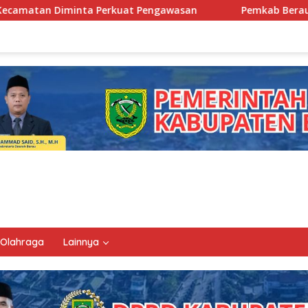
t Pengawasan
Pemkab Berau Siapkan Regenerasi Pejabat
Olahraga
Lainnya