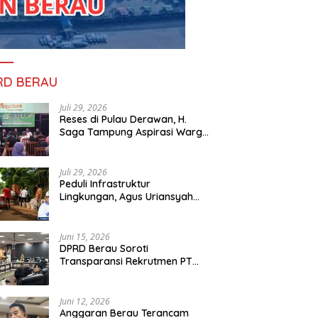
RD BERAU
Juli 29, 2026
Reses di Pulau Derawan, H.
Saga Tampung Aspirasi Warga
dan Ajak Masyarakat Bijak
Sikapi Efisiensi Anggaran
Juli 29, 2026
Peduli Infrastruktur
Lingkungan, Agus Uriansyah
Bantu Material Perbaikan Jalan
di Gang Angsa
Juni 15, 2026
DPRD Berau Soroti
Transparansi Rekrutmen PT
PAMA, Data Tenaga Kerja Lokal
Dipertanyakan
Juni 12, 2026
Anggaran Berau Terancam