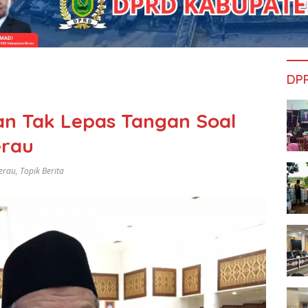
DP
an Tak Lepas Tangan Soal
erau
erau
,
Topik Berita