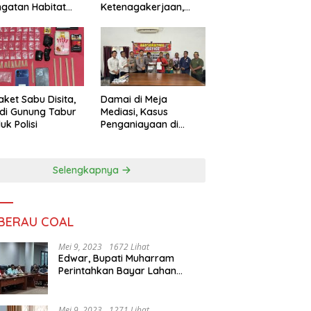
ngatan Habitat
Ketenagakerjaan,
ya
Sengketa Buruh
Didorong Tuntas
Lewat Mediasi
aket Sabu Disita,
Damai di Meja
 di Gunung Tabur
Mediasi, Kasus
uk Polisi
Penganiayaan di
Gunung Tabur
Diselesaikan Lewat
Restorative Justice
Selengkapnya
 BERAU COAL
Mei 9, 2023
1672 Lihat
Edwar, Bupati Muharram
Perintahkan Bayar Lahan
Warga
Mei 9, 2023
1271 Lihat