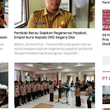
Peri
Bua
Pemkab Berau Siapkan Regenerasi Pejabat,
59 P
asan
Empat Kursi Kepala OPD Segera Diisi
Pria
Dicid
rau
BERAU, BorneoPost – Pemerintah Kabupaten Berau
an
mulai mempersiapkan regenerasi pejabat struktural
dengan mempercepat pengisian sejumlah…
PT