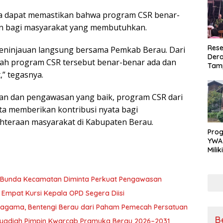
a dapat memastikan bahwa program CSR benar-
ran bagi masyarakat yang membutuhkan.
Rese
peninjauan langsung bersama Pemkab Berau. Dari
Dera
pakah program CSR tersebut benar-benar ada dan
Tamp
” tegasnya.
War
Masy
Sikap
an dan pengawasan yang baik, program CSR dari
Ang
ta memberikan kontribusi nyata bagi
teraan masyarakat di Kabupaten Berau.
Pro
YWA
Mili
Aman
Nya
, Bunda Kecamatan Diminta Perkuat Pengawasan
Empat Kursi Kepala OPD Segera Diisi
ragama, Bentengi Berau dari Paham Pemecah Persatuan
B
l Syadiah Pimpin Kwarcab Pramuka Berau 2026–2031