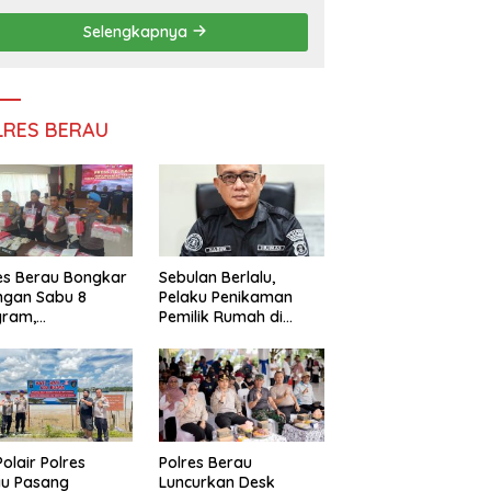
Persatuan
Selengkapnya
LRES BERAU
es Berau Bongkar
Sebulan Berlalu,
ngan Sabu 8
Pelaku Penikaman
gram,
Pemilik Rumah di
ndalikan Napi
Tanjung Redeb Masih
 Dalam Lapas
Diburu Polisi
akan
Polair Polres
Polres Berau
au Pasang
Luncurkan Desk