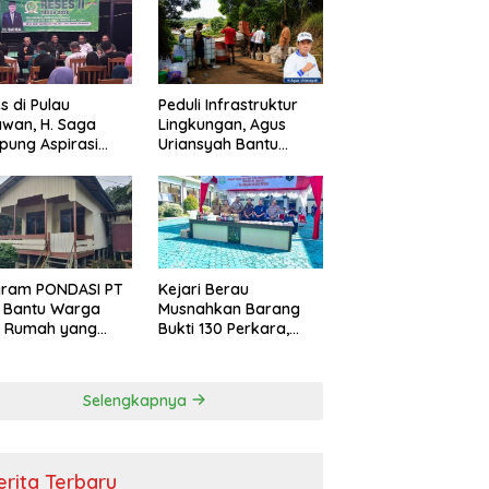
s di Pulau
Peduli Infrastruktur
wan, H. Saga
Lingkungan, Agus
ung Aspirasi
Uriansyah Bantu
ga dan Ajak
Material Perbaikan
arakat Bijak
Jalan di Gang Angsa
i Efisiensi
garan
gram PONDASI PT
Kejari Berau
 Bantu Warga
Musnahkan Barang
ki Rumah yang
Bukti 130 Perkara,
, Sehat, dan
Kasus Narkotika
man
Masih Mendominasi
Selengkapnya
erita Terbaru