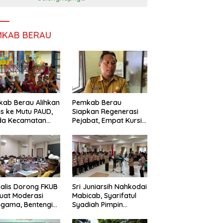
MKAB BERAU
ab Berau Alihkan
Pemkab Berau
s ke Mutu PAUD,
Siapkan Regenerasi
da Kecamatan
Pejabat, Empat Kursi
nta Perkuat
Kepala OPD Segera
gawasan
Diisi
alis Dorong FKUB
Sri Juniarsih Nahkodai
uat Moderasi
Mabicab, Syarifatul
gama, Bentengi
Syadiah Pimpin
u dari Paham
Kwarcab Pramuka
ecah Persatuan
Berau 2026–2031