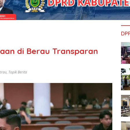
DP
aan di Berau Transparan
erau
,
Topik Berita