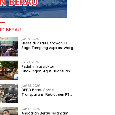
RD BERAU
Juli 29, 2026
Reses di Pulau Derawan, H.
Saga Tampung Aspirasi Warga
dan Ajak Masyarakat Bijak
Sikapi Efisiensi Anggaran
Juli 29, 2026
Peduli Infrastruktur
Lingkungan, Agus Uriansyah
Bantu Material Perbaikan Jalan
di Gang Angsa
Juni 15, 2026
DPRD Berau Soroti
Transparansi Rekrutmen PT
PAMA, Data Tenaga Kerja Lokal
Dipertanyakan
Juni 12, 2026
Anggaran Berau Terancam