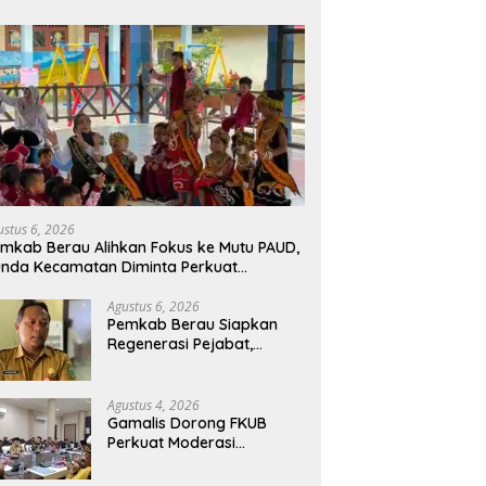
ustus 6, 2026
mkab Berau Alihkan Fokus ke Mutu PAUD,
nda Kecamatan Diminta Perkuat
engawasan
Agustus 6, 2026
Pemkab Berau Siapkan
Regenerasi Pejabat,
Empat Kursi Kepala OPD
Segera Diisi
Agustus 4, 2026
Gamalis Dorong FKUB
Perkuat Moderasi
Beragama, Bentengi Berau
dari Paham Pemecah