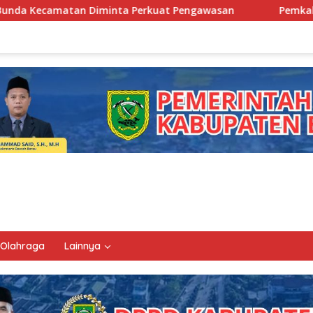
Perkuat Pengawasan
Pemkab Berau Siapkan Regenerasi P
Olahraga
Lainnya