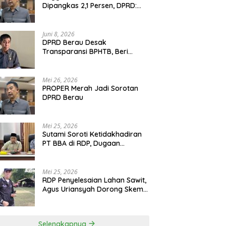
Dipangkas 2,1 Persen, DPRD:
Program Monumental Harus
Ditunda
Juni 8, 2026
DPRD Berau Desak
Transparansi BPHTB, Beri
Tenggat Sepekan untuk
Penyelesaian Polemik
Mei 26, 2026
PROPER Merah Jadi Sorotan
DPRD Berau
Mei 25, 2026
Sutami Soroti Ketidakhadiran
PT BBA di RDP, Dugaan
Permainan Oknum Menguat
Mei 25, 2026
RDP Penyelesaian Lahan Sawit,
Agus Uriansyah Dorong Skema
Tali Asih untuk Cari Jalan
Tengah
Selengkapnya