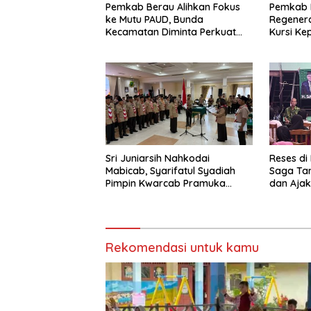
Pemkab Berau Alihkan Fokus
Pemkab 
ke Mutu PAUD, Bunda
Regenera
Kecamatan Diminta Perkuat
Kursi Ke
Pengawasan
Sri Juniarsih Nahkodai
Reses di
Mabicab, Syarifatul Syadiah
Saga Ta
Pimpin Kwarcab Pramuka
dan Ajak
Berau 2026–2031
Sikapi E
Rekomendasi untuk kamu