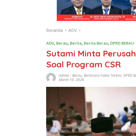
Beranda
ADV
ADV
,
Berau
,
Berita
,
Berita Berau
,
DPRD BERAU
Sutami Minta Perusah
Soal Program CSR
Admin
-
Berau
,
Berbicara Fakta Terkini
,
DPRD B
Maret 10, 2026