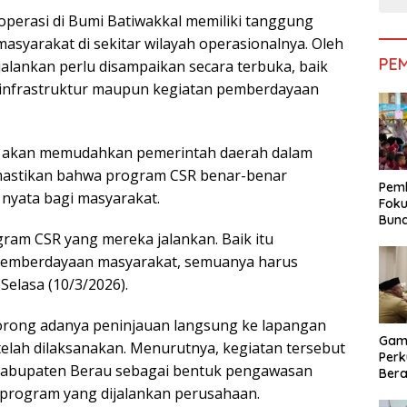
perasi di Bumi Batiwakkal memiliki tanggung
asyarakat di sekitar wilayah operasionalnya. Oleh
PE
jalankan perlu disampaikan secara terbuka, baik
infrastruktur maupun kegiatan pemberdayaan
si akan memudahkan pemerintah daerah dalam
astikan bahwa program CSR benar-benar
Pemk
nyata bagi masyarakat.
Foku
Bun
Dimi
gram CSR yang mereka jalankan. Baik itu
Pen
pemberdayaan masyarakat, semuanya harus
 Selasa (10/3/2026).
dorong adanya peninjauan langsung ke lapangan
Gam
lah dilaksanakan. Menurutnya, kegiatan tersebut
Perk
Kabupaten Berau sebagai bentuk pengawasan
Bera
Bera
s program yang dijalankan perusahaan.
Pem