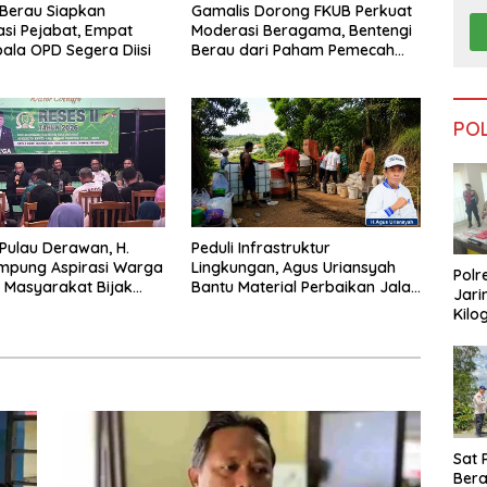
Berau Siapkan
Gamalis Dorong FKUB Perkuat
si Pejabat, Empat
Moderasi Beragama, Bentengi
pala OPD Segera Diisi
Berau dari Paham Pemecah
Persatuan
PO
 Pulau Derawan, H.
Peduli Infrastruktur
mpung Aspirasi Warga
Lingkungan, Agus Uriansyah
Polr
 Masyarakat Bijak
Bantu Material Perbaikan Jalan
Jari
fisiensi Anggaran
di Gang Angsa
Kilo
Dike
dari
Tar
Sat 
Ber