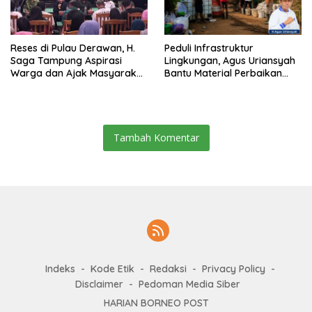
Reses di Pulau Derawan, H.
Peduli Infrastruktur
Saga Tampung Aspirasi
Lingkungan, Agus Uriansyah
Warga dan Ajak Masyarakat
Bantu Material Perbaikan
Bijak Sikapi Efisiensi
Jalan di Gang Angsa
Anggaran
Tambah Komentar
Indeks
Kode Etik
Redaksi
Privacy Policy
Disclaimer
Pedoman Media Siber
HARIAN BORNEO POST