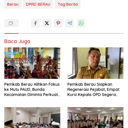
Berau
DPRD BERAU
Tag Berita
Baca Juga
Pemkab Berau Alihkan Fokus
Pemkab Berau Siapkan
ke Mutu PAUD, Bunda
Regenerasi Pejabat, Empat
Kecamatan Diminta Perkuat
Kursi Kepala OPD Segera
Pengawasan
Diisi