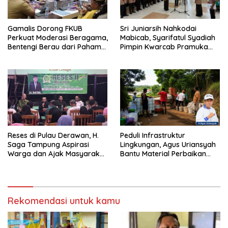
Gamalis Dorong FKUB
Sri Juniarsih Nahkodai
Perkuat Moderasi Beragama,
Mabicab, Syarifatul Syadiah
Bentengi Berau dari Paham
Pimpin Kwarcab Pramuka
Pemecah Persatuan
Berau 2026–2031
Reses di Pulau Derawan, H.
Peduli Infrastruktur
Saga Tampung Aspirasi
Lingkungan, Agus Uriansyah
Warga dan Ajak Masyarakat
Bantu Material Perbaikan
Bijak Sikapi Efisiensi
Jalan di Gang Angsa
Anggaran
Rekomendasi untuk kamu