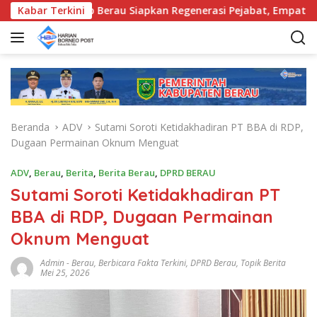
L
Pemkab Berau Siapkan Regenerasi Pejabat, Empat Kursi Kepal
Kabar Terkini
a
n
g
s
u
n
g
Beranda
ADV
Sutami Soroti Ketidakhadiran PT BBA di RDP,
k
Dugaan Permainan Oknum Menguat
e
k
ADV
,
Berau
,
Berita
,
Berita Berau
,
DPRD BERAU
o
Sutami Soroti Ketidakhadiran PT
n
t
BBA di RDP, Dugaan Permainan
e
Oknum Menguat
n
Admin
-
Berau
,
Berbicara Fakta Terkini
,
DPRD Berau
,
Topik Berita
Mei 25, 2026