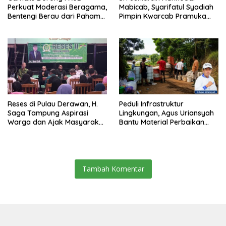
Perkuat Moderasi Beragama,
Mabicab, Syarifatul Syadiah
Bentengi Berau dari Paham
Pimpin Kwarcab Pramuka
Pemecah Persatuan
Berau 2026–2031
Reses di Pulau Derawan, H.
Peduli Infrastruktur
Saga Tampung Aspirasi
Lingkungan, Agus Uriansyah
Warga dan Ajak Masyarakat
Bantu Material Perbaikan
Bijak Sikapi Efisiensi
Jalan di Gang Angsa
Anggaran
Tambah Komentar