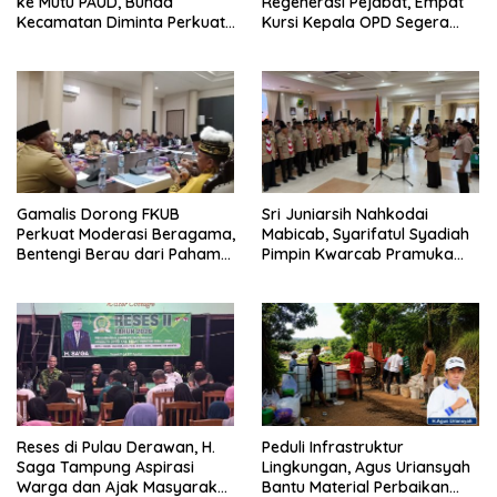
ke Mutu PAUD, Bunda
Regenerasi Pejabat, Empat
Kecamatan Diminta Perkuat
Kursi Kepala OPD Segera
Pengawasan
Diisi
Gamalis Dorong FKUB
Sri Juniarsih Nahkodai
Perkuat Moderasi Beragama,
Mabicab, Syarifatul Syadiah
Bentengi Berau dari Paham
Pimpin Kwarcab Pramuka
Pemecah Persatuan
Berau 2026–2031
Reses di Pulau Derawan, H.
Peduli Infrastruktur
Saga Tampung Aspirasi
Lingkungan, Agus Uriansyah
Warga dan Ajak Masyarakat
Bantu Material Perbaikan