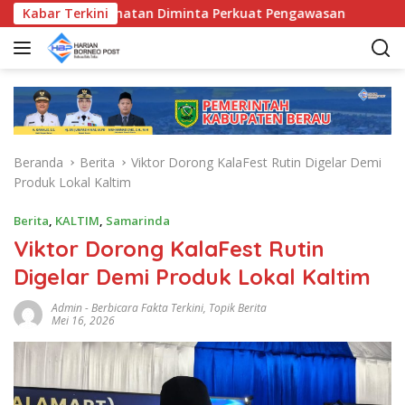
L
unda Kecamatan Diminta Perkuat Pengawasan
Kabar Terkini
Pemkab B
a
n
g
s
u
n
g
Beranda
Berita
Viktor Dorong KalaFest Rutin Digelar Demi
k
Produk Lokal Kaltim
e
k
Berita
,
KALTIM
,
Samarinda
o
Viktor Dorong KalaFest Rutin
n
t
Digelar Demi Produk Lokal Kaltim
e
n
Admin
-
Berbicara Fakta Terkini
,
Topik Berita
Mei 16, 2026