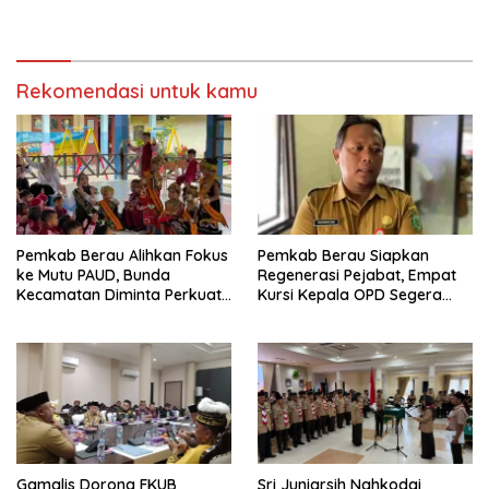
Bijak Sikapi Efisiensi
Jalan di Gang Angsa
Anggaran
Rekomendasi untuk kamu
Pemkab Berau Alihkan Fokus
Pemkab Berau Siapkan
ke Mutu PAUD, Bunda
Regenerasi Pejabat, Empat
Kecamatan Diminta Perkuat
Kursi Kepala OPD Segera
Pengawasan
Diisi
Gamalis Dorong FKUB
Sri Juniarsih Nahkodai