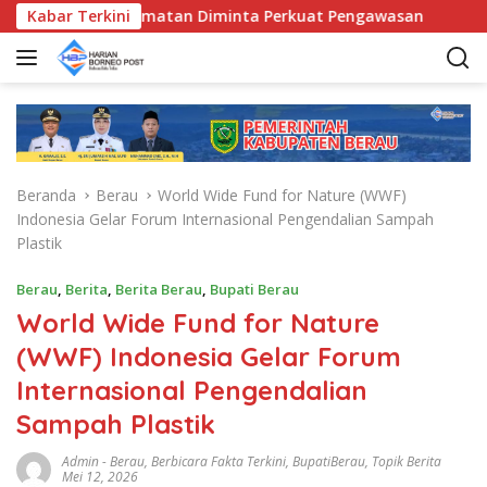
L
Bunda Kecamatan Diminta Perkuat Pengawasan
Kabar Terkini
Pemkab 
a
n
g
s
u
n
g
Beranda
Berau
World Wide Fund for Nature (WWF)
k
Indonesia Gelar Forum Internasional Pengendalian Sampah
e
Plastik
k
o
Berau
,
Berita
,
Berita Berau
,
Bupati Berau
n
World Wide Fund for Nature
t
e
(WWF) Indonesia Gelar Forum
n
Internasional Pengendalian
Sampah Plastik
Admin
-
Berau
,
Berbicara Fakta Terkini
,
BupatiBerau
,
Topik Berita
Mei 12, 2026