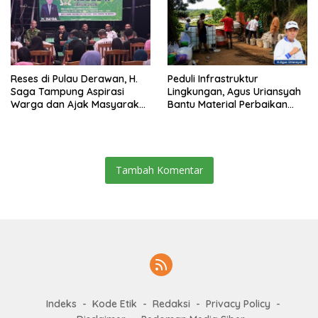
Reses di Pulau Derawan, H.
Peduli Infrastruktur
Saga Tampung Aspirasi
Lingkungan, Agus Uriansyah
Warga dan Ajak Masyarakat
Bantu Material Perbaikan
Bijak Sikapi Efisiensi
Jalan di Gang Angsa
Anggaran
Tambah Komentar
Indeks
Kode Etik
Redaksi
Privacy Policy