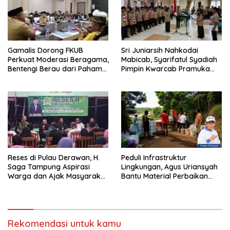
Gamalis Dorong FKUB
Sri Juniarsih Nahkodai
Perkuat Moderasi Beragama,
Mabicab, Syarifatul Syadiah
Bentengi Berau dari Paham
Pimpin Kwarcab Pramuka
Pemecah Persatuan
Berau 2026–2031
Reses di Pulau Derawan, H.
Peduli Infrastruktur
Saga Tampung Aspirasi
Lingkungan, Agus Uriansyah
Warga dan Ajak Masyarakat
Bantu Material Perbaikan
Bijak Sikapi Efisiensi
Jalan di Gang Angsa
Anggaran
Rekomendasi untuk kamu