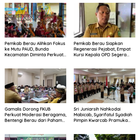
Pemkab Berau Alihkan Fokus
Pemkab Berau Siapkan
ke Mutu PAUD, Bunda
Regenerasi Pejabat, Empat
Kecamatan Diminta Perkuat
Kursi Kepala OPD Segera
Pengawasan
Diisi
Gamalis Dorong FKUB
Sri Juniarsih Nahkodai
Perkuat Moderasi Beragama,
Mabicab, Syarifatul Syadiah
Bentengi Berau dari Paham
Pimpin Kwarcab Pramuka
Pemecah Persatuan
Berau 2026–2031