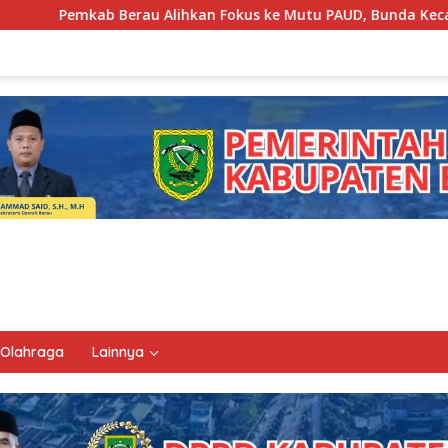
Pemkab Berau Alihkan Fokus ke Mutu PAUD, Bunda Kecama
Olahraga
Lainnya