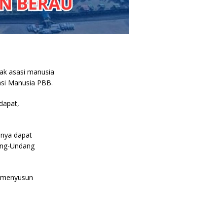
ak asasi manusia
asi Manusia PBB.
dapat,
nnya dapat
dang-Undang
t menyusun