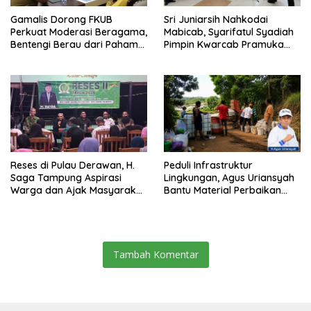
Gamalis Dorong FKUB
Sri Juniarsih Nahkodai
Perkuat Moderasi Beragama,
Mabicab, Syarifatul Syadiah
Bentengi Berau dari Paham
Pimpin Kwarcab Pramuka
Pemecah Persatuan
Berau 2026–2031
Reses di Pulau Derawan, H.
Peduli Infrastruktur
Saga Tampung Aspirasi
Lingkungan, Agus Uriansyah
Warga dan Ajak Masyarakat
Bantu Material Perbaikan
Bijak Sikapi Efisiensi
Jalan di Gang Angsa
Anggaran
Tambah Komentar