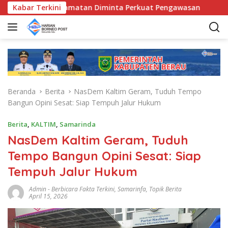
L
 Bunda Kecamatan Diminta Perkuat Pengawasan
Kabar Terkini
Pemkab
a
n
g
s
u
n
g
Beranda
Berita
NasDem Kaltim Geram, Tuduh Tempo
k
Bangun Opini Sesat: Siap Tempuh Jalur Hukum
e
k
Berita
,
KALTIM
,
Samarinda
o
NasDem Kaltim Geram, Tuduh
n
t
Tempo Bangun Opini Sesat: Siap
e
Tempuh Jalur Hukum
n
Admin
-
Berbicara Fakta Terkini
,
Samarinfa
,
Topik Berita
April 15, 2026