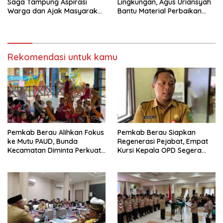
Saga Tampung Aspirasi
Lingkungan, Agus Uriansyah
Warga dan Ajak Masyarakat
Bantu Material Perbaikan
Bijak Sikapi Efisiensi
Jalan di Gang Angsa
Anggaran
Rekomendasi untuk kamu
Pemkab Berau Alihkan Fokus
Pemkab Berau Siapkan
ke Mutu PAUD, Bunda
Regenerasi Pejabat, Empat
Kecamatan Diminta Perkuat
Kursi Kepala OPD Segera
Pengawasan
Diisi