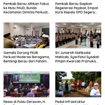
Pemkab Berau Alihkan Fokus
Pemkab Berau Siapkan
ke Mutu PAUD, Bunda
Regenerasi Pejabat, Empat
Kecamatan Diminta Perkuat
Kursi Kepala OPD Segera
Pengawasan
Diisi
Gamalis Dorong FKUB
Sri Juniarsih Nahkodai
Perkuat Moderasi Beragama,
Mabicab, Syarifatul Syadiah
Bentengi Berau dari Paham
Pimpin Kwarcab Pramuka
Pemecah Persatuan
Berau 2026–2031
Reses di Pulau Derawan, H.
Peduli Infrastruktur