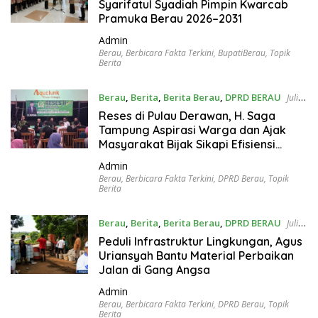
Syarifatul Syadiah Pimpin Kwarcab
Pramuka Berau 2026–2031
Admin
Berau
,
Berbicara Fakta Terkini
,
BupatiBerau
,
Topik
Berita
Berau
,
Berita
,
Berita Berau
,
DPRD BERAU
Juli
29, 2026
Reses di Pulau Derawan, H. Saga
Tampung Aspirasi Warga dan Ajak
Masyarakat Bijak Sikapi Efisiensi
Anggaran
Admin
Berau
,
Berbicara Fakta Terkini
,
DPRD Berau
,
Topik
Berita
Berau
,
Berita
,
Berita Berau
,
DPRD BERAU
Juli
29, 2026
Peduli Infrastruktur Lingkungan, Agus
Uriansyah Bantu Material Perbaikan
Jalan di Gang Angsa
Admin
Berau
,
Berbicara Fakta Terkini
,
DPRD Berau
,
Topik
Berita