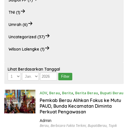
Satpol PP (7)
TNI (1)
Umrah (6)
Uncategorized (37)
Wilson Lalengke (1)
Lihat Berdasarkan Tanggal
ADV
,
Berau
,
Berita
,
Berita Berau
,
Bupati Berau
Agustus 6, 2026
Pemkab Berau Alihkan Fokus ke Mutu
PAUD, Bunda Kecamatan Diminta
Perkuat Pengawasan
Admin
Berau
,
Berbicara Fakta Terkini
,
BupatiBerau
,
Topik