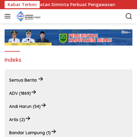
L
 Bunda Kecamatan Diminta Perkuat Pengawasan
Kabar Terkini
Pemkab
a
n
g
s
u
n
g
k
Indeks
e
k
o
Semua Berita
n
t
ADV (1869)
e
n
Andi Harun (54)
Artis (2)
Bandar Lampung (1)