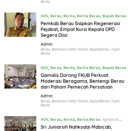
Berita
ADV
,
Berau
,
Berita
,
Berita Berau
,
Bupati Berau
Agustus 6, 2026
Pemkab Berau Siapkan Regenerasi
Pejabat, Empat Kursi Kepala OPD
Segera Diisi
Admin
Berau
,
Berbicara Fakta Terkini
,
BupatiBerau
,
Topik
Berita
ADV
,
Berau
,
Berita
,
Berita Berau
,
Bupati Berau
Agustus 4, 2026
Gamalis Dorong FKUB Perkuat
Moderasi Beragama, Bentengi Berau
dari Paham Pemecah Persatuan
Admin
Berau
,
Berbicara Fakta Terkini
,
BupatiBerau
,
Topik
Berita
ADV
,
Berau
,
Berita
,
Berita Berau
Agustus 4,
2026
Sri Juniarsih Nahkodai Mabicab,