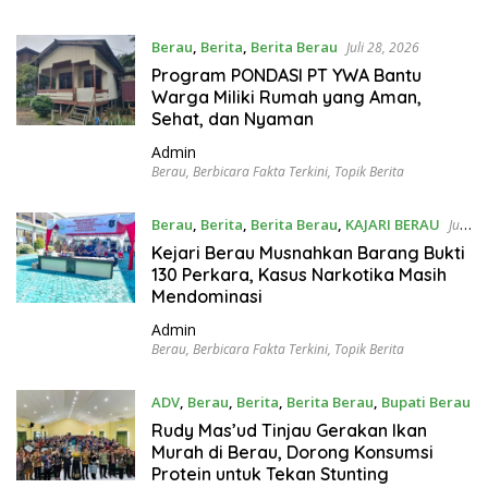
Berau
,
Berita
,
Berita Berau
Juli 28, 2026
Program PONDASI PT YWA Bantu
Warga Miliki Rumah yang Aman,
Sehat, dan Nyaman
Admin
Berau
,
Berbicara Fakta Terkini
,
Topik Berita
Berau
,
Berita
,
Berita Berau
,
KAJARI BERAU
Juli
28, 2026
Kejari Berau Musnahkan Barang Bukti
130 Perkara, Kasus Narkotika Masih
Mendominasi
Admin
Berau
,
Berbicara Fakta Terkini
,
Topik Berita
ADV
,
Berau
,
Berita
,
Berita Berau
,
Bupati Berau
Juli 23, 2026
Rudy Mas’ud Tinjau Gerakan Ikan
Murah di Berau, Dorong Konsumsi
Protein untuk Tekan Stunting