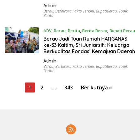
Admin
Berau
,
Berbicara Fakta Terkini
,
BupatiBerau
,
Topik
Berita
ADV
,
Berau
,
Berita
,
Berita Berau
,
Bupati Berau
Juli 23, 2026
Berau Jadi Tuan Rumah HARGANAS
ke-33 Kaltim, Sri Juniarsih: Keluarga
Berkualitas Fondasi Kemajuan Daerah
Admin
Berau
,
Berbicara Fakta Terkini
,
BupatiBerau
,
Topik
Berita
P
1
2
…
343
Berikutnya »
a
g
i
n
a
s