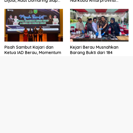
Dijual, Adat Dumaring Siap
Narkoba Antarprovinsi
Gugat
Terungkap
Pisah Sambut Kajari dan
Kejari Berau Musnahkan
Ketua IAD Berau, Momentum
Barang Bukti dari 184
Penguatan Komitmen
Perkara, Didominasi Kasus
Pelayanan Publik
Narkotika
Selengkapnya
Popular Post
Mei 9, 2023
1672 Lihat
Edwar, Bupati Muharram Perintahkan Bayar
Lahan Warga