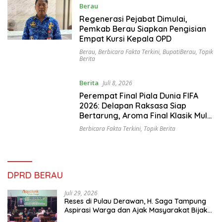
Berau
Juli 9, 2026
Regenerasi Pejabat Dimulai,
Pemkab Berau Siapkan Pengisian
Empat Kursi Kepala OPD
Berau
,
Berbicara Fakta Terkini
,
BupatiBerau
,
Topik
Berita
Berita
Juli 8, 2026
Perempat Final Piala Dunia FIFA
2026: Delapan Raksasa Siap
Bertarung, Aroma Final Klasik Mulai
Tercium
Berbicara Fakta Terkini
,
Topik Berita
DPRD BERAU
Juli 29, 2026
Reses di Pulau Derawan, H. Saga Tampung
Aspirasi Warga dan Ajak Masyarakat Bijak
Sikapi Efisiensi Anggaran