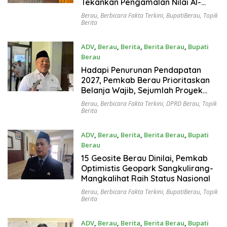
Tekankan Pengamalan Nilai Al-
Qur’an
Berau
,
Berbicara Fakta Terkini
,
BupatiBerau
,
Topik
Berita
ADV
,
Berau
,
Berita
,
Berita Berau
,
Bupati
Berau
Juli 9, 2026
Hadapi Penurunan Pendapatan
2027, Pemkab Berau Prioritaskan
Belanja Wajib, Sejumlah Proyek
Terancam Ditunda
Berau
,
Berbicara Fakta Terkini
,
DPRD Berau
,
Topik
Berita
ADV
,
Berau
,
Berita
,
Berita Berau
,
Bupati
Berau
Juli 9, 2026
15 Geosite Berau Dinilai, Pemkab
Optimistis Geopark Sangkulirang-
Mangkalihat Raih Status Nasional
Berau
,
Berbicara Fakta Terkini
,
BupatiBerau
,
Topik
Berita
ADV
,
Berau
,
Berita
,
Berita Berau
,
Bupati