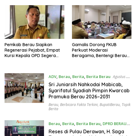
Pemkab Berau Siapkan
Gamalis Dorong FKUB
Regenerasi Pejabat, Empat
Perkuat Moderasi
Kursi Kepala OPD Segera
Beragama, Bentengi Berau
Diisi
dari Paham Pemecah
Persatuan
ADV
,
Berau
,
Berita
,
Berita Berau
Agustus 4,
2026
Sri Juniarsih Nahkodai Mabicab,
Syarifatul Syadiah Pimpin Kwarcab
Pramuka Berau 2026–2031
Berau
,
Berbicara Fakta Terkini
,
BupatiBerau
,
Topik
Berita
Berau
,
Berita
,
Berita Berau
,
DPRD BERAU
Juli 29, 2026
Reses di Pulau Derawan, H. Saga