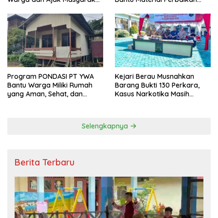
Bijak Sikapi Efisiensi
Jalan di Gang Angsa
Anggaran
Program PONDASI PT YWA
Kejari Berau Musnahkan
Bantu Warga Miliki Rumah
Barang Bukti 130 Perkara,
yang Aman, Sehat, dan
Kasus Narkotika Masih
Nyaman
Mendominasi
Selengkapnya
Berita Terbaru