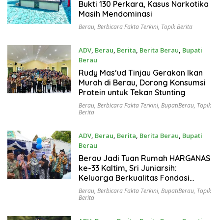
Bukti 130 Perkara, Kasus Narkotika
Masih Mendominasi
Berau
,
Berbicara Fakta Terkini
,
Topik Berita
ADV
,
Berau
,
Berita
,
Berita Berau
,
Bupati
Berau
Juli 23, 2026
Rudy Mas’ud Tinjau Gerakan Ikan
Murah di Berau, Dorong Konsumsi
Protein untuk Tekan Stunting
Berau
,
Berbicara Fakta Terkini
,
BupatiBerau
,
Topik
Berita
ADV
,
Berau
,
Berita
,
Berita Berau
,
Bupati
Berau
Juli 23, 2026
Berau Jadi Tuan Rumah HARGANAS
ke-33 Kaltim, Sri Juniarsih:
Keluarga Berkualitas Fondasi
Kemajuan Daerah
Berau
,
Berbicara Fakta Terkini
,
BupatiBerau
,
Topik
Berita