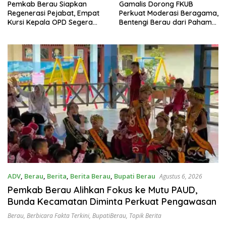
Pemkab Berau Siapkan
Gamalis Dorong FKUB
Regenerasi Pejabat, Empat
Perkuat Moderasi Beragama,
Kursi Kepala OPD Segera
Bentengi Berau dari Paham
Diisi
Pemecah Persatuan
ADV
,
Berau
,
Berita
,
Berita Berau
,
Bupati Berau
Agustus 6, 2026
Pemkab Berau Alihkan Fokus ke Mutu PAUD,
Bunda Kecamatan Diminta Perkuat Pengawasan
Berau
,
Berbicara Fakta Terkini
,
BupatiBerau
,
Topik Berita