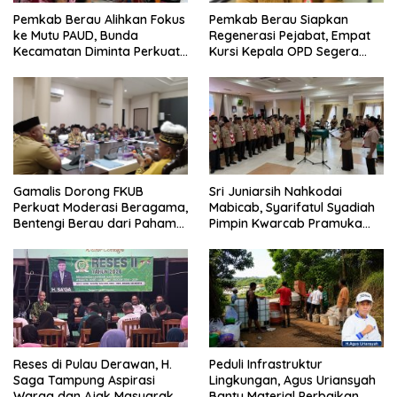
Pemkab Berau Alihkan Fokus
Pemkab Berau Siapkan
ke Mutu PAUD, Bunda
Regenerasi Pejabat, Empat
Kecamatan Diminta Perkuat
Kursi Kepala OPD Segera
Pengawasan
Diisi
Sri Juniarsih Nahkodai
Gamalis Dorong FKUB
Mabicab, Syarifatul Syadiah
Perkuat Moderasi Beragama,
Pimpin Kwarcab Pramuka
Bentengi Berau dari Paham
Berau 2026–2031
Pemecah Persatuan
Reses di Pulau Derawan, H.
Peduli Infrastruktur
Saga Tampung Aspirasi
Lingkungan, Agus Uriansyah
Warga dan Ajak Masyarakat
Bantu Material Perbaikan