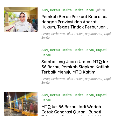
ADV
,
Berau
,
Berita
,
Berita Berau
Juli 20,
2026
Pemkab Berau Perkuat Koordinasi
dengan Provinsi dan Aparat
Hukum, Tegas Tindak Perburuan
Hiu di Kawasan Konservasi
Berau
,
Berbicara Fakta Terkini
,
BupatiBerau
,
Topik
Derawan
Berita
ADV
,
Berau
,
Berita
,
Berita Berau
,
Bupati
Berau
Juli 13, 2026
Sambaliung Juara Umum MTQ ke-
56 Berau, Pemkab Siapkan Kafilah
Terbaik Menuju MTQ Kaltim
Berau
,
Berbicara Fakta Terkini
,
BupatiBerau
,
Topik
Berita
ADV
,
Berau
,
Berita
,
Berita Berau
,
Bupati
Berau
Juli 13, 2026
MTQ ke-56 Berau Jadi Wadah
Cetak Generasi Qurani, Bupati