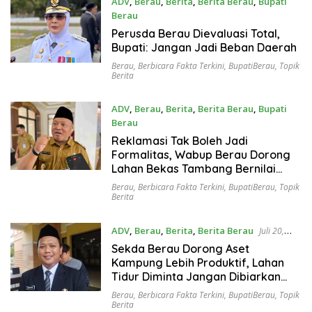
ADV
,
Berau
,
Berita
,
Berita Berau
,
Bupati
Berau
Juli 21, 2026
Perusda Berau Dievaluasi Total,
Bupati: Jangan Jadi Beban Daerah
Berau
,
Berbicara Fakta Terkini
,
BupatiBerau
,
Topik
Berita
ADV
,
Berau
,
Berita
,
Berita Berau
,
Bupati
Berau
Juli 21, 2026
Reklamasi Tak Boleh Jadi
Formalitas, Wabup Berau Dorong
Lahan Bekas Tambang Bernilai
Ekonomi
Berau
,
Berbicara Fakta Terkini
,
BupatiBerau
,
Topik
Berita
ADV
,
Berau
,
Berita
,
Berita Berau
Juli 20,
2026
Sekda Berau Dorong Aset
Kampung Lebih Produktif, Lahan
Tidur Diminta Jangan Dibiarkan
Menganggur
Berau
,
Berbicara Fakta Terkini
,
BupatiBerau
,
Topik
Berita