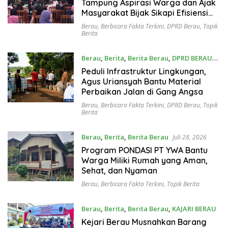
Tampung Aspirasi Warga dan Ajak
Masyarakat Bijak Sikapi Efisiensi
Anggaran
Berau
,
Berbicara Fakta Terkini
,
DPRD Berau
,
Topik
Berita
Berau
,
Berita
,
Berita Berau
,
DPRD BERAU
Juli 29, 2026
Peduli Infrastruktur Lingkungan,
Agus Uriansyah Bantu Material
Perbaikan Jalan di Gang Angsa
Berau
,
Berbicara Fakta Terkini
,
DPRD Berau
,
Topik
Berita
Berau
,
Berita
,
Berita Berau
Juli 28, 2026
Program PONDASI PT YWA Bantu
Warga Miliki Rumah yang Aman,
Sehat, dan Nyaman
Berau
,
Berbicara Fakta Terkini
,
Topik Berita
Berau
,
Berita
,
Berita Berau
,
KAJARI BERAU
Juli 28, 2026
Kejari Berau Musnahkan Barang