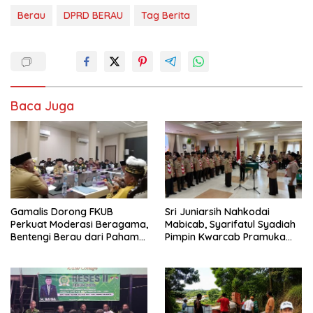
Berau
DPRD BERAU
Tag Berita
Baca Juga
Gamalis Dorong FKUB
Sri Juniarsih Nahkodai
Perkuat Moderasi Beragama,
Mabicab, Syarifatul Syadiah
Bentengi Berau dari Paham
Pimpin Kwarcab Pramuka
Pemecah Persatuan
Berau 2026–2031