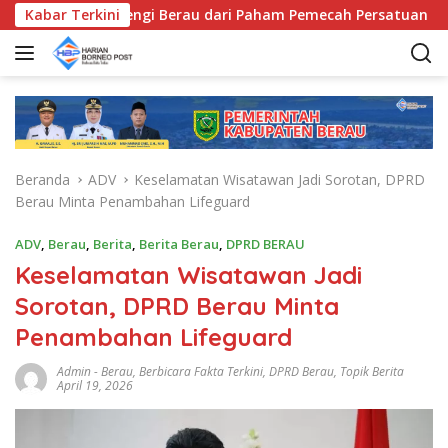
L
ama, Bentengi Berau dari Paham Pemecah Persatuan
Kabar Terkini
S
a
n
g
s
u
n
g
Beranda
ADV
Keselamatan Wisatawan Jadi Sorotan, DPRD
k
Berau Minta Penambahan Lifeguard
e
k
ADV
,
Berau
,
Berita
,
Berita Berau
,
DPRD BERAU
o
Keselamatan Wisatawan Jadi
n
t
Sorotan, DPRD Berau Minta
e
Penambahan Lifeguard
n
Admin
-
Berau
,
Berbicara Fakta Terkini
,
DPRD Berau
,
Topik Berita
April 19, 2026