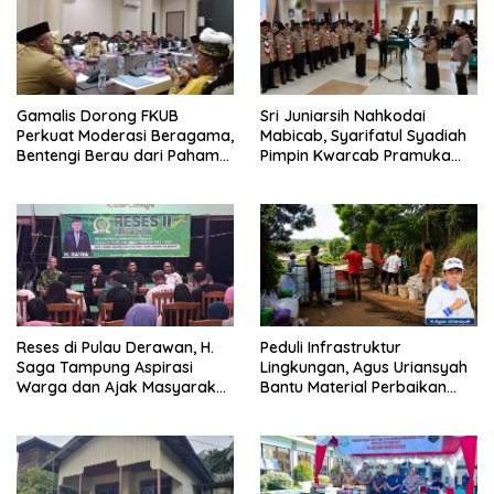
Gamalis Dorong FKUB
Sri Juniarsih Nahkodai
Perkuat Moderasi Beragama,
Mabicab, Syarifatul Syadiah
Bentengi Berau dari Paham
Pimpin Kwarcab Pramuka
Pemecah Persatuan
Berau 2026–2031
Reses di Pulau Derawan, H.
Peduli Infrastruktur
Saga Tampung Aspirasi
Lingkungan, Agus Uriansyah
Warga dan Ajak Masyarakat
Bantu Material Perbaikan
Bijak Sikapi Efisiensi
Jalan di Gang Angsa
Anggaran