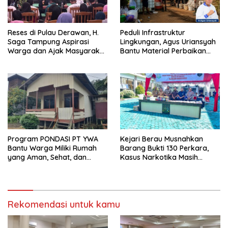
Reses di Pulau Derawan, H.
Peduli Infrastruktur
Saga Tampung Aspirasi
Lingkungan, Agus Uriansyah
Warga dan Ajak Masyarakat
Bantu Material Perbaikan
Bijak Sikapi Efisiensi
Jalan di Gang Angsa
Anggaran
Program PONDASI PT YWA
Kejari Berau Musnahkan
Bantu Warga Miliki Rumah
Barang Bukti 130 Perkara,
yang Aman, Sehat, dan
Kasus Narkotika Masih
Nyaman
Mendominasi
Rekomendasi untuk kamu