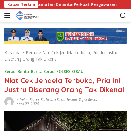
L
 Bunda Kecamatan Diminta Perkuat Pengawasan
Kabar Terkini
Pemkab
a
n
g
s
u
n
g
Beranda
Berau
Niat Cek Jendela Terbuka, Pria Ini Justru
k
Diserang Orang Tak Dikenal
e
k
Berau
,
Berita
,
Berita Berau
,
POLRES BERAU
o
Niat Cek Jendela Terbuka, Pria Ini
n
t
Justru Diserang Orang Tak Dikenal
e
n
Admin
-
Berau
,
Berbicara Fakta Terkini
,
Topik Berita
April 29, 2026