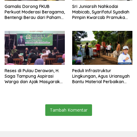
Gamalis Dorong FKUB
Sri Juniarsih Nahkodai
Perkuat Moderasi Beragama,
Mabicab, Syarifatul Syadiah
Bentengi Berau dari Paham
Pimpin Kwarcab Pramuka
Pemecah Persatuan
Berau 2026–2031
Reses di Pulau Derawan, H.
Peduli Infrastruktur
Saga Tampung Aspirasi
Lingkungan, Agus Uriansyah
Warga dan Ajak Masyarakat
Bantu Material Perbaikan
Bijak Sikapi Efisiensi
Jalan di Gang Angsa
Anggaran
Tambah Komentar