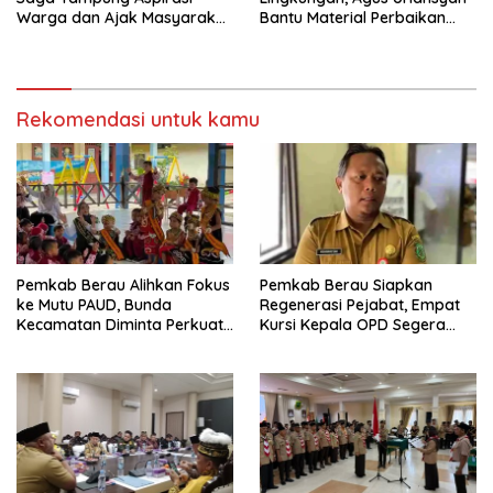
Warga dan Ajak Masyarakat
Bantu Material Perbaikan
Bijak Sikapi Efisiensi
Jalan di Gang Angsa
Anggaran
Rekomendasi untuk kamu
Pemkab Berau Alihkan Fokus
Pemkab Berau Siapkan
ke Mutu PAUD, Bunda
Regenerasi Pejabat, Empat
Kecamatan Diminta Perkuat
Kursi Kepala OPD Segera
Pengawasan
Diisi