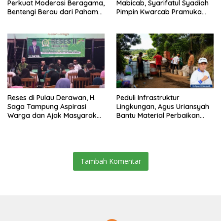
Perkuat Moderasi Beragama,
Mabicab, Syarifatul Syadiah
Bentengi Berau dari Paham
Pimpin Kwarcab Pramuka
Pemecah Persatuan
Berau 2026–2031
Reses di Pulau Derawan, H.
Peduli Infrastruktur
Saga Tampung Aspirasi
Lingkungan, Agus Uriansyah
Warga dan Ajak Masyarakat
Bantu Material Perbaikan
Bijak Sikapi Efisiensi
Jalan di Gang Angsa
Anggaran
Tambah Komentar