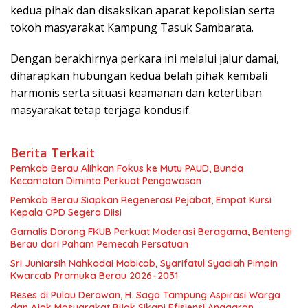
kedua pihak dan disaksikan aparat kepolisian serta
tokoh masyarakat Kampung Tasuk Sambarata.
Dengan berakhirnya perkara ini melalui jalur damai,
diharapkan hubungan kedua belah pihak kembali
harmonis serta situasi keamanan dan ketertiban
masyarakat tetap terjaga kondusif.
Berita Terkait
Pemkab Berau Alihkan Fokus ke Mutu PAUD, Bunda
Kecamatan Diminta Perkuat Pengawasan
Pemkab Berau Siapkan Regenerasi Pejabat, Empat Kursi
Kepala OPD Segera Diisi
Gamalis Dorong FKUB Perkuat Moderasi Beragama, Bentengi
Berau dari Paham Pemecah Persatuan
Sri Juniarsih Nahkodai Mabicab, Syarifatul Syadiah Pimpin
Kwarcab Pramuka Berau 2026–2031
Reses di Pulau Derawan, H. Saga Tampung Aspirasi Warga
dan Ajak Masyarakat Bijak Sikapi Efisiensi Anggaran