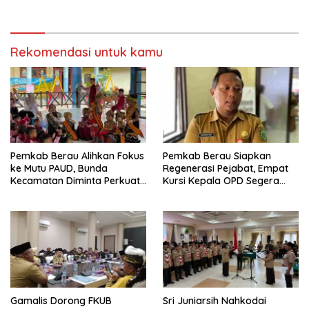
Bijak Sikapi Efisiensi
Jalan di Gang Angsa
Anggaran
Rekomendasi untuk kamu
Pemkab Berau Alihkan Fokus
Pemkab Berau Siapkan
ke Mutu PAUD, Bunda
Regenerasi Pejabat, Empat
Kecamatan Diminta Perkuat
Kursi Kepala OPD Segera
Pengawasan
Diisi
Gamalis Dorong FKUB
Sri Juniarsih Nahkodai