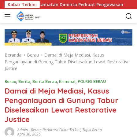
L
, Bunda Kecamatan Diminta Perkuat Pengawasan
Kabar Terkini
Pemka
a
n
g
s
u
n
g
Beranda
Berau
Damai di Meja Mediasi, Kasus
k
Penganiayaan di Gunung Tabur Diselesaikan Lewat Restorative
e
Justice
k
o
Berau
,
Berita
,
Berita Berau
,
Kriminal
,
POLRES BERAU
n
Damai di Meja Mediasi, Kasus
t
e
Penganiayaan di Gunung Tabur
n
Diselesaikan Lewat Restorative
Justice
Admin
-
Berau
,
Berbicara Fakta Terkini
,
Topik Berita
April 30, 2026