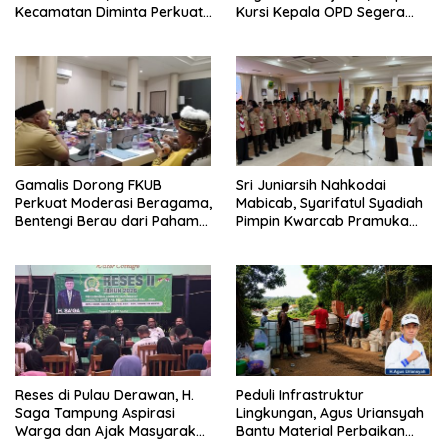
Kecamatan Diminta Perkuat
Kursi Kepala OPD Segera
Pengawasan
Diisi
Gamalis Dorong FKUB
Sri Juniarsih Nahkodai
Perkuat Moderasi Beragama,
Mabicab, Syarifatul Syadiah
Bentengi Berau dari Paham
Pimpin Kwarcab Pramuka
Pemecah Persatuan
Berau 2026–2031
Reses di Pulau Derawan, H.
Peduli Infrastruktur
Saga Tampung Aspirasi
Lingkungan, Agus Uriansyah
Warga dan Ajak Masyarakat
Bantu Material Perbaikan