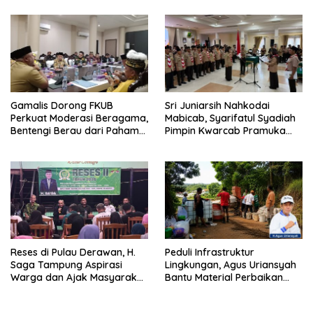
Gamalis Dorong FKUB
Sri Juniarsih Nahkodai
Perkuat Moderasi Beragama,
Mabicab, Syarifatul Syadiah
Bentengi Berau dari Paham
Pimpin Kwarcab Pramuka
Pemecah Persatuan
Berau 2026–2031
Reses di Pulau Derawan, H.
Peduli Infrastruktur
Saga Tampung Aspirasi
Lingkungan, Agus Uriansyah
Warga dan Ajak Masyarakat
Bantu Material Perbaikan
Bijak Sikapi Efisiensi
Jalan di Gang Angsa
Anggaran