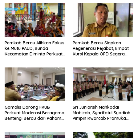
Pemkab Berau Alihkan Fokus
Pemkab Berau Siapkan
ke Mutu PAUD, Bunda
Regenerasi Pejabat, Empat
Kecamatan Diminta Perkuat
Kursi Kepala OPD Segera
Pengawasan
Diisi
Gamalis Dorong FKUB
Sri Juniarsih Nahkodai
Perkuat Moderasi Beragama,
Mabicab, Syarifatul Syadiah
Bentengi Berau dari Paham
Pimpin Kwarcab Pramuka
Pemecah Persatuan
Berau 2026–2031