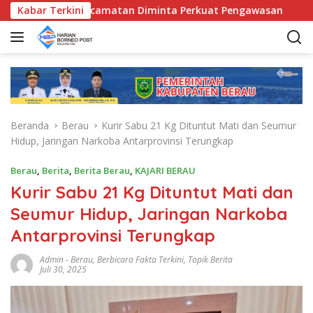
L
 Bunda Kecamatan Diminta Perkuat Pengawasan
Kabar Terkini
Pemkab
a
n
g
s
u
n
g
Beranda
Berau
Kurir Sabu 21 Kg Dituntut Mati dan Seumur
k
Hidup, Jaringan Narkoba Antarprovinsi Terungkap
e
k
Berau
,
Berita
,
Berita Berau
,
KAJARI BERAU
o
Kurir Sabu 21 Kg Dituntut Mati dan
n
t
Seumur Hidup, Jaringan Narkoba
e
Antarprovinsi Terungkap
n
Admin
-
Berau
,
Berbicara Fakta Terkini
,
Topik Berita
Juli 30, 2025