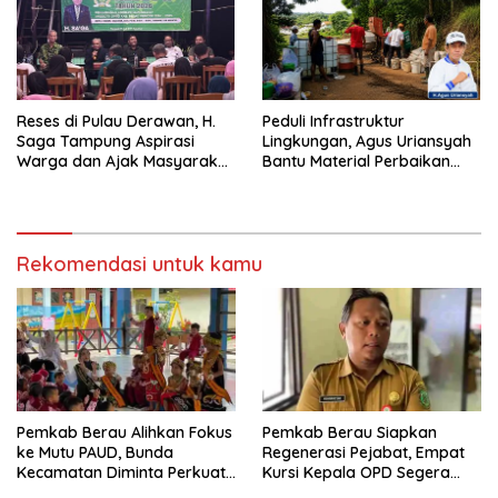
Reses di Pulau Derawan, H.
Peduli Infrastruktur
Saga Tampung Aspirasi
Lingkungan, Agus Uriansyah
Warga dan Ajak Masyarakat
Bantu Material Perbaikan
Bijak Sikapi Efisiensi
Jalan di Gang Angsa
Anggaran
Rekomendasi untuk kamu
Pemkab Berau Alihkan Fokus
Pemkab Berau Siapkan
ke Mutu PAUD, Bunda
Regenerasi Pejabat, Empat
Kecamatan Diminta Perkuat
Kursi Kepala OPD Segera
Pengawasan
Diisi