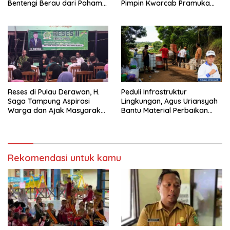
Bentengi Berau dari Paham
Pimpin Kwarcab Pramuka
Pemecah Persatuan
Berau 2026–2031
Reses di Pulau Derawan, H.
Peduli Infrastruktur
Saga Tampung Aspirasi
Lingkungan, Agus Uriansyah
Warga dan Ajak Masyarakat
Bantu Material Perbaikan
Bijak Sikapi Efisiensi
Jalan di Gang Angsa
Anggaran
Rekomendasi untuk kamu