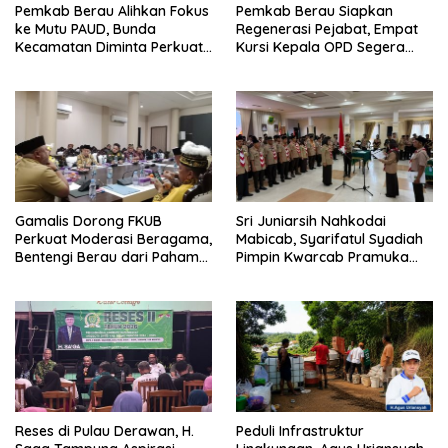
Pemkab Berau Alihkan Fokus
Pemkab Berau Siapkan
ke Mutu PAUD, Bunda
Regenerasi Pejabat, Empat
Kecamatan Diminta Perkuat
Kursi Kepala OPD Segera
Pengawasan
Diisi
Gamalis Dorong FKUB
Sri Juniarsih Nahkodai
Perkuat Moderasi Beragama,
Mabicab, Syarifatul Syadiah
Bentengi Berau dari Paham
Pimpin Kwarcab Pramuka
Pemecah Persatuan
Berau 2026–2031
Reses di Pulau Derawan, H.
Peduli Infrastruktur