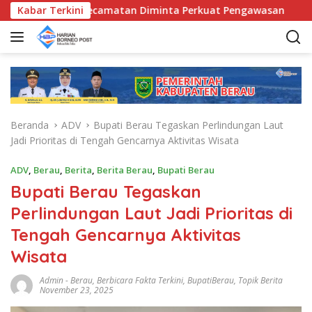
L
D, Bunda Kecamatan Diminta Perkuat Pengawasan
Kabar Terkini
Pemk
a
n
g
s
u
n
g
Beranda
ADV
Bupati Berau Tegaskan Perlindungan Laut
k
Jadi Prioritas di Tengah Gencarnya Aktivitas Wisata
e
k
ADV
,
Berau
,
Berita
,
Berita Berau
,
Bupati Berau
o
Bupati Berau Tegaskan
n
t
Perlindungan Laut Jadi Prioritas di
e
Tengah Gencarnya Aktivitas
n
Wisata
Admin
-
Berau
,
Berbicara Fakta Terkini
,
BupatiBerau
,
Topik Berita
November 23, 2025