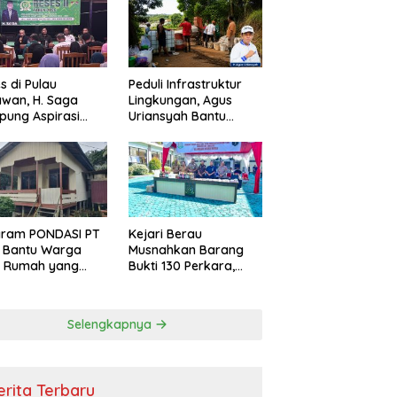
s di Pulau
Peduli Infrastruktur
wan, H. Saga
Lingkungan, Agus
ung Aspirasi
Uriansyah Bantu
ga dan Ajak
Material Perbaikan
arakat Bijak
Jalan di Gang Angsa
i Efisiensi
garan
gram PONDASI PT
Kejari Berau
 Bantu Warga
Musnahkan Barang
ki Rumah yang
Bukti 130 Perkara,
, Sehat, dan
Kasus Narkotika
man
Masih Mendominasi
Selengkapnya
erita Terbaru