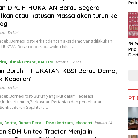
Peri
 2023
tan DPC F-HUKATAN Berau Segera
Bua
lkan atau Ratusan Massa akan turun ke
Lagi
akta Terkini
edeb, BorneoPost-Terkait dengan aksi demo yang dilakukan
59 P
F-HUKTAN Berau beberapa waktu lalu,…
Pria
Dicid
rita
,
Disnakertrans
,
KALTIM
Maret 15, 2023
an Buruh F HUKATAN-KBSI Berau Demo,
k Keadilan”
akta Terkini
edeb,BorneoPost- Buruh yang ikut dalam Federasi
PT
,Industri umum,Perkayuan,Pertanian dan perkebunan
 Serikat Buruh Sejahtera…
u
,
Berita
,
Bupati Berau
,
Disnakertrans
,
ekonomi
Januari 14,
an SDM United Tractor Menjalin