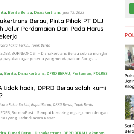
rita
,
Berita Berau
,
Disnakertrans
Juni 13, 2023
akertrans Berau, Pinta Pihak PT DLJ
 Jalur Perdamaian Dari Pada Harus
PO
ekerja
icara Fakta Terkini
,
Topik Berita
EDEB, BORNEOPOST – Disnakertrans Berau sebisa mungkin
upayakan agar pekerja yang mendapatkan Sangsi…
u
,
Berita
,
Disnakertrans
,
DPRD BERAU
,
Pertanian
,
POLRES
Polr
Jari
 2023
Kilo
 tidak hadir, DPRD Berau salah kami
Dike
?
dari
Tar
icara Fakta Terkini
,
BupatiBerau
,
DPRD Berau
,
Topik Berita
EDEB, BorneoPost – Sempat bersetegang argumen dengan
PRD yang Hadir di acara Rapat…
Sat 
Ber
rita
,
Bupati Berau
,
Disnakertrans
,
DPRD BERAU
,
ekonomi