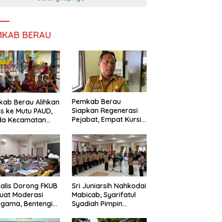
MKAB BERAU
Pemkab Berau
ab Berau Alihkan
Siapkan Regenerasi
s ke Mutu PAUD,
Pejabat, Empat Kursi
da Kecamatan
Kepala OPD Segera
nta Perkuat
Diisi
gawasan
alis Dorong FKUB
Sri Juniarsih Nahkodai
uat Moderasi
Mabicab, Syarifatul
gama, Bentengi
Syadiah Pimpin
u dari Paham
Kwarcab Pramuka
ecah Persatuan
Berau 2026–2031