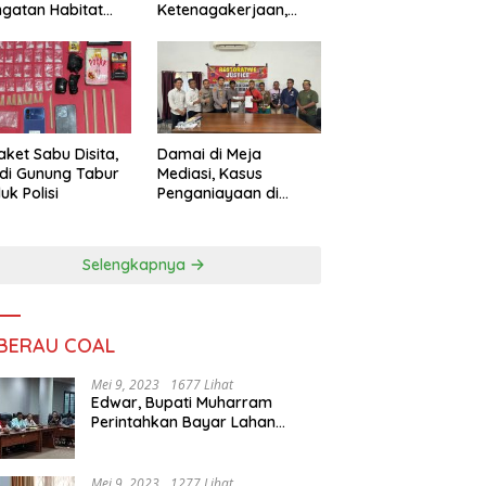
ngatan Habitat
Ketenagakerjaan,
ya
Sengketa Buruh
Didorong Tuntas
Lewat Mediasi
aket Sabu Disita,
Damai di Meja
 di Gunung Tabur
Mediasi, Kasus
uk Polisi
Penganiayaan di
Gunung Tabur
Diselesaikan Lewat
Restorative Justice
Selengkapnya
 BERAU COAL
Mei 9, 2023
1677 Lihat
Edwar, Bupati Muharram
Perintahkan Bayar Lahan
Warga
Mei 9, 2023
1277 Lihat