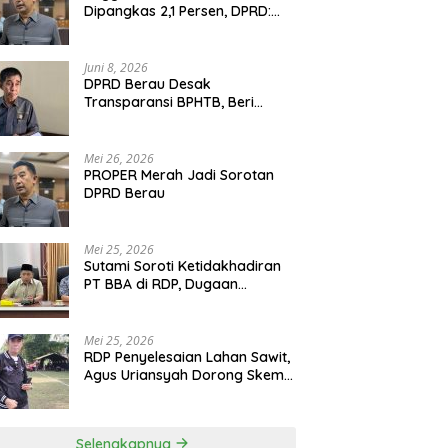
Dipangkas 2,1 Persen, DPRD:
Program Monumental Harus
Ditunda
Juni 8, 2026
DPRD Berau Desak
Transparansi BPHTB, Beri
Tenggat Sepekan untuk
Penyelesaian Polemik
Mei 26, 2026
PROPER Merah Jadi Sorotan
DPRD Berau
Mei 25, 2026
Sutami Soroti Ketidakhadiran
PT BBA di RDP, Dugaan
Permainan Oknum Menguat
Mei 25, 2026
RDP Penyelesaian Lahan Sawit,
Agus Uriansyah Dorong Skema
Tali Asih untuk Cari Jalan
Tengah
Selengkapnya