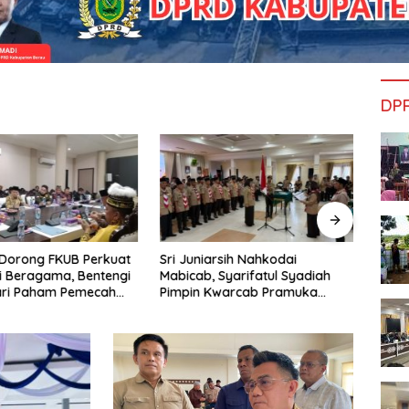
DP
Dorong FKUB Perkuat
Sri Juniarsih Nahkodai
Reses
 Beragama, Bentengi
Mabicab, Syarifatul Syadiah
Saga
ari Paham Pemecah
Pimpin Kwarcab Pramuka
dan A
an
Berau 2026–2031
Sikap