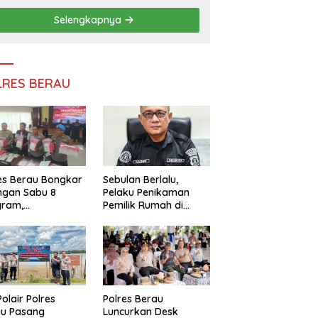
Persatuan
Selengkapnya
LRES BERAU
es Berau Bongkar
Sebulan Berlalu,
ngan Sabu 8
Pelaku Penikaman
gram,
Pemilik Rumah di
ndalikan Napi
Tanjung Redeb Masih
 Dalam Lapas
Diburu Polisi
akan
Polair Polres
Polres Berau
au Pasang
Luncurkan Desk