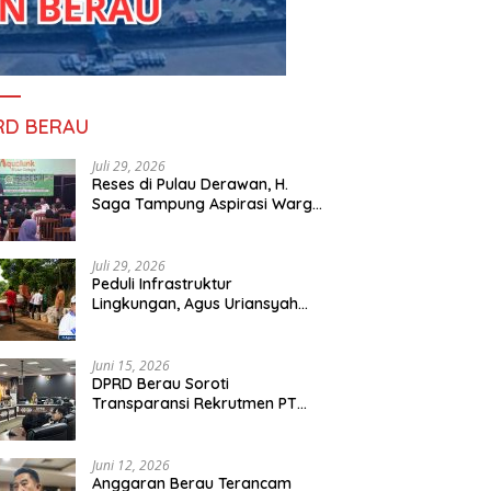
RD BERAU
Juli 29, 2026
Reses di Pulau Derawan, H.
Saga Tampung Aspirasi Warga
dan Ajak Masyarakat Bijak
Sikapi Efisiensi Anggaran
Juli 29, 2026
Peduli Infrastruktur
Lingkungan, Agus Uriansyah
 di Pulau Derawan, H.
Peduli Infrastruktur
P
Bantu Material Perbaikan Jalan
 Tampung Aspirasi Warga
Lingkungan, Agus Uriansyah
B
di Gang Angsa
jak Masyarakat Bijak
Bantu Material Perbaikan Jalan
y
Juni 15, 2026
i Efisiensi Anggaran
di Gang Angsa
N
DPRD Berau Soroti
Transparansi Rekrutmen PT
PAMA, Data Tenaga Kerja Lokal
Dipertanyakan
Juni 12, 2026
Anggaran Berau Terancam