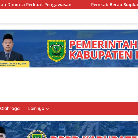
awasan
Pemkab Berau Siapkan Regenerasi Pejabat, Empa
Olahraga
Lainnya