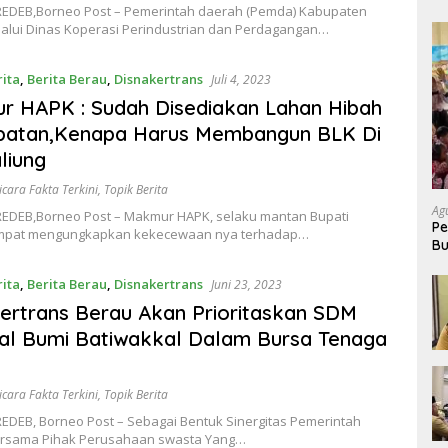
EDEB,Borneo Post – Pemerintah daerah (Pemda) Kabupaten
lalui Dinas Koperasi Perindustrian dan Perdagangan…
rita
,
Berita Berau
,
Disnakertrans
Juli 4, 2023
 HAPK : Sudah Disediakan Lahan Hibah
apatan,Kenapa Harus Membangun BLK Di
liung
icara Fakta Terkini
,
Topik Berita
Ag
EDEB,Borneo Post – Makmur HAPK, selaku mantan Bupati
Pe
empat mengungkapkan kekecewaan nya terhadap…
Bu
P
rita
,
Berita Berau
,
Disnakertrans
Juni 23, 2023
ertrans Berau Akan Prioritaskan SDM
sal Bumi Batiwakkal Dalam Bursa Tenaga
icara Fakta Terkini
,
Topik Berita
EDEB, Borneo Post – Sebagai Bentuk Sinergitas Pemerintah
rsama Pihak Perusahaan swasta Yang…