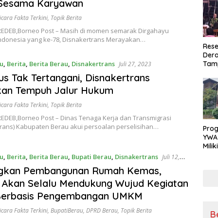
 Sesama Karyawan
icara Fakta Terkini
,
Topik Berita
EDEB,Borneo Post – Masih di momen semarak Dirgahayu
Indonesia yang ke-78, Disnakertrans Merayakan…
Rese
Dera
u
,
Berita
,
Berita Berau
,
Disnakertrans
Tamp
Juli 27, 2023
War
us Tak Tertangani, Disnakertrans
Masy
kan Tempuh Jalur Hukum
Sikap
Ang
icara Fakta Terkini
,
Topik Berita
EDEB,Borneo Post – Dinas Tenaga Kerja dan Transmigrasi
trans) Kabupaten Berau akui persoalan perselisihan…
Pro
YWA
Mili
Aman
u
,
Berita
,
Berita Berau
,
Bupati Berau
,
Disnakertrans
Juli 12,
Nya
gkan Pembangunan Rumah Kemas,
 Akan Selalu Mendukung Wujud Kegiatan
Berbasis Pengembangan UMKM
icara Fakta Terkini
,
BupatiBerau
,
DPRD Berau
,
Topik Berita
B