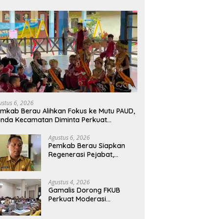
ustus 6, 2026
mkab Berau Alihkan Fokus ke Mutu PAUD,
nda Kecamatan Diminta Perkuat
engawasan
Agustus 6, 2026
Pemkab Berau Siapkan
Regenerasi Pejabat,
Empat Kursi Kepala OPD
Segera Diisi
Agustus 4, 2026
Gamalis Dorong FKUB
Perkuat Moderasi
Beragama, Bentengi Berau
dari Paham Pemecah