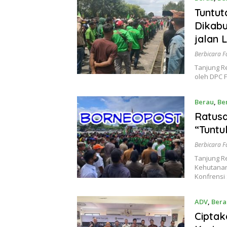
Maret 16,
Tuntu
Dikabu
jalan 
Berbicara F
Tanjung R
oleh DPC 
Berau
,
Be
Ratus
“Tuntu
Berbicara F
Tanjung R
Kehutanan
Konfrensi
ADV
,
Bera
2023
Ciptak