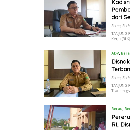
Kadis
Pemba
dari S
Berau
,
Berb
TANJUNG R
Kerja (BLK
ADV
,
Bera
Disnak
Terba
Berau
,
Berb
TANJUNG R
Transmigra
Berau
,
Be
Perera
RI, Di