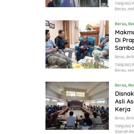
TANJUNG R
Berau, me
Berau
,
Be
Makmur
Di Pr
Samba
Berau
,
Berb
TANJUNG R
Berau, s
Berau
,
Be
Disnak
Asli A
Kerja
Berau
,
Berb
TANJUNG R
daerah Be