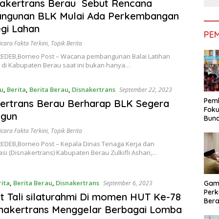
nakertrans Berau Sebut Rencana
ngunan BLK Mulai Ada Perkembangan
egi Lahan
PE
icara Fakta Terkini
,
Topik Berita
EDEB,Borneo Post – Wacana pembangunan Balai Latihan
) di Kabupaten Berau saat ini bukan hanya…
u
,
Berita
,
Berita Berau
,
Disnakertrans
September 22, 2023
Pemk
ertrans Berau Berharap BLK Segera
Foku
ngun
Bun
Dimi
icara Fakta Terkini
,
Topik Berita
Pen
EDEB,Borneo Post – Kepala Dinas Tenaga Kerja dan
si (Disnakertrans) Kabupaten Berau Zulkifli Ashari,…
rita
,
Berita Berau
,
Disnakertrans
Gam
September 6, 2023
Perk
t Tali silaturahmi Di momen HUT Ke-78
Bera
snakertrans Menggelar Berbagai Lomba
Bera
Pem