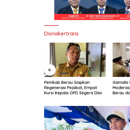
Disnakertrans
Pemkab Berau Siapkan
Gamalis 
u Alihkan Fokus
Regenerasi Pejabat, Empat
Moderasi
D, Bunda
Kursi Kepala OPD Segera Diisi
Berau d
iminta Perkuat
Persatu
n