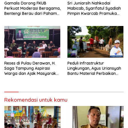
Gamalis Dorong FKUB
Sri Juniarsih Nahkodai
Perkuat Moderasi Beragama,
Mabicab, Syarifatul Syadiah
Bentengi Berau dari Paham
Pimpin Kwarcab Pramuka
Pemecah Persatuan
Berau 2026–2031
Reses di Pulau Derawan, H.
Peduli Infrastruktur
Saga Tampung Aspirasi
Lingkungan, Agus Uriansyah
Warga dan Ajak Masyarakat
Bantu Material Perbaikan
Bijak Sikapi Efisiensi
Jalan di Gang Angsa
Anggaran
Rekomendasi untuk kamu