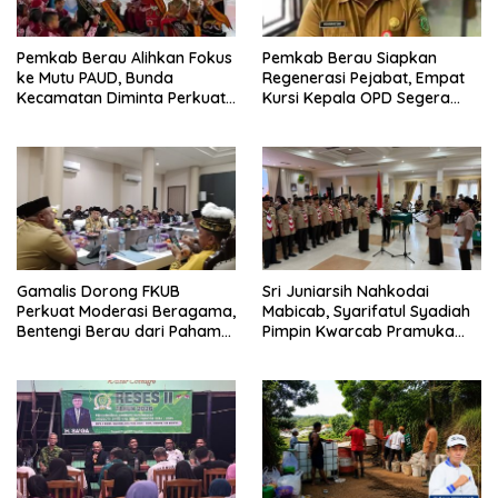
Pemkab Berau Alihkan Fokus
Pemkab Berau Siapkan
ke Mutu PAUD, Bunda
Regenerasi Pejabat, Empat
Kecamatan Diminta Perkuat
Kursi Kepala OPD Segera
Pengawasan
Diisi
Gamalis Dorong FKUB
Sri Juniarsih Nahkodai
Perkuat Moderasi Beragama,
Mabicab, Syarifatul Syadiah
Bentengi Berau dari Paham
Pimpin Kwarcab Pramuka
Pemecah Persatuan
Berau 2026–2031