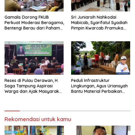
Gamalis Dorong FKUB
Sri Juniarsih Nahkodai
Perkuat Moderasi Beragama,
Mabicab, Syarifatul Syadiah
Bentengi Berau dari Paham
Pimpin Kwarcab Pramuka
Pemecah Persatuan
Berau 2026–2031
Reses di Pulau Derawan, H.
Peduli Infrastruktur
Saga Tampung Aspirasi
Lingkungan, Agus Uriansyah
Warga dan Ajak Masyarakat
Bantu Material Perbaikan
Bijak Sikapi Efisiensi
Jalan di Gang Angsa
Anggaran
Rekomendasi untuk kamu