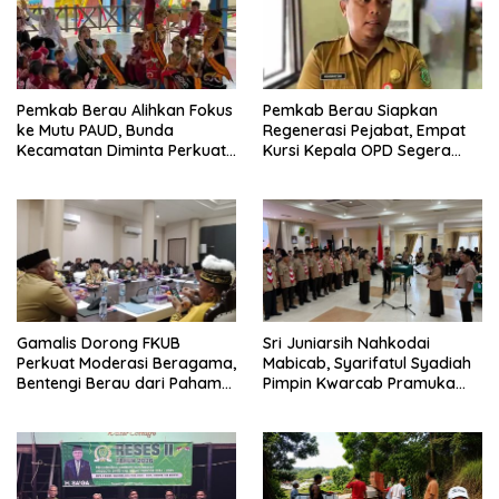
Pemkab Berau Alihkan Fokus
Pemkab Berau Siapkan
ke Mutu PAUD, Bunda
Regenerasi Pejabat, Empat
Kecamatan Diminta Perkuat
Kursi Kepala OPD Segera
Pengawasan
Diisi
Gamalis Dorong FKUB
Sri Juniarsih Nahkodai
Perkuat Moderasi Beragama,
Mabicab, Syarifatul Syadiah
Bentengi Berau dari Paham
Pimpin Kwarcab Pramuka
Pemecah Persatuan
Berau 2026–2031