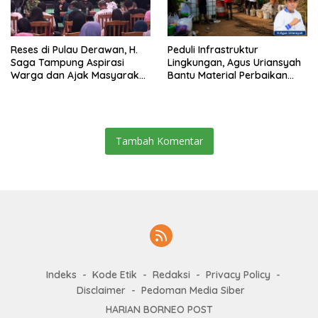
Reses di Pulau Derawan, H.
Peduli Infrastruktur
Saga Tampung Aspirasi
Lingkungan, Agus Uriansyah
Warga dan Ajak Masyarakat
Bantu Material Perbaikan
Bijak Sikapi Efisiensi
Jalan di Gang Angsa
Anggaran
Tambah Komentar
Indeks
Kode Etik
Redaksi
Privacy Policy
Disclaimer
Pedoman Media Siber
HARIAN BORNEO POST