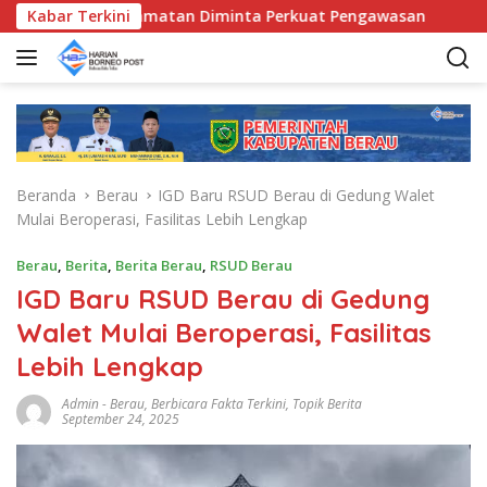
L
 Bunda Kecamatan Diminta Perkuat Pengawasan
Kabar Terkini
Pemkab
a
n
g
s
u
n
g
Beranda
Berau
IGD Baru RSUD Berau di Gedung Walet
k
Mulai Beroperasi, Fasilitas Lebih Lengkap
e
k
Berau
,
Berita
,
Berita Berau
,
RSUD Berau
o
IGD Baru RSUD Berau di Gedung
n
t
Walet Mulai Beroperasi, Fasilitas
e
Lebih Lengkap
n
Admin
-
Berau
,
Berbicara Fakta Terkini
,
Topik Berita
September 24, 2025