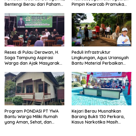
Bentengi Berau dari Paham
Pimpin Kwarcab Pramuka
Pemecah Persatuan
Berau 2026–2031
Reses di Pulau Derawan, H.
Peduli Infrastruktur
Saga Tampung Aspirasi
Lingkungan, Agus Uriansyah
Warga dan Ajak Masyarakat
Bantu Material Perbaikan
Bijak Sikapi Efisiensi
Jalan di Gang Angsa
Anggaran
Program PONDASI PT YWA
Kejari Berau Musnahkan
Bantu Warga Miliki Rumah
Barang Bukti 130 Perkara,
yang Aman, Sehat, dan
Kasus Narkotika Masih
Nyaman
Mendominasi