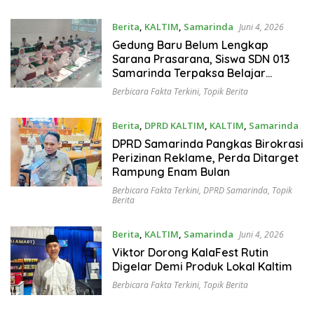
Berita
,
KALTIM
,
Samarinda
Juni 4, 2026
Gedung Baru Belum Lengkap
Sarana Prasarana, Siswa SDN 013
Samarinda Terpaksa Belajar
Lesehan
Berbicara Fakta Terkini
,
Topik Berita
Berita
,
DPRD KALTIM
,
KALTIM
,
Samarinda
Juni 4, 2026
DPRD Samarinda Pangkas Birokrasi
Perizinan Reklame, Perda Ditarget
Rampung Enam Bulan
Berbicara Fakta Terkini
,
DPRD Samarinda
,
Topik
Berita
Berita
,
KALTIM
,
Samarinda
Juni 4, 2026
Viktor Dorong KalaFest Rutin
Digelar Demi Produk Lokal Kaltim
Berbicara Fakta Terkini
,
Topik Berita