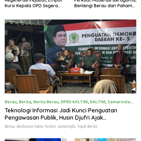
Kursi Kepala OPD Segera
Bentengi Berau dari Paham
Diisi
Pemecah Persatuan
Berau
,
Berita
,
Berita Berau
,
DPRD KALTIM
,
KALTIM
,
Samarinda
Juni 30, 2026
Teknologi Informasi Jadi Kunci Penguatan
Pengawasan Publik, Husin Djufri Ajak
Masyarakat Melek Digital
Berau
,
Berbicara Fakta Terkini
,
Samarinfa
,
Topik Berita