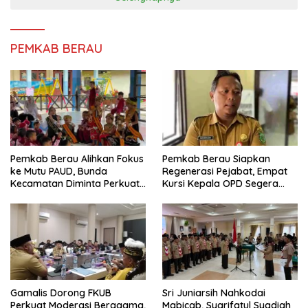
PEMKAB BERAU
Pemkab Berau Siapkan
Pemkab Berau Alihkan Fokus
Regenerasi Pejabat, Empat
ke Mutu PAUD, Bunda
Kursi Kepala OPD Segera
Kecamatan Diminta Perkuat
Diisi
Pengawasan
Gamalis Dorong FKUB
Sri Juniarsih Nahkodai
Perkuat Moderasi Beragama,
Mabicab, Syarifatul Syadiah