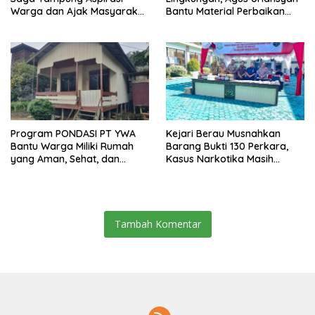
Warga dan Ajak Masyarakat
Bantu Material Perbaikan
Bijak Sikapi Efisiensi
Jalan di Gang Angsa
Anggaran
Program PONDASI PT YWA
Kejari Berau Musnahkan
Bantu Warga Miliki Rumah
Barang Bukti 130 Perkara,
yang Aman, Sehat, dan
Kasus Narkotika Masih
Nyaman
Mendominasi
Tambah Komentar