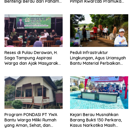
Bentengi Berau dari Paham
Pimpin Kwarcab Pramuka
Pemecah Persatuan
Berau 2026–2031
Reses di Pulau Derawan, H.
Peduli Infrastruktur
Saga Tampung Aspirasi
Lingkungan, Agus Uriansyah
Warga dan Ajak Masyarakat
Bantu Material Perbaikan
Bijak Sikapi Efisiensi
Jalan di Gang Angsa
Anggaran
Program PONDASI PT YWA
Kejari Berau Musnahkan
Bantu Warga Miliki Rumah
Barang Bukti 130 Perkara,
yang Aman, Sehat, dan
Kasus Narkotika Masih
Nyaman
Mendominasi