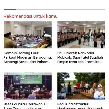
Rekomendasi untuk kamu
Gamalis Dorong FKUB
Sri Juniarsih Nahkodai
Perkuat Moderasi Beragama,
Mabicab, Syarifatul Syadiah
Bentengi Berau dari Paham
Pimpin Kwarcab Pramuka
Pemecah Persatuan
Berau 2026–2031
Reses di Pulau Derawan, H.
Peduli Infrastruktur
Saga Tampung Aspirasi
Lingkungan, Agus Uriansyah