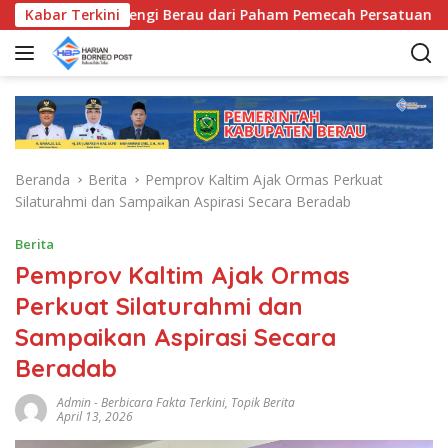
L
ama, Bentengi Berau dari Paham Pemecah Persatuan
Kabar Terkini
S
a
n
g
s
u
n
g
Beranda
Berita
Pemprov Kaltim Ajak Ormas Perkuat
k
Silaturahmi dan Sampaikan Aspirasi Secara Beradab
e
k
Berita
o
Pemprov Kaltim Ajak Ormas
n
t
Perkuat Silaturahmi dan
e
Sampaikan Aspirasi Secara
n
Beradab
Admin
-
Berbicara Fakta Terkini
,
Topik Berita
April 13, 2026