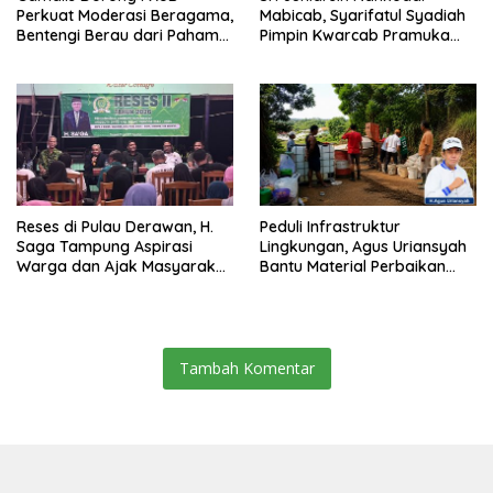
Perkuat Moderasi Beragama,
Mabicab, Syarifatul Syadiah
Bentengi Berau dari Paham
Pimpin Kwarcab Pramuka
Pemecah Persatuan
Berau 2026–2031
Reses di Pulau Derawan, H.
Peduli Infrastruktur
Saga Tampung Aspirasi
Lingkungan, Agus Uriansyah
Warga dan Ajak Masyarakat
Bantu Material Perbaikan
Bijak Sikapi Efisiensi
Jalan di Gang Angsa
Anggaran
Tambah Komentar