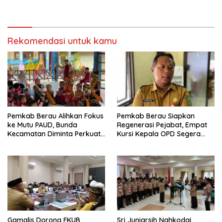
Bijak Sikapi Efisiensi
Jalan di Gang Angsa
Anggaran
Rekomendasi untuk kamu
Pemkab Berau Alihkan Fokus
Pemkab Berau Siapkan
ke Mutu PAUD, Bunda
Regenerasi Pejabat, Empat
Kecamatan Diminta Perkuat
Kursi Kepala OPD Segera
Pengawasan
Diisi
Gamalis Dorong FKUB
Sri Juniarsih Nahkodai