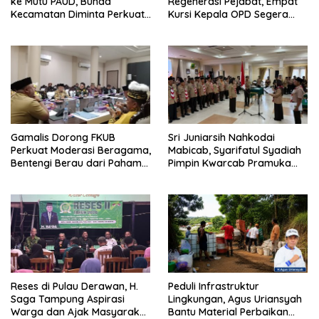
ke Mutu PAUD, Bunda
Regenerasi Pejabat, Empat
Kecamatan Diminta Perkuat
Kursi Kepala OPD Segera
Pengawasan
Diisi
Gamalis Dorong FKUB
Sri Juniarsih Nahkodai
Perkuat Moderasi Beragama,
Mabicab, Syarifatul Syadiah
Bentengi Berau dari Paham
Pimpin Kwarcab Pramuka
Pemecah Persatuan
Berau 2026–2031
Reses di Pulau Derawan, H.
Peduli Infrastruktur
Saga Tampung Aspirasi
Lingkungan, Agus Uriansyah
Warga dan Ajak Masyarakat
Bantu Material Perbaikan