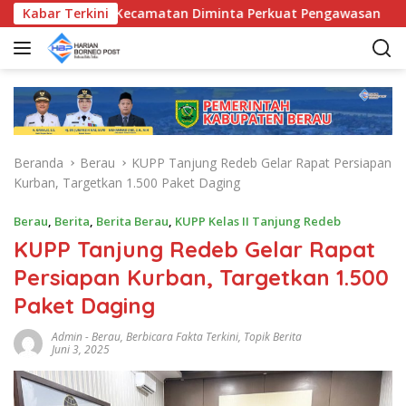
L
UD, Bunda Kecamatan Diminta Perkuat Pengawasan
Kabar Terkini
Pem
a
n
g
s
u
n
g
Beranda
Berau
KUPP Tanjung Redeb Gelar Rapat Persiapan
k
Kurban, Targetkan 1.500 Paket Daging
e
k
Berau
,
Berita
,
Berita Berau
,
KUPP Kelas II Tanjung Redeb
o
KUPP Tanjung Redeb Gelar Rapat
n
t
Persiapan Kurban, Targetkan 1.500
e
Paket Daging
n
Admin
-
Berau
,
Berbicara Fakta Terkini
,
Topik Berita
Juni 3, 2025