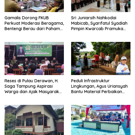
Gamalis Dorong FKUB
Sri Juniarsih Nahkodai
Perkuat Moderasi Beragama,
Mabicab, Syarifatul Syadiah
Bentengi Berau dari Paham
Pimpin Kwarcab Pramuka
Pemecah Persatuan
Berau 2026–2031
Reses di Pulau Derawan, H.
Peduli Infrastruktur
Saga Tampung Aspirasi
Lingkungan, Agus Uriansyah
Warga dan Ajak Masyarakat
Bantu Material Perbaikan
Bijak Sikapi Efisiensi
Jalan di Gang Angsa
Anggaran