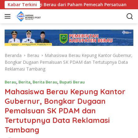
L
, Bentengi Berau dari Paham Pemecah Persatuan
Kabar Terkini
Sri J
a
n
g
s
u
n
g
Beranda
Berau
Mahasiswa Berau Kepung Kantor Gubernur,
k
Bongkar Dugaan Pemalsuan SK PDAM dan Tertutupnya Data
e
Reklamasi Tambang
k
o
Berau
,
Berita
,
Berita Berau
,
Bupati Berau
n
Mahasiswa Berau Kepung Kantor
t
e
Gubernur, Bongkar Dugaan
n
Pemalsuan SK PDAM dan
Tertutupnya Data Reklamasi
Tambang