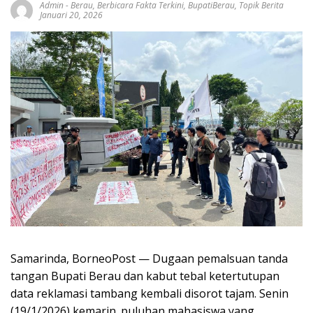
Admin
-
Berau
,
Berbicara Fakta Terkini
,
BupatiBerau
,
Topik Berita
Januari 20, 2026
Samarinda, BorneoPost — Dugaan pemalsuan tanda
tangan Bupati Berau dan kabut tebal ketertutupan
data reklamasi tambang kembali disorot tajam. Senin
(19/1/2026) kemarin. puluhan mahasiswa yang