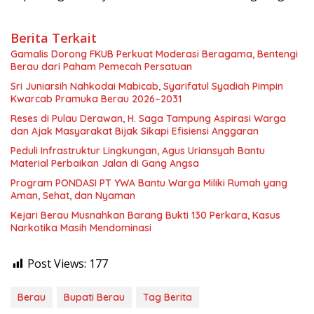
Berita Terkait
Gamalis Dorong FKUB Perkuat Moderasi Beragama, Bentengi
Berau dari Paham Pemecah Persatuan
Sri Juniarsih Nahkodai Mabicab, Syarifatul Syadiah Pimpin
Kwarcab Pramuka Berau 2026–2031
Reses di Pulau Derawan, H. Saga Tampung Aspirasi Warga
dan Ajak Masyarakat Bijak Sikapi Efisiensi Anggaran
Peduli Infrastruktur Lingkungan, Agus Uriansyah Bantu
Material Perbaikan Jalan di Gang Angsa
Program PONDASI PT YWA Bantu Warga Miliki Rumah yang
Aman, Sehat, dan Nyaman
Kejari Berau Musnahkan Barang Bukti 130 Perkara, Kasus
Narkotika Masih Mendominasi
Post Views:
177
Berau
Bupati Berau
Tag Berita