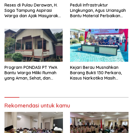
Reses di Pulau Derawan, H.
Peduli Infrastruktur
Saga Tampung Aspirasi
Lingkungan, Agus Uriansyah
Warga dan Ajak Masyarakat
Bantu Material Perbaikan
Bijak Sikapi Efisiensi
Jalan di Gang Angsa
Anggaran
Program PONDASI PT YWA
Kejari Berau Musnahkan
Bantu Warga Miliki Rumah
Barang Bukti 130 Perkara,
yang Aman, Sehat, dan
Kasus Narkotika Masih
Nyaman
Mendominasi
Rekomendasi untuk kamu