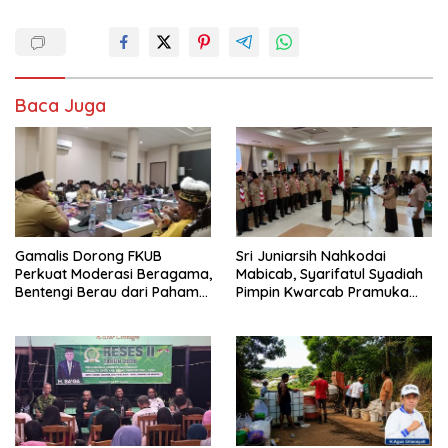
Baca Juga
Gamalis Dorong FKUB
Sri Juniarsih Nahkodai
Perkuat Moderasi Beragama,
Mabicab, Syarifatul Syadiah
Bentengi Berau dari Paham
Pimpin Kwarcab Pramuka
Pemecah Persatuan
Berau 2026–2031