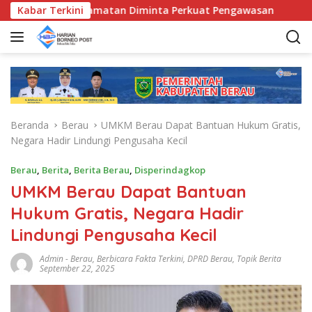
L
, Bunda Kecamatan Diminta Perkuat Pengawasan
Kabar Terkini
Pemka
a
n
g
s
u
n
g
Beranda
Berau
UMKM Berau Dapat Bantuan Hukum Gratis,
k
Negara Hadir Lindungi Pengusaha Kecil
e
k
Berau
,
Berita
,
Berita Berau
,
Disperindagkop
o
UMKM Berau Dapat Bantuan
n
t
Hukum Gratis, Negara Hadir
e
Lindungi Pengusaha Kecil
n
Admin
-
Berau
,
Berbicara Fakta Terkini
,
DPRD Berau
,
Topik Berita
September 22, 2025