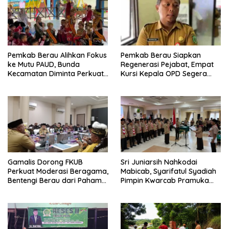
Pemkab Berau Alihkan Fokus
Pemkab Berau Siapkan
ke Mutu PAUD, Bunda
Regenerasi Pejabat, Empat
Kecamatan Diminta Perkuat
Kursi Kepala OPD Segera
Pengawasan
Diisi
Gamalis Dorong FKUB
Sri Juniarsih Nahkodai
Perkuat Moderasi Beragama,
Mabicab, Syarifatul Syadiah
Bentengi Berau dari Paham
Pimpin Kwarcab Pramuka
Pemecah Persatuan
Berau 2026–2031