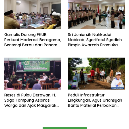
Gamalis Dorong FKUB
Sri Juniarsih Nahkodai
Perkuat Moderasi Beragama,
Mabicab, Syarifatul Syadiah
Bentengi Berau dari Paham
Pimpin Kwarcab Pramuka
Pemecah Persatuan
Berau 2026–2031
Reses di Pulau Derawan, H.
Peduli Infrastruktur
Saga Tampung Aspirasi
Lingkungan, Agus Uriansyah
Warga dan Ajak Masyarakat
Bantu Material Perbaikan
Bijak Sikapi Efisiensi
Jalan di Gang Angsa
Anggaran