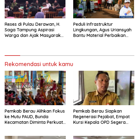
Reses di Pulau Derawan, H.
Peduli Infrastruktur
Saga Tampung Aspirasi
Lingkungan, Agus Uriansyah
Warga dan Ajak Masyarakat
Bantu Material Perbaikan
Bijak Sikapi Efisiensi
Jalan di Gang Angsa
Anggaran
Rekomendasi untuk kamu
Pemkab Berau Alihkan Fokus
Pemkab Berau Siapkan
ke Mutu PAUD, Bunda
Regenerasi Pejabat, Empat
Kecamatan Diminta Perkuat
Kursi Kepala OPD Segera
Pengawasan
Diisi