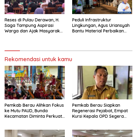
Reses di Pulau Derawan, H.
Peduli Infrastruktur
Saga Tampung Aspirasi
Lingkungan, Agus Uriansyah
Warga dan Ajak Masyarakat
Bantu Material Perbaikan
Bijak Sikapi Efisiensi
Jalan di Gang Angsa
Anggaran
Rekomendasi untuk kamu
Pemkab Berau Alihkan Fokus
Pemkab Berau Siapkan
ke Mutu PAUD, Bunda
Regenerasi Pejabat, Empat
Kecamatan Diminta Perkuat
Kursi Kepala OPD Segera
Pengawasan
Diisi