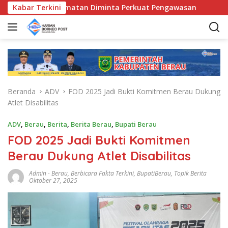
L
Bunda Kecamatan Diminta Perkuat Pengawasan
Kabar Terkini
Pemkab B
a
n
g
s
u
n
g
Beranda
ADV
FOD 2025 Jadi Bukti Komitmen Berau Dukung
k
Atlet Disabilitas
e
k
ADV
,
Berau
,
Berita
,
Berita Berau
,
Bupati Berau
o
FOD 2025 Jadi Bukti Komitmen
n
t
Berau Dukung Atlet Disabilitas
e
n
Admin
-
Berau
,
Berbicara Fakta Terkini
,
BupatiBerau
,
Topik Berita
Oktober 27, 2025