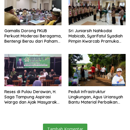
Gamalis Dorong FKUB
Sri Juniarsih Nahkodai
Perkuat Moderasi Beragama,
Mabicab, Syarifatul Syadiah
Bentengi Berau dari Paham
Pimpin Kwarcab Pramuka
Pemecah Persatuan
Berau 2026–2031
Reses di Pulau Derawan, H.
Peduli Infrastruktur
Saga Tampung Aspirasi
Lingkungan, Agus Uriansyah
Warga dan Ajak Masyarakat
Bantu Material Perbaikan
Bijak Sikapi Efisiensi
Jalan di Gang Angsa
Anggaran
Tambah Komentar