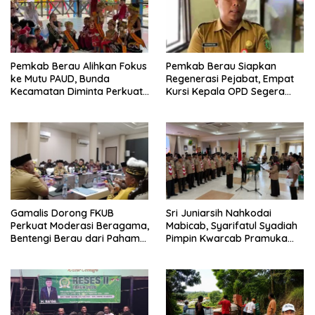
Pemkab Berau Alihkan Fokus
Pemkab Berau Siapkan
ke Mutu PAUD, Bunda
Regenerasi Pejabat, Empat
Kecamatan Diminta Perkuat
Kursi Kepala OPD Segera
Pengawasan
Diisi
Gamalis Dorong FKUB
Sri Juniarsih Nahkodai
Perkuat Moderasi Beragama,
Mabicab, Syarifatul Syadiah
Bentengi Berau dari Paham
Pimpin Kwarcab Pramuka
Pemecah Persatuan
Berau 2026–2031