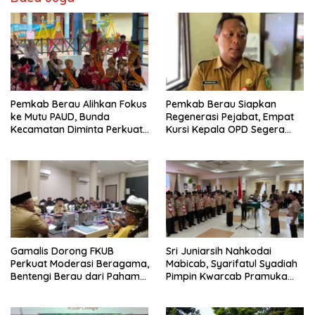
Pemkab Berau Alihkan Fokus
Pemkab Berau Siapkan
ke Mutu PAUD, Bunda
Regenerasi Pejabat, Empat
Kecamatan Diminta Perkuat
Kursi Kepala OPD Segera
Pengawasan
Diisi
Gamalis Dorong FKUB
Sri Juniarsih Nahkodai
Perkuat Moderasi Beragama,
Mabicab, Syarifatul Syadiah
Bentengi Berau dari Paham
Pimpin Kwarcab Pramuka
Pemecah Persatuan
Berau 2026–2031