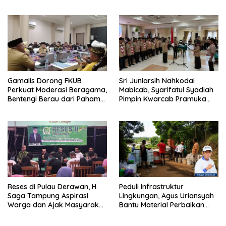
Pengawasan
Diisi
Gamalis Dorong FKUB
Sri Juniarsih Nahkodai
Perkuat Moderasi Beragama,
Mabicab, Syarifatul Syadiah
Bentengi Berau dari Paham
Pimpin Kwarcab Pramuka
Pemecah Persatuan
Berau 2026–2031
Reses di Pulau Derawan, H.
Peduli Infrastruktur
Saga Tampung Aspirasi
Lingkungan, Agus Uriansyah
Warga dan Ajak Masyarakat
Bantu Material Perbaikan
Bijak Sikapi Efisiensi
Jalan di Gang Angsa
Anggaran