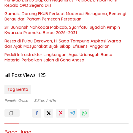
Pemkab Berau Siapkan Regenerasi Pejabat, Empat Kursi
Kepala OPD Segera Diisi
Gamalis Dorong FKUB Perkuat Moderasi Beragama, Bentengi
Berau dari Paham Pemecah Persatuan
Sri Juniarsih Nahkodai Mabicab, Syarifatul Syadiah Pimpin
Kwarcab Pramuka Berau 2026–2031
Reses di Pulau Derawan, H. Saga Tampung Aspirasi Warga
dan Ajak Masyarakat Bijak Sikapi Efisiensi Anggaran
Peduli Infrastruktur Lingkungan, Agus Uriansyah Bantu
Material Perbaikan Jalan di Gang Angsa
Post Views:
125
Tag Berita
Penulis: Grace
Editor: Arif1n
Baca Juga