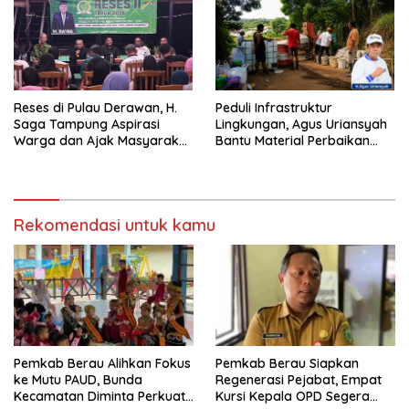
Reses di Pulau Derawan, H.
Peduli Infrastruktur
Saga Tampung Aspirasi
Lingkungan, Agus Uriansyah
Warga dan Ajak Masyarakat
Bantu Material Perbaikan
Bijak Sikapi Efisiensi
Jalan di Gang Angsa
Anggaran
Rekomendasi untuk kamu
Pemkab Berau Alihkan Fokus
Pemkab Berau Siapkan
ke Mutu PAUD, Bunda
Regenerasi Pejabat, Empat
Kecamatan Diminta Perkuat
Kursi Kepala OPD Segera